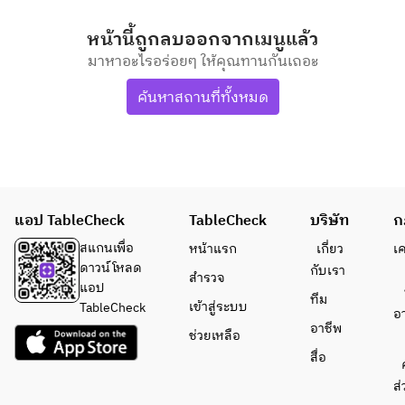
หน้านี้ถูกลบออกจากเมนูแล้ว
มาหาอะไรอร่อยๆ ให้คุณทานกันเถอะ
ค้นหาสถานที่ทั้งหมด
แอป TableCheck
TableCheck
บริษัท
ก
สแกนเพื่อ
หน้าแรก
เกี่ยว
เ
ดาวน์โหลด
กับเรา
สำรวจ
แอป
ทีม
เข้าสู่ระบบ
TableCheck
อ
อาชีพ
ช่วยเหลือ
สื่อ
ส่