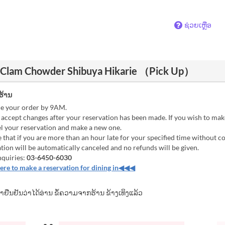
ຊ່ວຍເຫຼືອ
 & Clam Chowder Shibuya Hikarie （Pick Up）
ຮ້ານ
ce your order by 9AM.
accept changes after your reservation has been made. If you wish to mak
el your reservation and make a new one.
 that if you are more than an hour late for your specified time without co
tion will be automatically canceled and no refunds will be given.
nquiries:
03-6450-6030
re to make a reservation for dining in◀◀◀
້າຢືນຢັນວ່າໄດ້ອ່ານ ຂໍ້ຄວາມຈາກຮ້ານ ຂ້າງເທິງແລ້ວ