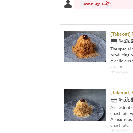
[Takeout] 
ຈຳເປັນຕ
The special 
producing re
A delicious 
cream.
ພິມລະອຽດ
・
[Takeout] 
ຈຳເປັນຕ
A chestnut 
chestnuts, 
A luxurious 
chestnuts.
ພິມລະອຽດ
・