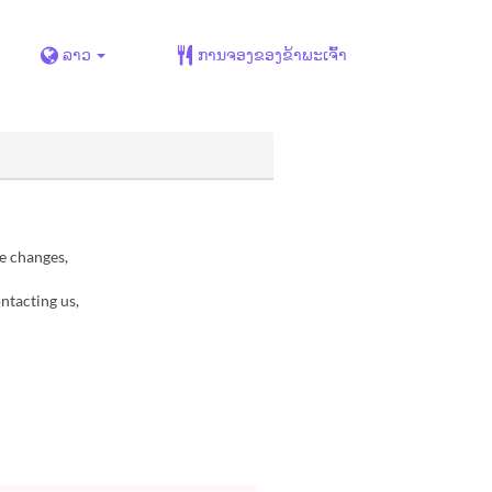
ລາວ
ການຈອງຂອງຂ້າພະເຈົ້າ
e changes,
ntacting us,