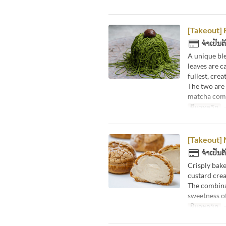
[Takeout] 
ຈຳເປັນຕ
A unique bl
leaves are c
fullest, cre
The two are 
matcha come
ພິມລະອຽດ
・
[Takeout]
ຈຳເປັນຕ
Crisply bake
custard cre
The combinat
sweetness of
ພິມລະອຽດ
・