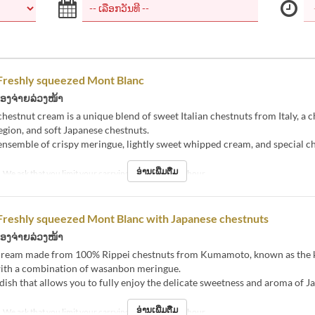
Freshly squeezed Mont Blanc
້ອງຈ່າຍລ່ວງໜ້າ
chestnut cream is a unique blend of sweet Italian chestnuts from Italy, a 
gion, and soft Japanese chestnuts.
ensemble of crispy meringue, lightly sweet whipped cream, and special c
ອ່ານເພີ່ມຕື່ມ
We ask that you limit your carrying time to about 1 hour.
Freshly squeezed Mont Blanc with Japanese chestnuts
້ອງຈ່າຍລ່ວງໜ້າ
cream made from 100% Rippei chestnuts from Kumamoto, known as the k
with a combination of wasanbon meringue.
dish that allows you to fully enjoy the delicate sweetness and aroma of J
ອ່ານເພີ່ມຕື່ມ
We ask that you limit your carrying time to about 1 hour.