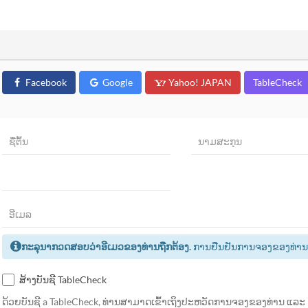
Facebook
Google
Yahoo! JAPAN
TableCheck
ກະລຸນາກວດສອບວ່າອີເມວຂອງທ່ານຖືກຕ້ອງ.
ການຢືນຢັນການຈອງຂອງທ່ານຈະຖື
ສ້າງບັນຊີ TableCheck
ດ້ວຍບັນຊີ a TableCheck, ທ່ານສາມາດເຂົ້າເຖິງປະຫວັດການຈອງຂອງທ່ານ ແລະ 