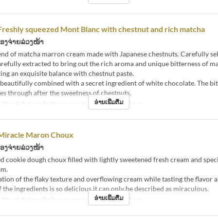
Freshly squeezed Mont Blanc with chestnut and rich matcha
້ອງຈ່າຍລ່ວງໜ້າ
end of matcha marron cream made with Japanese chestnuts. Carefully sel
arefully extracted to bring out the rich aroma and unique bitterness of m
ating an exquisite balance with chestnut paste.
beautifully combined with a secret ingredient of white chocolate. The bit
s through after the sweetness of chestnuts.
ອ່ານເພີ່ມຕື່ມ
We ask that you limit your carrying time to about 1 hour.
 Miracle Maron Choux
້ອງຈ່າຍລ່ວງໜ້າ
d cookie dough choux filled with lightly sweetened fresh cream and spec
am.
ion of the flaky texture and overflowing cream while tasting the flavor 
 the ingredients is so delicious it can only be described as miraculous.
ອ່ານເພີ່ມຕື່ມ
We ask that you limit your carrying time to about 1 hour.