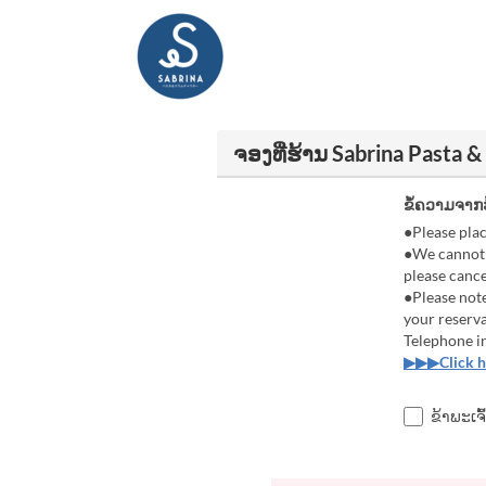
ຈອງທີ່ຮ້ານ Sabrina Pasta
ຂໍ້ຄວາມຈາກ
●Please pla
●We cannot 
please canc
●Please note
your reserva
Telephone i
▶▶▶Click he
ຂ້າພະເຈົ