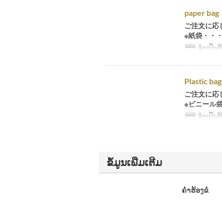
paper bag
ご注文に応
※紙袋・・
ຈຳເປັນຕ
Plastic bag
ご注文に応
※ビニール
ຈຳເປັນຕ
ຂໍ້ມູນເພີ່ມເຕີມ
ຄຳຮ້ອງຂໍ