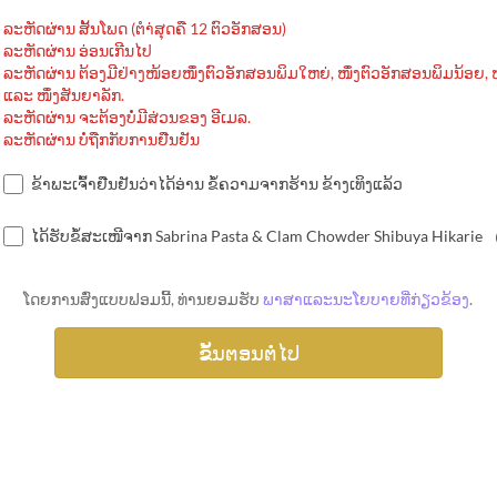
ລະຫັດຜ່ານ ສັ້ນໂພດ (ຕຳ່ສຸດຄື 12 ຕົວອັກສອນ)
ລະຫັດຜ່ານ ອ່ອນເກີນໄປ
ລະຫັດຜ່ານ ຕ້ອງມີຢ່າງໜ້ອຍໜຶ່ງຕົວອັກສອນພິມໃຫຍ່, ໜຶ່ງຕົວອັກສອນພິມນ້ອຍ, ໜ
ແລະ ໜຶ່ງສັນຍາລັກ.
ລະຫັດຜ່ານ ຈະຕ້ອງບໍ່ມີສ່ວນຂອງ ອີເມລ.
ລະຫັດຜ່ານ ບໍ່ຖືກກັບການຢືນຢັນ
ຂ້າພະເຈົ້າຢືນຢັນວ່າໄດ້ອ່ານ ຂໍ້ຄວາມຈາກຮ້ານ ຂ້າງເທິງແລ້ວ
ໄດ້ຮັບຂໍ້ສະເໜີຈາກ Sabrina Pasta & Clam Chowder Shibuya Hikarie
ໂດຍການສົ່ງແບບຟອມນີ້, ທ່ານຍອມຮັບ
ພາສາແລະນະໂຍບາຍທີ່ກ່ຽວຂ້ອງ
.