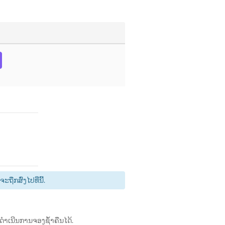
ກສົ່ງໄປທີ່ນີ້.
ດຳເນີນການຈອງຊ້ຳຄືນໄດ້.