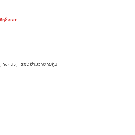
ຶ່ງຕົວເລກ
 （Pick Up） ແລະ ຮ້ານອາຫານກຸ່ມ