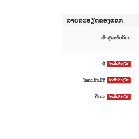
ລາຍລະອຽດຂອງແຂກ
ເຂົ້າສູ່ລະບົບດ້ວຍ
ຊື່
ຈຳເປັນຕ້ອງໃສ່
ໂທລະສັບມືຖື
ຈຳເປັນຕ້ອງໃສ່
ອີເມລ
ຈຳເປັນຕ້ອງໃສ່