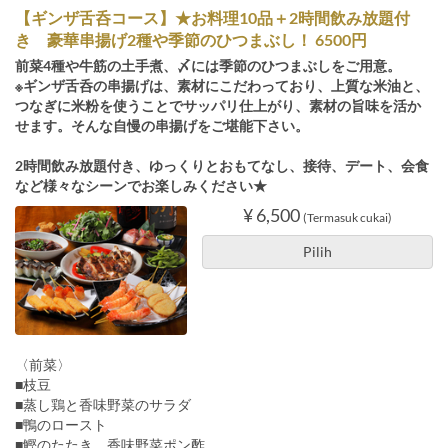
【ギンザ舌呑コース】★お料理10品＋2時間飲み放題付
き 豪華串揚げ2種や季節のひつまぶし！ 6500円
前菜4種や牛筋の土手煮、〆には季節のひつまぶしをご用意。
※ギンザ舌呑の串揚げは、素材にこだわっており、上質な米油と、
つなぎに米粉を使うことでサッパリ仕上がり、素材の旨味を活か
せます。そんな自慢の串揚げをご堪能下さい。
2時間飲み放題付き、ゆっくりとおもてなし、接待、デート、会食
など様々なシーンでお楽しみください★
¥ 6,500
(Termasuk cukai)
Pilih
〈前菜〉
■枝豆
■蒸し鶏と香味野菜のサラダ
■鴨のロースト
■鰹のたたき 香味野菜ポン酢