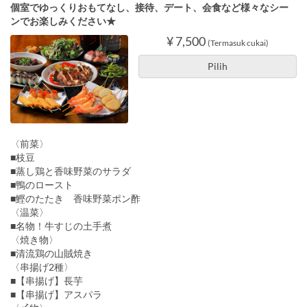
個室でゆっくりおもてなし、接待、デート、会食など様々なシー
ンでお楽しみください★
¥ 7,500
(Termasuk cukai)
Pilih
〈前菜〉
■枝豆
■蒸し鶏と香味野菜のサラダ
■鴨のロースト
■鰹のたたき 香味野菜ポン酢
〈温菜〉
■名物！牛すじの土手煮
〈焼き物〉
■清流鶏の山賊焼き
〈串揚げ2種〉
■【串揚げ】長芋
■【串揚げ】アスパラ