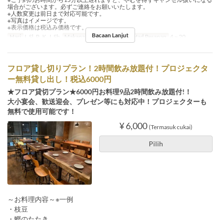
場合がございます。必ずご連絡をお願いいたします。
※人数変更は前日まで対応可能です。
※写真はイメージです。
※表示価格は税込み価格です。
Bacaan Lanjut
Hari
I, Sl, R, K, J, Sb
Makanan
Makan Malam
Had Pesanan
4 ~ 20
フロア貸し切りプラン！2時間飲み放題付！プロジェクタ
ー無料貸し出し！税込6000円
★フロア貸切プラン★6000円お料理9品2時間飲み放題付!！
大小宴会、歓送迎会、プレゼン等にも対応中！プロジェクターも
無料で使用可能です！
¥ 6,000
(Termasuk cukai)
Pilih
～お料理内容～※一例
・枝豆
・鰹のたたき