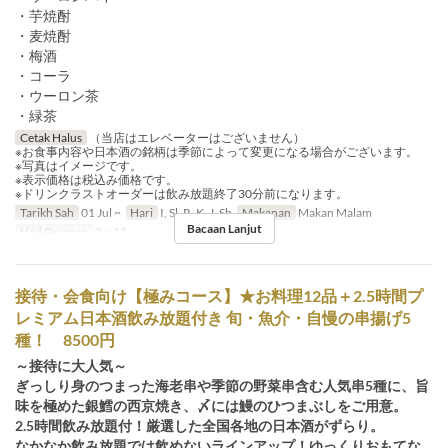
・芋焼酎
・麦焼酎
・梅酒
・コーラ
・ウーロン茶
・緑茶
Cetak Halus
（当店はエレベーターはございません）
※お食事内容や日本酒の銘柄は季節によって変更になる場合がございます。
※写真はイメージです。
※表示価格は税込み価格です。
※ドリンクラストオーダーは飲み放題終了30分前になります。
Tarikh Sah
01 Jul ~
Hari
I, Sl, R, K, J, Sb
Makanan
Makan Malam
Bacaan Lanjut
Had Pesanan
2 ~ 15
接待・会食向け【極みコース】★お料理12品＋2.5時間プ
レミアム日本酒飲み放題付き 旬・魚介・自慢の串揚げ5
種！ 8500円
～接待に大人気～
ぎっしり身のつまった海老串や季節の野菜串含む人気串5種に、旨
味を極めた銀鱈の西京焼き、〆には鰻のひつまぶしをご用意。
2.5時間飲み放題付！厳選した全国各地の日本酒がずらり。
なかなか飲み放題では飲めないラインアップ！ゆっくりおもてな