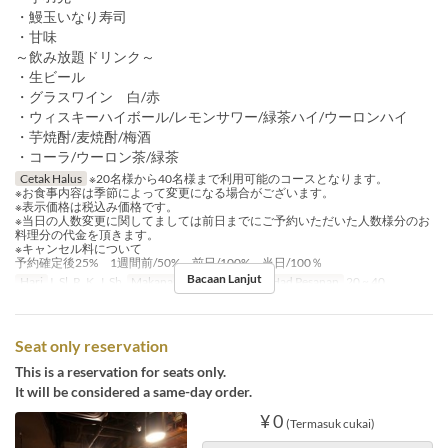
・鰻玉いなり寿司
・甘味
～飲み放題ドリンク～
・生ビール
・グラスワイン 白/赤
・ウィスキーハイボール/レモンサワー/緑茶ハイ/ウーロンハイ
・芋焼酎/麦焼酎/梅酒
・コーラ/ウーロン茶/緑茶
Cetak Halus
※20名様から40名様まで利用可能のコースとなります。
※お食事内容は季節によって変更になる場合がございます。
※表示価格は税込み価格です。
※当日の人数変更に関してましては前日までにご予約いただいた人数様分のお
料理分の代金を頂きます。
※キャンセル料について
予約確定後25% 1週間前/50% 前日/100% 当日/100％
Bacaan Lanjut
Hari
I, Sl, R, K, J, Sb
Makanan
Makan Malam
Had Pesanan
20 ~ 40
Seat only reservation
This is a reservation for seats only.
It will be considered a same-day order.
¥ 0
(Termasuk cukai)