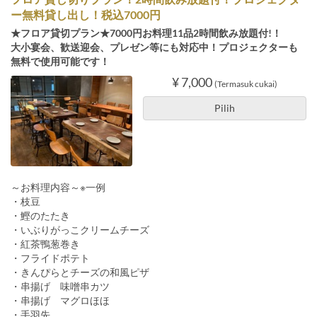
ー無料貸し出し！税込7000円
★フロア貸切プラン★7000円お料理11品2時間飲み放題付!！
大小宴会、歓送迎会、プレゼン等にも対応中！プロジェクターも
無料で使用可能です！
¥ 7,000
(Termasuk cukai)
Pilih
～お料理内容～※一例
・枝豆
・鰹のたたき
・いぶりがっこクリームチーズ
・紅茶鴨葱巻き
・フライドポテト
・きんぴらとチーズの和風ピザ
・串揚げ 味噌串カツ
・串揚げ マグロほほ
・手羽先