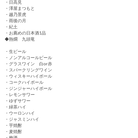
・日高見
・澤屋まつもと
・越乃景虎
・雨後の月
・紀土
・お薦めの日本酒1品
◆熱燗 九頭竜
・生ビール
・ノンアルコールビール
・グラスワイン 白or赤
・スパークリングワイン
・ウィスキーハイボール
・コークハイボール
・ジンジャーハイボール
・レモンサワー
・ゆずサワー
・緑茶ハイ
・ウーロンハイ
・ジャスミンハイ
・芋焼酎
・麦焼酎
・梅酒