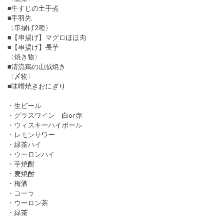
■牛すじの土手煮
■手羽先
〈串揚げ2種〉
■【串揚げ】マグロほほ肉
■【串揚げ】長芋
〈焼き物〉
■清流鶏の山賊焼き
〈〆物〉
■味噌焼きおにぎり
・生ビール
・グラスワイン 白or赤
・ウィスキーハイボール
・レモンサワー
・緑茶ハイ
・ウーロンハイ
・芋焼酎
・麦焼酎
・梅酒
・コーラ
・ウーロン茶
・緑茶