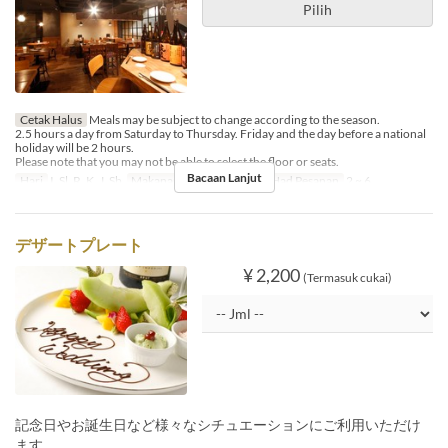
Pilih
Cetak Halus
Meals may be subject to change according to the season.
2.5 hours a day from Saturday to Thursday. Friday and the day before a national
holiday will be 2 hours.
Please note that you may not be able to select the floor or seats.
Bacaan Lanjut
Hari
I, Sl, R, K, J, Sb
Makanan
Makan Malam
Had Pesanan
2 ~ 6
デザートプレート
¥ 2,200
(Termasuk cukai)
記念日やお誕生日など様々なシチュエーションにご利用いただけ
ます。