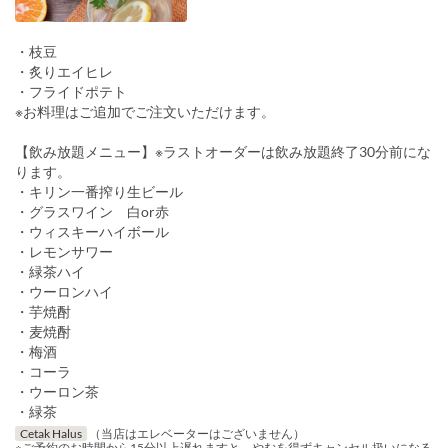
・枝豆
・炙りエイヒレ
・フライドポテト
※お料理はご追加でご注文いただけます。
【飲み放題メニュー】※ラストオーダーは飲み放題終了30分前にな
ります。
・キリン一番搾り生ビール
・グラスワイン 白or赤
・ウィスキーハイボール
・レモンサワー
・緑茶ハイ
・ウーロンハイ
・芋焼酎
・麦焼酎
・梅酒
・コーラ
・ウーロン茶
・緑茶
Cetak Halus
（当店はエレベーターはございません）
※ご予約のお時間から15分以上遅れますと、やむを得ずキャンセル扱いになる