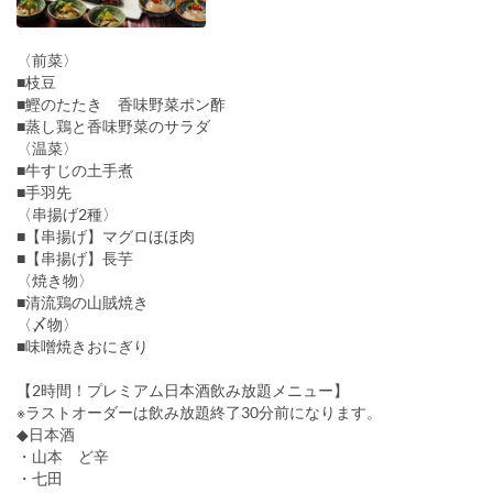
〈前菜〉
■枝豆
■鰹のたたき 香味野菜ポン酢
■蒸し鶏と香味野菜のサラダ
〈温菜〉
■牛すじの土手煮
■手羽先
〈串揚げ2種〉
■【串揚げ】マグロほほ肉
■【串揚げ】長芋
〈焼き物〉
■清流鶏の山賊焼き
〈〆物〉
■味噌焼きおにぎり
【2時間！プレミアム日本酒飲み放題メニュー】
※ラストオーダーは飲み放題終了30分前になります。
◆日本酒
・山本 ど辛
・七田