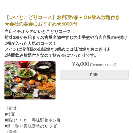
【いいとこどりコース】お料理9品＋２H飲み放題付き
★会社の宴会におすすめ★6000円
当店イチオシのいいとこどりコース！
前菜3種から始まり名古屋名物牛すじの土手煮や当店自慢の串揚げ
2種が入った人気のコース！
メインは清流鶏の山賊焼き♪締めには味噌焼きおにぎり♪
2時間飲み放題付きなので飲み会にぴったりです。
¥ 6,000
(Termasuk cukai)
Pilih
〈前菜〉
■枝豆
■鰹のたたき 香味野菜ポン酢
■蒸し鶏と香味野菜のサラダ
〈温菜〉