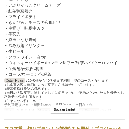
・いぶりがっこクリームチーズ
・紅茶鴨葱巻き
・フライドポテト
・きんぴらとチーズの和風ピザ
・串揚げ 味噌串カツ
・手羽先
・鰻玉いなり寿司
～飲み放題ドリンク～
・生ビール
・グラスワイン 白/赤
・ウィスキーハイボール/レモンサワー/緑茶ハイ/ウーロンハイ
・芋焼酎/麦焼酎/梅酒
・コーラ/ウーロン茶/緑茶
Cetak Halus
※20名様から40名様まで利用可能のコースとなります。
※お食事内容は季節によって変更になる場合がございます。
※表示価格は税込み価格です。
※当日の人数変更に関してましては前日までにご予約いただいた人数様分のお
料理分の代金を頂きます。
※キャンセル料について
予約確定後25% 1週間前/50% 前日/100% 当日/100％
Bacaan Lanjut
Hari
I, Sl, R, K, J, Sb
Makanan
Makan Malam
Had Pesanan
20 ~ 40
フロア貸し切りプラン！2時間飲み放題付！プロジェクタ