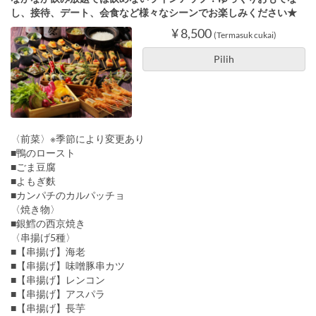
し、接待、デート、会食など様々なシーンでお楽しみください★
¥ 8,500
(Termasuk cukai)
Pilih
〈前菜〉※季節により変更あり
■鴨のロースト
■ごま豆腐
■よもぎ麩
■カンパチのカルパッチョ
〈焼き物〉
■銀鱈の西京焼き
〈串揚げ5種〉
■【串揚げ】海老
■【串揚げ】味噌豚串カツ
■【串揚げ】レンコン
■【串揚げ】アスパラ
■【串揚げ】長芋