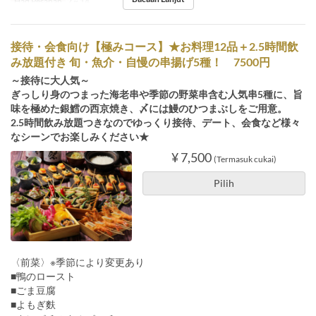
Had Pesanan
2 ~ 14
接待・会食向け【極みコース】★お料理12品＋2.5時間飲
み放題付き 旬・魚介・自慢の串揚げ5種！ 7500円
～接待に大人気～
ぎっしり身のつまった海老串や季節の野菜串含む人気串5種に、旨
味を極めた銀鱈の西京焼き、〆には鰻のひつまぶしをご用意。
2.5時間飲み放題つきなのでゆっくり接待、デート、会食など様々
なシーンでお楽しみください★
¥ 7,500
(Termasuk cukai)
Pilih
〈前菜〉※季節により変更あり
■鴨のロースト
■ごま豆腐
■よもぎ麩