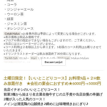
・コーラ
・ジンジャーエール
・ウーロン茶
・緑茶
・ジャスミン茶
・オレンジジュース
Cetak Halus
※お食事内容は季節によって変更になる場合がございます。
※表示価格は税込み価格です。
※フロアや席の指定ができない場合もございますので、ご了承ください。
※当店にはエレベーターがございません。
※コース利用は２名様以上から承ります。1名様のコース利用はお断りさせて
いただきます。
※ドリンクラストオーダーは飲み放題終了30分前になります。
Tarikh Sah
01 Jul ~
Hari
I, Sl, R, K, J, Sb
Makanan
Makan Malam
Bacaan Lanjut
Had Pesanan
2 ~ 15
土曜日限定！【いいとこどりコース】お料理9品＋２H飲
み放題付き ★会社の宴会におすすめ★6000円→5000円
当店イチオシのいいとこどりコース！
前菜3種から始まり名古屋名物牛すじの土手煮や当店自慢の串揚げ
2種が入った人気のコース！
メインは清流鶏の山賊焼き♪締めには味噌焼きおにぎり♪