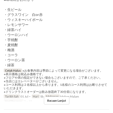
・生ビール
・グラスワイン 白or赤
・ウィスキーハイボール
・レモンサワー
・緑茶ハイ
・ウーロンハイ
・芋焼酎
・麦焼酎
・梅酒
・コーラ
・ウーロン茶
・緑茶
Cetak Halus
※お食事内容は季節によって変更になる場合がございます。
※表示価格は税込み価格です。
※フロアや席の指定ができない場合もございますので、ご了承ください。
※当店にはエレベーターがございません。
※コース利用は２名様以上から承ります。1名様のコース利用はお断りさせて
いただきます。
※ドリンクラストオーダーは飲み放題終了30分前になります。
Tarikh Sah
01 Jul ~
Hari
Sb
Makanan
Makan Malam
Bacaan Lanjut
Had Pesanan
2 ~ 15