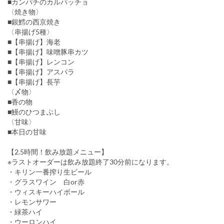
■カンパチのカルパッチョ
〈焼き物〉
■銀鱈の西京焼き
〈串揚げ5種〉
■【串揚げ】海老
■【串揚げ】味噌豚串カツ
■【串揚げ】レンコン
■【串揚げ】アスパラ
■【串揚げ】長芋
〈〆物〉
■香の物
■鰻のひつまぶし
〈甘味〉
■本日の甘味
【2.5時間！飲み放題メニュー】
※ラストオーダーは飲み放題終了30分前になります。
・キリン一番搾り生ビール
・グラスワイン 白or赤
・ウィスキーハイボール
・レモンサワー
・緑茶ハイ
・ウーロンハイ