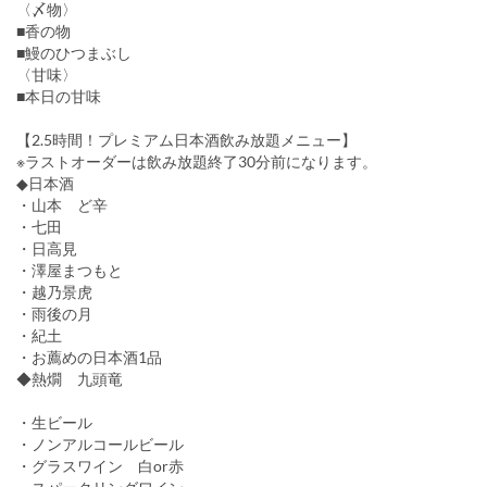
〈〆物〉
■香の物
■鰻のひつまぶし
〈甘味〉
■本日の甘味
【2.5時間！プレミアム日本酒飲み放題メニュー】
※ラストオーダーは飲み放題終了30分前になります。
◆日本酒
・山本 ど辛
・七田
・日高見
・澤屋まつもと
・越乃景虎
・雨後の月
・紀土
・お薦めの日本酒1品
◆熱燗 九頭竜
・生ビール
・ノンアルコールビール
・グラスワイン 白or赤