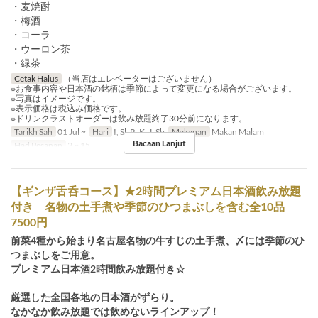
・麦焼酎
・梅酒
・コーラ
・ウーロン茶
・緑茶
Cetak Halus
（当店はエレベーターはございません）
※お食事内容や日本酒の銘柄は季節によって変更になる場合がございます。
※写真はイメージです。
※表示価格は税込み価格です。
※ドリンクラストオーダーは飲み放題終了30分前になります。
Tarikh Sah
01 Jul ~
Hari
I, Sl, R, K, J, Sb
Makanan
Makan Malam
Bacaan Lanjut
Had Pesanan
2 ~ 15
【ギンザ舌呑コース】★2時間プレミアム日本酒飲み放題
付き 名物の土手煮や季節のひつまぶしを含む全10品
7500円
前菜4種から始まり名古屋名物の牛すじの土手煮、〆には季節のひ
つまぶしをご用意。
プレミアム日本酒2時間飲み放題付き☆
厳選した全国各地の日本酒がずらり。
なかなか飲み放題では飲めないラインアップ！