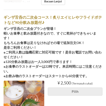
Bacaan Lanjut
Had Pesanan
2 ~ 15
ギンザ舌呑の二次会コース！炙りエイヒレやフライドポテ
トなど90分飲み放題付♪
ギンザ舌呑の二次会プランが登場！
軽いお食事と飲み放題付きなので、すぐに乾杯ができちゃいま
す！
もちろんお食事は足りなければその場で追加注文OK！
是非ご利用ください！
※ご利用人数は臨機応変に対応可能です！是非お電話でお問い合わ
せください！
※120分飲み放題はお一人3,000円で承ります！
※お食事のラストオーダーは22時です。来店時間にはご注意くださ
い。
※お飲み物のラストオーダーはスタートから60分後です。
¥ 2,500
(Termasuk cukai)
Pilih