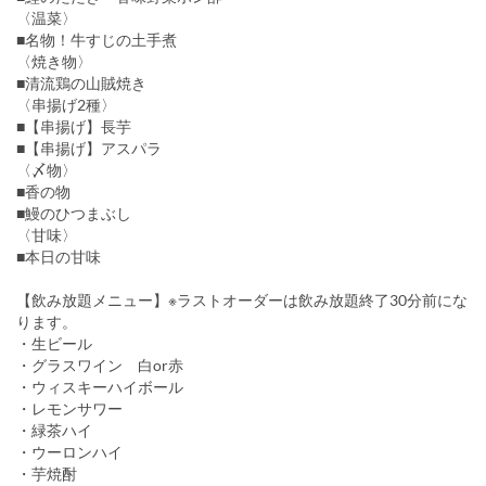
〈温菜〉
■名物！牛すじの土手煮
〈焼き物〉
■清流鶏の山賊焼き
〈串揚げ2種〉
■【串揚げ】長芋
■【串揚げ】アスパラ
〈〆物〉
■香の物
■鰻のひつまぶし
〈甘味〉
■本日の甘味
【飲み放題メニュー】※ラストオーダーは飲み放題終了30分前にな
ります。
・生ビール
・グラスワイン 白or赤
・ウィスキーハイボール
・レモンサワー
・緑茶ハイ
・ウーロンハイ
・芋焼酎