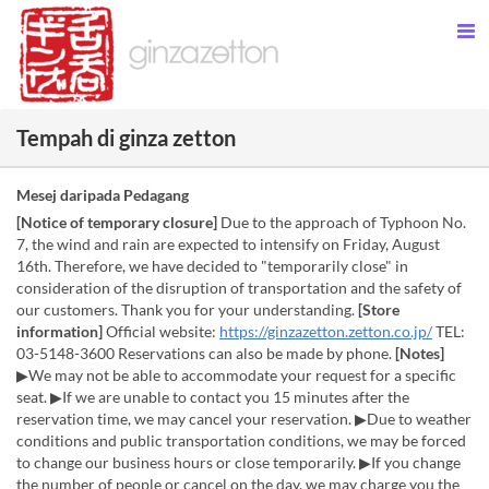
Tempah di ginza zetton
Mesej daripada Pedagang
[Notice of temporary closure]
Due to the approach of Typhoon No.
7, the wind and rain are expected to intensify on Friday, August
16th. Therefore, we have decided to "temporarily close" in
consideration of the disruption of transportation and the safety of
our customers. Thank you for your understanding.
[Store
information]
Official website:
https://ginzazetton.zetton.co.jp/
TEL:
03-5148-3600 Reservations can also be made by phone.
[Notes]
▶We may not be able to accommodate your request for a specific
seat. ▶If we are unable to contact you 15 minutes after the
reservation time, we may cancel your reservation. ▶Due to weather
conditions and public transportation conditions, we may be forced
to change our business hours or close temporarily. ▶If you change
the number of people or cancel on the day, we may charge you the