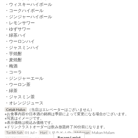
・ウィスキーハイボール
・コークハイボール
・ジンジャーハイボール
・レモンサワー
・ゆずサワー
・緑茶ハイ
・ウーロンハイ
・ジャスミンハイ
・芋焼酎
・麦焼酎
・梅酒
・コーラ
・ジンジャーエール
・ウーロン茶
・緑茶
・ジャスミン茶
・オレンジジュース
Cetak Halus
（当店はエレベーターはございません）
※お食事内容や日本酒の銘柄は季節によって変更になる場合がございます。
※写真はイメージです。
※表示価格は税込み価格です。
※ドリンクラストオーダーは飲み放題終了30分前になります。
Tarikh Sah
01 Jul ~
Hari
I, Sl, R, K, J, Sb
Makanan
Makan Malam
Bacaan Lanjut