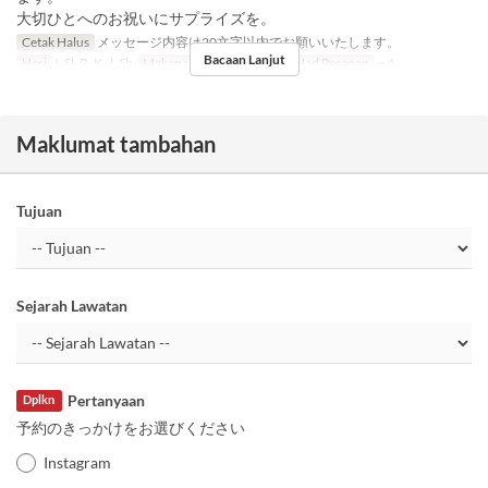
大切ひとへのお祝いにサプライズを。
Cetak Halus
メッセージ内容は20文字以内でお願いいたします。
Bacaan Lanjut
Hari
I, Sl, R, K, J, Sb
Makanan
Makan Malam
Had Pesanan
~ 4
Maklumat tambahan
Tujuan
Sejarah Lawatan
Pertanyaan
Dplkn
予約のきっかけをお選びください
Instagram