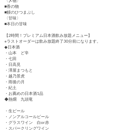
〈〆物〉
■香の物
■鰻のひつまぶし
〈甘味〉
■本日の甘味
【2時間！プレミアム日本酒飲み放題メニュー】
※ラストオーダーは飲み放題終了30分前になります。
◆日本酒
・山本 ど辛
・七田
・日高見
・澤屋まつもと
・越乃景虎
・雨後の月
・紀土
・お薦めの日本酒1品
◆熱燗 九頭竜
・生ビール
・ノンアルコールビール
・グラスワイン 白or赤
・スパークリングワイン