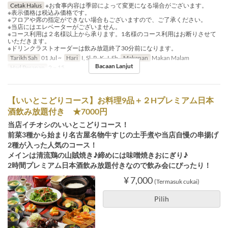
Cetak Halus
※お食事内容は季節によって変更になる場合がございます。
※表示価格は税込み価格です。
※フロアや席の指定ができない場合もございますので、ご了承ください。
※当店にはエレベーターがございません。
※コース利用は２名様以上から承ります。1名様のコース利用はお断りさせて
いただきます。
※ドリンクラストオーダーは飲み放題終了30分前になります。
Tarikh Sah
01 Jul ~
Hari
I, Sl, R, K, J, Sb
Makanan
Makan Malam
Bacaan Lanjut
Had Pesanan
2 ~ 15
【いいとこどりコース】お料理9品＋２Hプレミアム日本
酒飲み放題付き ★7000円
当店イチオシのいいとこどりコース！
前菜3種から始まり名古屋名物牛すじの土手煮や当店自慢の串揚げ
2種が入った人気のコース！
メインは清流鶏の山賊焼き♪締めには味噌焼きおにぎり♪
2時間プレミアム日本酒飲み放題付きなので飲み会にぴったり！
¥ 7,000
(Termasuk cukai)
Pilih