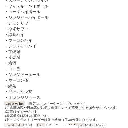
・スパークリングワイン
・ウィスキーハイボール
・コークハイボール
・ジンジャーハイボール
・レモンサワー
・ゆずサワー
・緑茶ハイ
・ウーロンハイ
・ジャスミンハイ
・芋焼酎
・麦焼酎
・梅酒
・コーラ
・ジンジャーエール
・ウーロン茶
・緑茶
・ジャスミン茶
・オレンジジュース
Cetak Halus
（当店はエレベーターはございません）
※お食事内容や日本酒の銘柄は季節によって変更になる場合がございます。
※写真はイメージです。
※表示価格は税込み価格です。
※ドリンクラストオーダーは飲み放題終了30分前になります。
Tarikh Sah
01 Jul ~
Hari
I, Sl, R, K, J, Sb
Makanan
Makan Malam