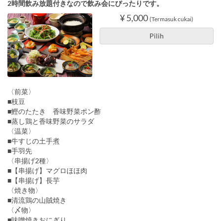
2時間飲み放題付きなので飲み会にぴったりです。
¥ 5,000
(Termasuk cukai)
Pilih
〈前菜〉
■枝豆
■鰹のたたき 香味野菜ポン酢
■蒸し鶏と香味野菜のサラダ
〈温菜〉
■牛すじの土手煮
■手羽先
〈串揚げ2種〉
■【串揚げ】マグロほほ肉
■【串揚げ】長芋
〈焼き物〉
■清流鶏の山賊焼き
〈〆物〉
■味噌焼きおにぎり