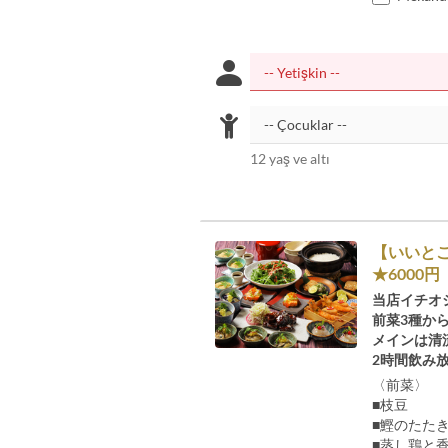
12 yaş ve altı
【いいと
★6000円
当店イチオ
前菜3種か
メインは清
2時間飲み
〈前菜〉
■枝豆
■鰹のたた
■蒸し鶏と