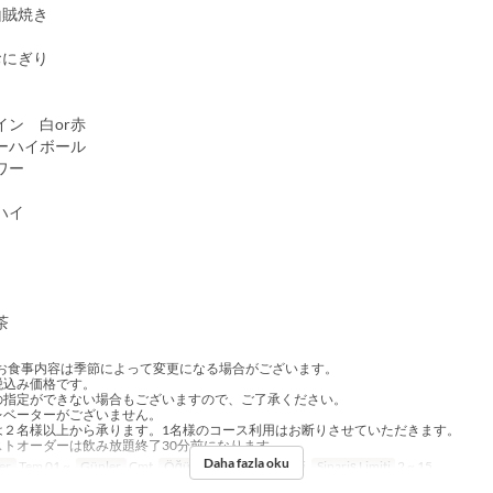
山賊焼き
おにぎり
イン 白or赤
ーハイボール
ワー
ハイ
茶
お食事内容は季節によって変更になる場合がございます。
税込み価格です。
の指定ができない場合もございますので、ご了承ください。
レベーターがございません。
は２名様以上から承ります。1名様のコース利用はお断りさせていただきます。
ストオーダーは飲み放題終了30分前になります。
Daha fazla oku
er
Tem 01 ~
Günler
Cmt
Öğünler
Akşam Yemeği
Sipariş Limiti
2 ~ 15