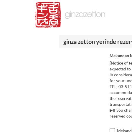
ginza zetton yerinde reze
Mekandan M
[Notice of 
expected to 
in considera
for your un
TEL: 03-514
accommodate 
the reserva
transportati
▶If you chan
reserved co
Mekanda