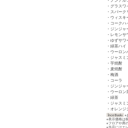
・ノンアル
・グラスワ
・スパーク
・ウィスキ
・コークハ
・ジンジャ
・レモンサ
・ゆずサワ
・緑茶ハイ
・ウーロン
・ジャスミ
・芋焼酎
・麦焼酎
・梅酒
・コーラ
・ジンジャ
・ウーロン
・緑茶
・ジャスミ
・オレンジ
İnce Baskı
※
※表示価格は
※フロアや席
※当店にはエ