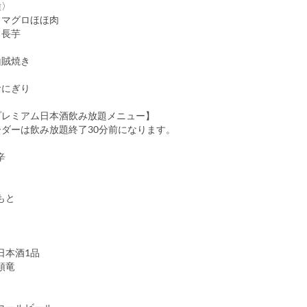
種〉
】マグロほほ肉
】長芋
山賊焼き
おにぎり
プレミアム日本酒飲み放題メニュー】
ーダーは飲み放題終了30分前になります。
ど辛
もと
日本酒1品
頭竜