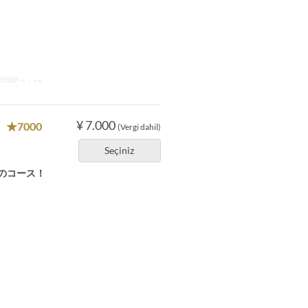
imiti
2 ~ 15
¥ 7.000
★7000
(Vergi dahil)
Seçiniz
のコース！