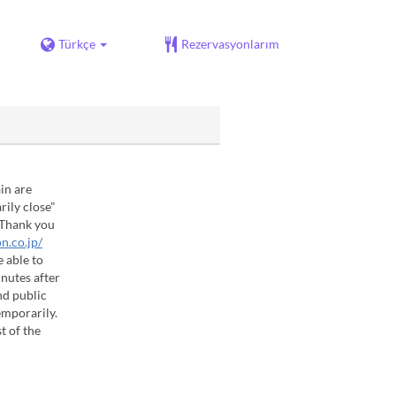
Türkçe
Rezervasyonlarım
in are
rily close"
. Thank you
on.co.jp/
 able to
nutes after
nd public
emporarily.
t of the