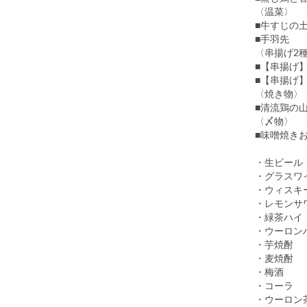
〈温菜〉
■牛すじの
■手羽先
〈串揚げ2
■【串揚げ
■【串揚げ
〈焼き物〉
■清流鶏の
〈〆物〉
■味噌焼き
・生ビール
・グラスワ
・ウィスキ
・レモンサ
・緑茶ハイ
・ウーロン
・芋焼酎
・麦焼酎
・梅酒
・コーラ
・ウーロン