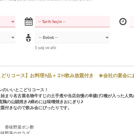
5 yaş ve altı
こどりコース】お料理9品＋２H飲み放題付き ★会社の宴会に
シのいいとこどりコース！
ら始まり名古屋名物牛すじの土手煮や当店自慢の串揚げ2種が入った人気
流鶏の山賊焼き♪締めには味噌焼きおにぎり♪
放題付きなので飲み会にぴったりです。
き 香味野菜ポン酢
香味野菜のサラダ