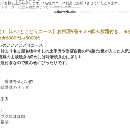
は２名様以上から承ります。1名様のコース利用はお断りさせていただきます。
ストオーダーは飲み放題終了30分前になります。
Daha fazla oku
er
Tem 01 ~
Günler
Pzt, Sal, Çar, Per, Cum, Cmt
Öğünler
Akşam Yemeği
Sipariş L
定！【いいとこどりコース】お料理9品＋２H飲み放題付き ★
★6000円→5000円
シのいいとこどりコース！
ら始まり名古屋名物牛すじの土手煮や当店自慢の串揚げ2種が入った人気
流鶏の山賊焼き♪締めには味噌焼きおにぎり♪
放題付きなので飲み会にぴったりです。
き 香味野菜ポン酢
香味野菜のサラダ
土手煮
種〉
】マグロほほ肉
】長芋