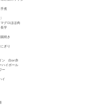
土手煮
種〉
】マグロほほ肉
】長芋
山賊焼き
おにぎり
イン 白or赤
ーハイボール
ワー
ハイ
茶