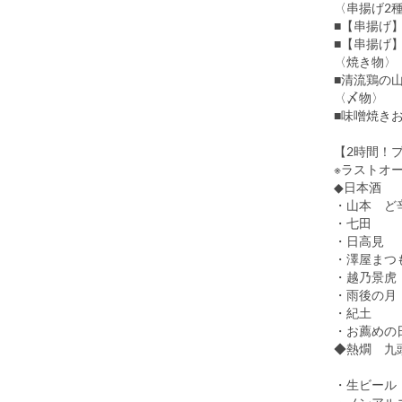
〈串揚げ2
■【串揚げ
■【串揚げ
〈焼き物〉
■清流鶏の
〈〆物〉
■味噌焼き
【2時間！
※ラストオ
◆日本酒
・山本 
・七田
・日高見
・澤屋まつ
・越乃景虎
・雨後の月
・紀土
・お薦めの
◆熱燗 九
・生ビール