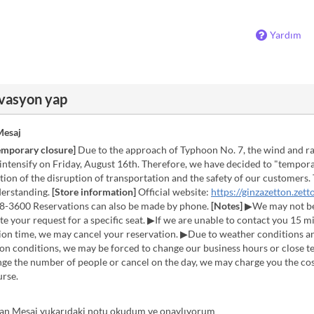
Yardım
rvasyon yap
esaj
temporary closure]
Due to the approach of Typhoon No. 7, the wind and ra
intensify on Friday, August 16th. Therefore, we have decided to "tempora
tion of the disruption of transportation and the safety of our customers
derstanding.
[Store information]
Official website:
https://ginzazetton.zett
8-3600 Reservations can also be made by phone.
[Notes]
▶We may not be
your request for a specific seat. ▶If we are unable to contact you 15 mi
tion time, we may cancel your reservation. ▶Due to weather conditions a
on conditions, we may be forced to change our business hours or close t
ge the number of people or cancel on the day, we may charge you the cos
urse.
n Mesaj yukarıdaki notu okudum ve onaylıyorum