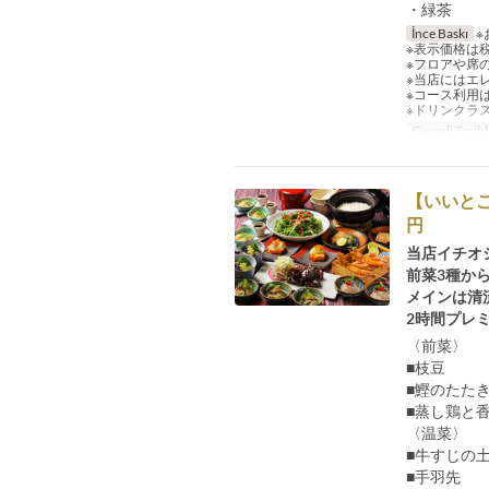
・緑茶
İnce Baskı
※
※表示価格は
※フロアや席
※当店にはエ
※コース利用
※ドリンクラ
Geçerli Tarihl
【いいとこ
円
当店イチオ
前菜3種か
メインは清
2時間プレ
〈前菜〉
■枝豆
■鰹のたた
■蒸し鶏と
〈温菜〉
■牛すじの
■手羽先