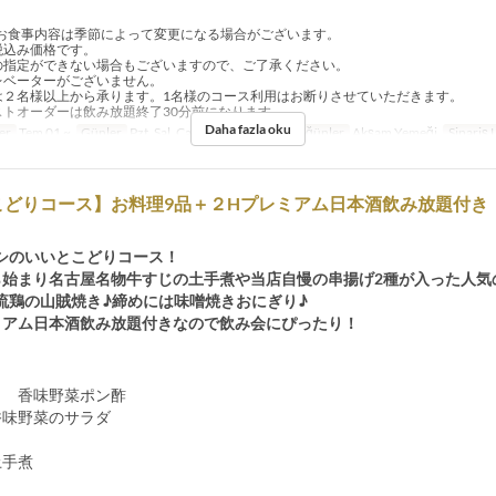
お食事内容は季節によって変更になる場合がございます。
税込み価格です。
の指定ができない場合もございますので、ご了承ください。
レベーターがございません。
は２名様以上から承ります。1名様のコース利用はお断りさせていただきます。
ストオーダーは飲み放題終了30分前になります。
Daha fazla oku
er
Tem 01 ~
Günler
Pzt, Sal, Çar, Per, Cum, Cmt
Öğünler
Akşam Yemeği
Sipariş L
どりコース】お料理9品＋２Hプレミアム日本酒飲み放題付き 
シのいいとこどりコース！
ら始まり名古屋名物牛すじの土手煮や当店自慢の串揚げ2種が入った人気
流鶏の山賊焼き♪締めには味噌焼きおにぎり♪
ミアム日本酒飲み放題付きなので飲み会にぴったり！
き 香味野菜ポン酢
香味野菜のサラダ
土手煮