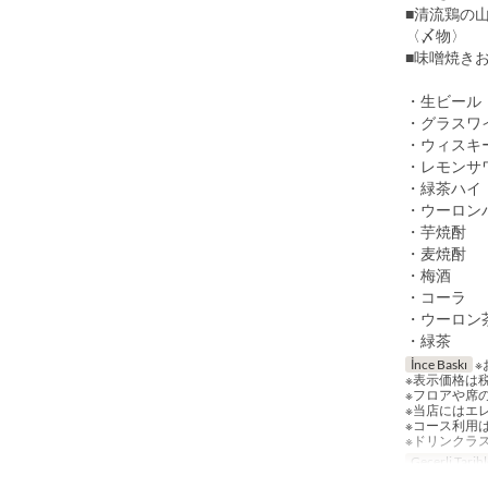
■清流鶏の
〈〆物〉
■味噌焼き
・生ビール
・グラスワ
・ウィスキ
・レモンサ
・緑茶ハイ
・ウーロン
・芋焼酎
・麦焼酎
・梅酒
・コーラ
・ウーロン
・緑茶
İnce Baskı
※
※表示価格は
※フロアや席
※当店にはエ
※コース利用
※ドリンクラ
Geçerli Tarihl