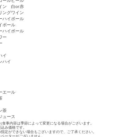
コールビール
イン 白or赤
リングワイン
ーハイボール
イボール
ーハイボール
ワー
ー
ハイ
ンハイ
ーエール
茶
ン茶
ジュース
お食事内容は季節によって変更になる場合がございます。
税込み価格です。
の指定ができない場合もございますので、ご了承ください。
レベーターがございません。