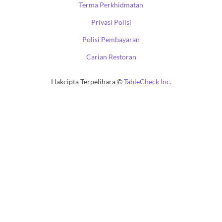
Terma Perkhidmatan
Privasi Polisi
Polisi Pembayaran
Carian Restoran
Hakcipta Terpelihara ©
TableCheck Inc.