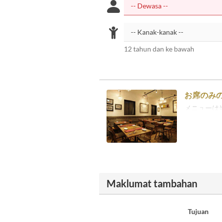
12 tahun dan ke bawah
お席のみ
メニューは
Maklumat tambahan
Tujuan