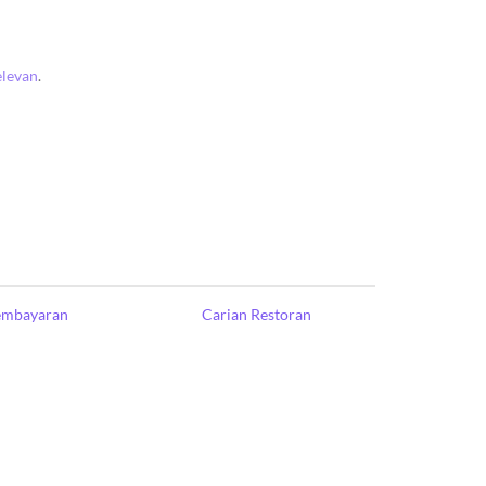
elevan
.
Pembayaran
Carian Restoran