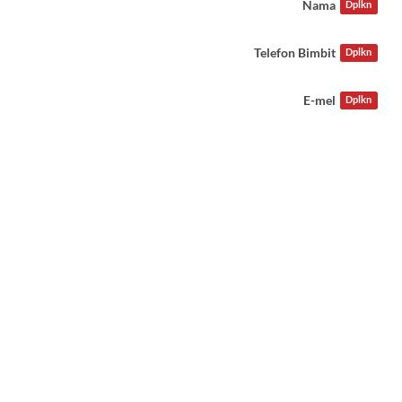
Nama
Dplkn
Telefon Bimbit
Dplkn
E-mel
Dplkn