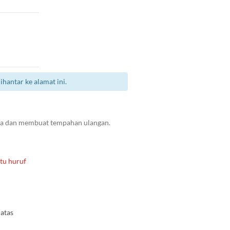
antar ke alamat ini.
da dan membuat tempahan ulangan.
tu huruf
atas