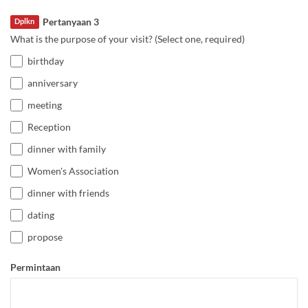
Pertanyaan 3
Dplkn
What is the purpose of your visit? (Select one, required)
birthday
anniversary
meeting
Reception
dinner with family
Women's Association
dinner with friends
dating
propose
Permintaan