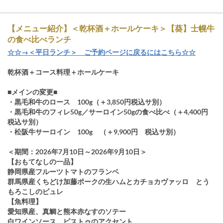
【メニュー紹介】＜乾杯酒＋ホールケーキ＞【葵】士幌牛
の食べ比べランチ
☆☆→＜平日ランチ＞ ご予約ページに戻るにはこちら☆☆
乾杯酒＋コース料理＋ホールケーキ
■メインの変更■
・黒毛和牛のロース 100g（＋3,850円税込サ別）
・黒毛和牛のフィレ50g／サーロイン50gの食べ比べ（＋4,400円
税込サ別）
・松阪牛サーロイン 100g （＋9,900円 税込サ別）
＜期間：2026年7月10日～2026年9月10日＞
【おもてなしの一品】
静岡県産フルーツトマトのフランベ
群馬県産くちどけ加藤ポークの生ハムとカチョカヴァッロ とう
もろこしのピュレ
【魚料理】
愛知県産、真鯛と熊本赤なすのソテー
白ワインソース ピストゥのアクセント