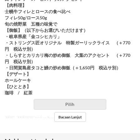
【肉料理】
士幌牛フィレとロースの食べ比べ
フィレ50g/ロース50g
旬の焼野菜 五種の味覚で
【御飯】（以下からお選びいただけます）
・岐阜県産「金コシヒカリ」
・ストリングス匠オリジナル 特製ガーリックライス （＋770
円 税込サ別）
・しらすとカリカリ梅の炒め御飯 大葉のアクセント （＋770
円 税込サ別）
・日間賀島産タコと鰻の炒め御飯（＋1,650円 税込サ別）
【デザート】
ホールケーキ
【ひととき】
珈琲 / 紅茶
Pilih
Bacaan Lanjut
Hari
Makanan
Makan Tengah Hari