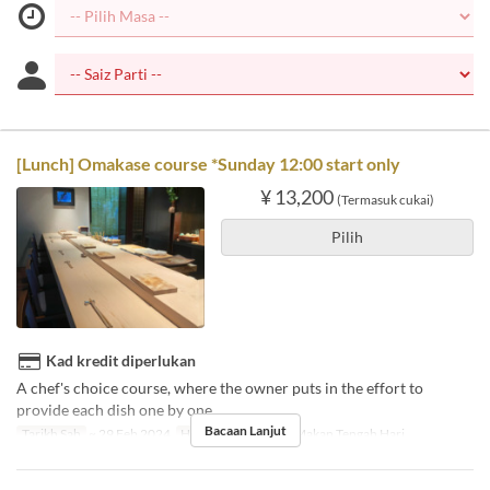
[Lunch] Omakase course *Sunday 12:00 start only
¥ 13,200
(Termasuk cukai)
Pilih
Kad kredit diperlukan
A chef's choice course, where the owner puts in the effort to
provide each dish one by one.
Bacaan Lanjut
Tarikh Sah
~ 29 Feb 2024
Hari
A
Makanan
Makan Tengah Hari