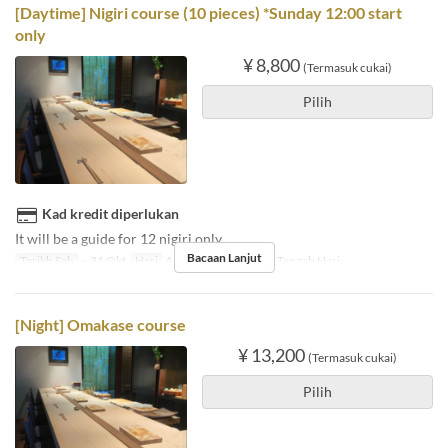
[Daytime] Nigiri course (10 pieces) *Sunday 12:00 start
only
¥ 8,800
(Termasuk cukai)
Pilih
Kad kredit diperlukan
It will be a guide for 12 nigiri only.
Bacaan Lanjut
Tarikh Sah
~ 31 Okt
Hari
A
Makanan
Makan Tengah Hari
[Night] Omakase course
¥ 13,200
(Termasuk cukai)
Pilih