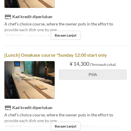
Kad kredit diperlukan
A chef's choice course, where the owner puts in the effort to
provide each dish one by one.
Bacaan Lanjut
Tarikh Sah
~ 29 Feb 2024
Makanan
Makan Malam
[Lunch] Omakase course *Sunday 12:00 start only
¥ 14,300
(Termasuk cukai)
Pilih
Kad kredit diperlukan
A chef's choice course, where the owner puts in the effort to
provide each dish one by one.
Bacaan Lanjut
Tarikh Sah
01 Mac 2024 ~ 31 Okt
Hari
A
Makanan
Makan Tengah Hari