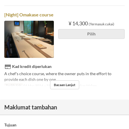
[Night] Omakase course
¥ 14,300
(Termasuk cukai)
Pilih
Kad kredit diperlukan
A chef's choice course, where the owner puts in the effort to
provide each dish one by one.
Bacaan Lanjut
Tarikh Sah
01 Mac 2024 ~ 31 Okt
Makanan
Makan Malam
Maklumat tambahan
Tujuan