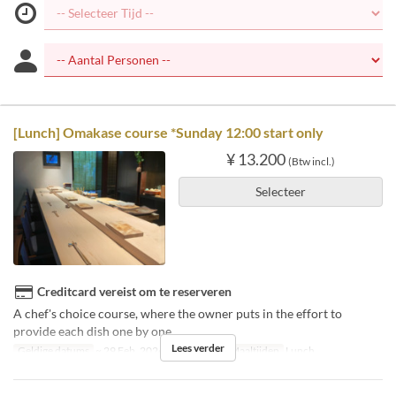
[Lunch] Omakase course *Sunday 12:00 start only
¥ 13.200
(Btw incl.)
Selecteer
Creditcard vereist om te reserveren
A chef's choice course, where the owner puts in the effort to
provide each dish one by one.
Lees verder
Geldige datums
~ 29 Feb, 2024
Dagen
Zo
Maaltijden
Lunch