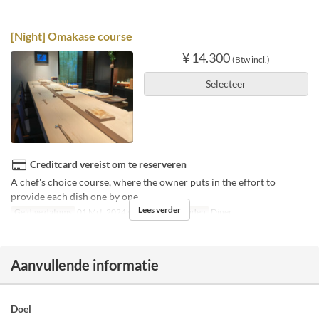
[Night] Omakase course
¥ 14.300
(Btw incl.)
Selecteer
Creditcard vereist om te reserveren
A chef's choice course, where the owner puts in the effort to
provide each dish one by one.
Lees verder
Geldige datums
01 Mrt, 2024 ~ 31 Okt
Maaltijden
Diner
Aanvullende informatie
Doel