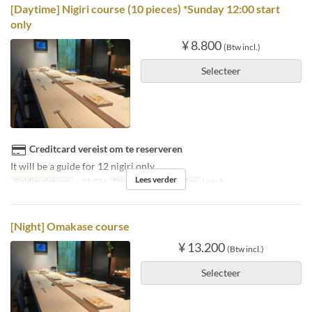
[Daytime] Nigiri course (10 pieces) *Sunday 12:00 start
only
¥ 8.800
(Btw incl.)
Selecteer
Creditcard vereist om te reserveren
It will be a guide for 12 nigiri only.
Lees verder
Geldige datums
~ 31 Okt
Dagen
Zo
Maaltijden
Lunch
[Night] Omakase course
¥ 13.200
(Btw incl.)
Selecteer