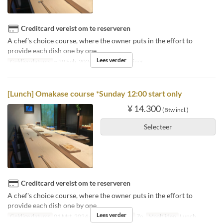
Creditcard vereist om te reserveren
A chef's choice course, where the owner puts in the effort to
provide each dish one by one.
Lees verder
Geldige datums
~ 29 Feb, 2024
Maaltijden
Diner
[Lunch] Omakase course *Sunday 12:00 start only
¥ 14.300
(Btw incl.)
Selecteer
Creditcard vereist om te reserveren
A chef's choice course, where the owner puts in the effort to
provide each dish one by one.
Lees verder
Geldige datums
01 Mrt, 2024 ~ 31 Okt
Dagen
Zo
Maaltijden
Lunch