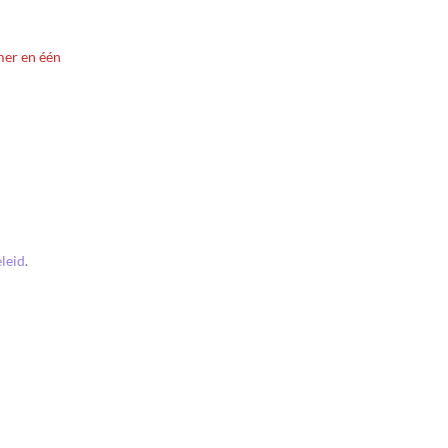
mer en één
leid
.