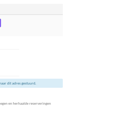
aar dit adres gestuurd.
legen en herhaalde reserveringen