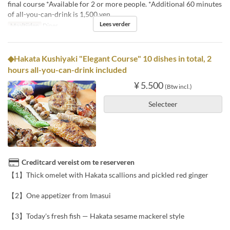
final course *Available for 2 or more people. *Additional 60 minutes
of all-you-can-drink is 1,500 yen.
Lees verder
Maaltijden
Diner
◆Hakata Kushiyaki "Elegant Course" 10 dishes in total, 2
hours all-you-can-drink included
¥ 5.500
(Btw incl.)
Selecteer
Creditcard vereist om te reserveren
【1】Thick omelet with Hakata scallions and pickled red ginger
【2】One appetizer from Imasui
【3】Today's fresh fish — Hakata sesame mackerel style