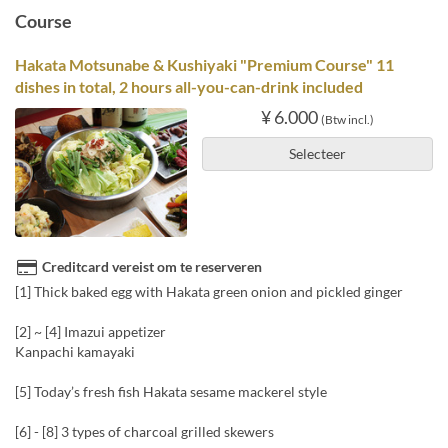
Course
Hakata Motsunabe & Kushiyaki "Premium Course" 11
dishes in total, 2 hours all-you-can-drink included
¥ 6.000
(Btw incl.)
Selecteer
Creditcard vereist om te reserveren
[1] Thick baked egg with Hakata green onion and pickled ginger
[2] ~ [4] Imazui appetizer
Kanpachi kamayaki
[5] Today’s fresh fish Hakata sesame mackerel style
[6] - [8] 3 types of charcoal grilled skewers