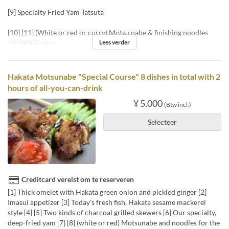
[9] Specialty Fried Yam Tatsuta
[10] [11] (White or red or curry) Motsu nabe & finishing noodles
Lees verder
Maaltijden
Diner
Hakata Motsunabe "Special Course" 8 dishes in total with 2
hours of all-you-can-drink
¥ 5.000
(Btw incl.)
Selecteer
Creditcard vereist om te reserveren
[1] Thick omelet with Hakata green onion and pickled ginger [2]
Imasui appetizer [3] Today's fresh fish, Hakata sesame mackerel
style [4] [5] Two kinds of charcoal grilled skewers [6] Our specialty,
deep-fried yam [7] [8] (white or red) Motsunabe and noodles for the