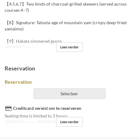
【4.5.6.7】Two kinds of charcoal-grilled skewers (served across
courses 4–7)
【8】Signature: Tatsuta-age of mountain yam (crispy deep-fried
yamaimo)
【9】Hakata simmered gyoza
Lees verder
Maaltijden
Diner
Reservation
Reservation
Selecteer
Creditcard vereist om te reserveren
Seating time is limited to 2 hours.
Lees verder
Maaltijden
Diner
Bestellimiet
~ 9