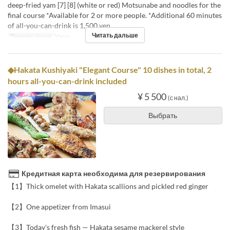
deep-fried yam [7] [8] (white or red) Motsunabe and noodles for the
final course *Available for 2 or more people. *Additional 60 minutes
of all-you-can-drink is 1,500 yen.
Читать дальше
Приемы пищи
Ужин
◆Hakata Kushiyaki "Elegant Course" 10 dishes in total, 2
hours all-you-can-drink included
¥ 5 500
(с нал.)
Выбрать
Кредитная карта необходима для резервирования
【1】Thick omelet with Hakata scallions and pickled red ginger
【2】One appetizer from Imasui
【3】Today's fresh fish — Hakata sesame mackerel style