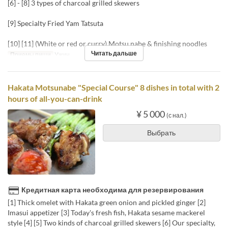
[6] - [8] 3 types of charcoal grilled skewers
[9] Specialty Fried Yam Tatsuta
[10] [11] (White or red or curry) Motsu nabe & finishing noodles
Читать дальше
Приемы пищи
Ужин
Hakata Motsunabe "Special Course" 8 dishes in total with 2
hours of all-you-can-drink
¥ 5 000
(с нал.)
Выбрать
Кредитная карта необходима для резервирования
[1] Thick omelet with Hakata green onion and pickled ginger [2]
Imasui appetizer [3] Today's fresh fish, Hakata sesame mackerel
style [4] [5] Two kinds of charcoal grilled skewers [6] Our specialty,