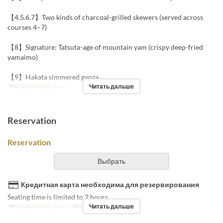
【4.5.6.7】Two kinds of charcoal-grilled skewers (served across
courses 4–7)
【8】Signature: Tatsuta-age of mountain yam (crispy deep-fried
yamaimo)
【9】Hakata simmered gyoza
Читать дальше
Приемы пищи
Ужин
Reservation
Reservation
Выбрать
Кредитная карта необходима для резервирования
Seating time is limited to 2 hours.
Читать дальше
Приемы пищи
Ужин
Лимит по заказу
~ 9