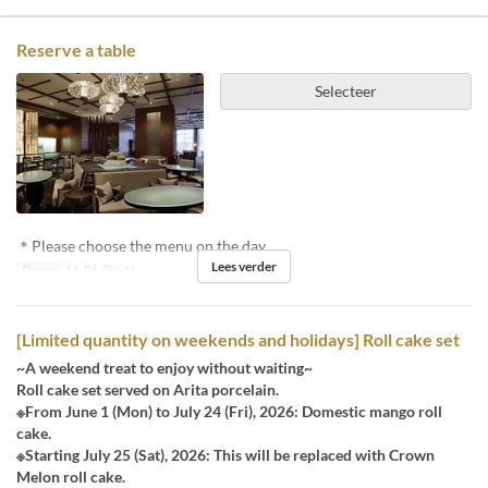
Reserve a table
Selecteer
＊Please choose the menu on the day.
Lees verder
Dagen
M, Di, Do, V
[Limited quantity on weekends and holidays] Roll cake set
~A weekend treat to enjoy without waiting~
Roll cake set served on Arita porcelain.
※From June 1 (Mon) to July 24 (Fri), 2026: Domestic mango roll
cake.
※Starting July 25 (Sat), 2026: This will be replaced with Crown
Melon roll cake.