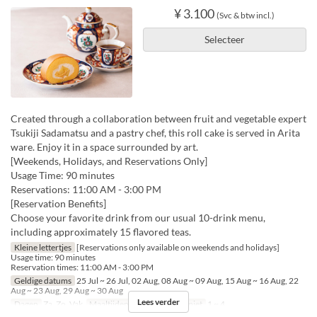
¥ 3.100
(Svc & btw incl.)
Selecteer
Created through a collaboration between fruit and vegetable expert
Tsukiji Sadamatsu and a pastry chef, this roll cake is served in Arita
ware. Enjoy it in a space surrounded by art.
[Weekends, Holidays, and Reservations Only]
Usage Time: 90 minutes
Reservations: 11:00 AM - 3:00 PM
[Reservation Benefits]
Choose your favorite drink from our usual 10-drink menu,
including approximately 15 flavored teas.
Kleine lettertjes
[Reservations only available on weekends and holidays]
Usage time: 90 minutes
Reservation times: 11:00 AM - 3:00 PM
Geldige datums
25 Jul ~ 26 Jul, 02 Aug, 08 Aug ~ 09 Aug, 15 Aug ~ 16 Aug, 22
Aug ~ 23 Aug, 29 Aug ~ 30 Aug
Lees verder
Dagen
Za, Zo, Vak
Maaltijden
Thee
Bestellimiet
1 ~ 4