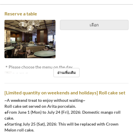
Reserve a table
เลือก
＊Please choose the menu on the day.
อ่านเพิ่มเติม
วัน
จ, อ, พฤ, ศ
[Limited quantity on weekends and holidays] Roll cake set
~A weekend treat to enjoy without waiting~
Roll cake set served on Arita porcelain.
※From June 1 (Mon) to July 24 (Fri), 2026: Domestic mango roll
cake.
※Starting July 25 (Sat), 2026: This will be replaced with Crown
Melon roll cake.