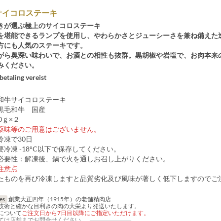
サイコロステーキ
きが選ぶ極上のサイコロステーキ
を堪能できるランプを使用し、やわらかさとジューシーさを兼ね備えた
方にも人気のステーキです。
がら奥深い味わいで、お酒との相性も抜群。黒胡椒や岩塩で、お肉本来
みください。
betaling vereist
和牛サイコロステーキ
黒毛和牛 国産
0ｇ×２
薬味等のご用意はございません。
冷凍で30日
冷凍 -18°C以下で保存してください。
必要性：解凍後、鍋で火を通しお召し上がりください。
注意点
たものを再び冷凍しますと品質劣化及び風味が著しく低下しますのでご
jes
創業大正四年（1915年）の老舗精肉店
技術と確かな目利きの肉の大栄より発送いたします。
について
ご注文日から7日目以降にご指定いただけます。
ては店舗までお問合せください。