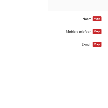
Naam
Verp
Mobiele telefoon
Verp
E-mail
Verp