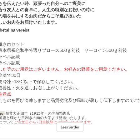
ちを伝えたい時、頑張った自分へのご褒美に
合う友人との食卓に、人生の特別なお祝いの時に
の場を共にするお肉だからこそ選び抜いた
しいお肉をお届けいたします。
betaling vereist
焼き肉セット
熊本県褐色和牛特選リブロース500ｇ前後 サーロイン500ｇ前後
ラベル記載
ラベル記載
した等のご用意はございません、お好みの野菜をご用意ください。
冷凍で30日
冷凍 -18°C以下で保存してください。
必要性：火を通しお召し上がりください。
注意点
たものを再び冷凍しますと品質劣化及び風味が著しく低下しますのでご
jes
創業大正四年（1915年）の老舗精肉店
磁術と確かな目利きの肉の大栄より発送いたします。
について
ご注文日から7日目以降にご指定いただけます。
Lees verder
1 ~