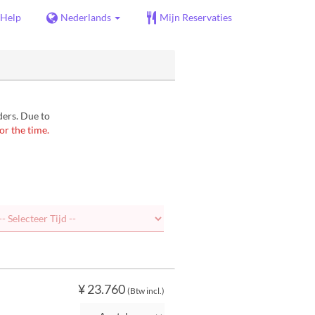
Help
Nederlands
Mijn Reservaties
ders. Due to
or the time.
¥ 23.760
(Btw incl.)