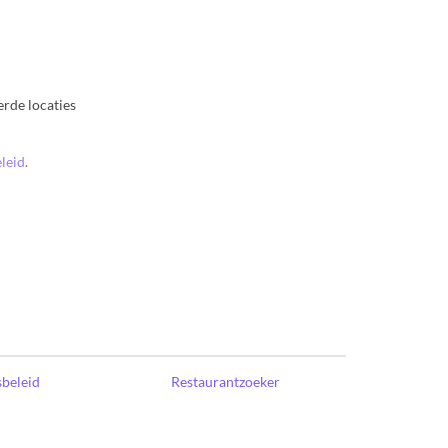
rde locaties
leid
.
sbeleid
Restaurantzoeker