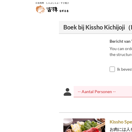
Boek bij Kissho Kichijoji
Bericht van
You can orde
the structur
Ik beves
Kissho Spe
お肉には人