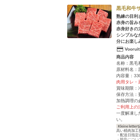
黒毛和牛
熟練の目利
赤身の旨み
赤身好きの
シンプルな
分にお楽し
Vooruit
商品内容
名称：黒毛
原材料名：
内容量：33
肉用タレ・
賞味期限：
保存方法：要
加熱調理の
ご利用上の
一度解凍し
い。
Kleine lettert
高い精肉加工
・配送日指定
・離島につい