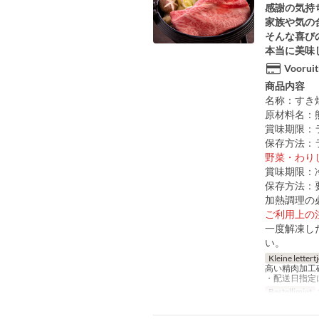
感謝の気持
家族や気の
そんな喜び
本当に美味
Vooruit
商品内容
名称：すき
原材料名：
賞味期限：
保存方法：
野菜・わり
賞味期限：
保存方法：要
加熱調理の
ご利用上の
一度解凍し
い。
Kleine lettert
高い精肉加工
・配送日指定
Bestellimiet