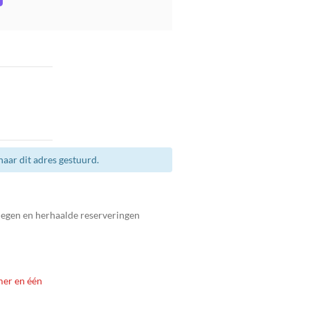
aar dit adres gestuurd.
legen en herhaalde reserveringen
mer en één