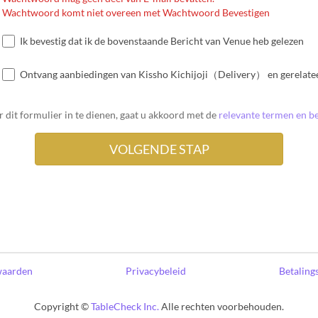
Wachtwoord komt niet overeen met Wachtwoord Bevestigen
Ik bevestig dat ik de bovenstaande Bericht van Venue heb gelezen
Ontvang aanbiedingen van Kissho Kichijoji（Delivery） en gerelatee
 dit formulier in te dienen, gaat u akkoord met de
relevante termen en be
waarden
Privacybeleid
Betaling
Copyright ©
TableCheck Inc.
Alle rechten voorbehouden.