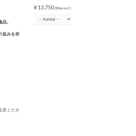
¥ 13.750
(Btw incl.)
逸品。
の旨みを存
注意くださ