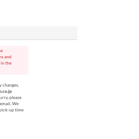
se
ans and
in the
y changes,
o.co.jp
urry, please
 email. We
 pick-up time