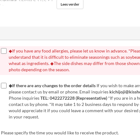
Lees verder
1 ~
◆If you have any food allergies, please let us know in advance. *Plea
understand that it is difficult to eliminate seasonings such as soybe
wheat as ingredients. ◆The side dishes may differ from those shown 
photo depending on the season.
◆If there are any changes to the order details
If you wish to make an
please contact us by email or phone. Email inquiries
kichijoji@kissh
Phone inquiries
TEL: 0422272228 (Representative)
*If you are in a h
contact us by phone. *It may take 1 to 2 business days to respond by
would appreciate it if you could leave a comment with your desired
in your request.
Please specify the time you would like to receive the product.