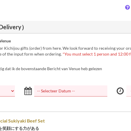
（Delivery）
 Venue
r Kichijou gifts (order) from here. We look forward to receiving your or
e of the input form when ordering.
*You must select 1 person and 12:00 f
tig dat ik de bovenstaande Bericht van Venue heb gelezen
cial Sukiyaki Beef Set
を笑顔にする力がある