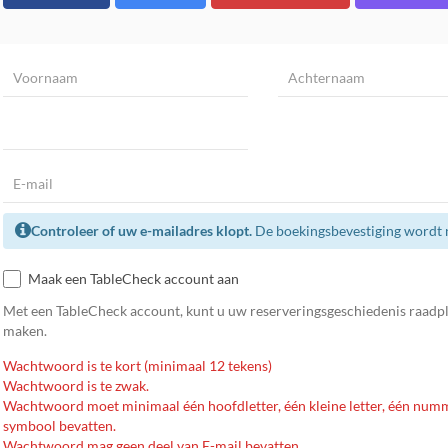
Controleer of uw e-mailadres klopt.
De boekingsbevestiging wordt n
Maak een TableCheck account aan
Met een TableCheck account, kunt u uw reserveringsgeschiedenis raadp
maken.
Wachtwoord is te kort (minimaal 12 tekens)
Wachtwoord is te zwak.
Wachtwoord moet minimaal één hoofdletter, één kleine letter, één num
symbool bevatten.
Wachtwoord mag geen deel van E-mail bevatten.