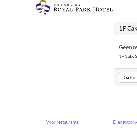
1F Cak
Geen r
1F Cake S
Ga ter
Voor restaurants
Dienstvoor