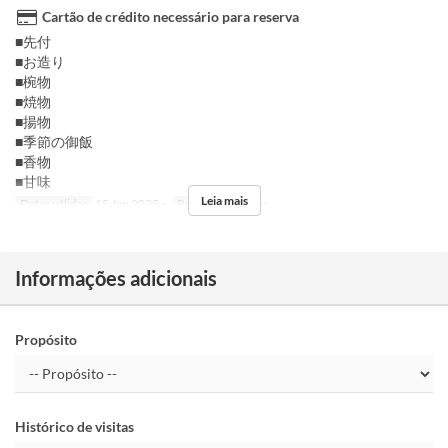
Cartão de crédito necessário para reserva
■先付
■お造り
■椀物
■焼物
■揚物
■季節の御飯
■香物
■甘味
Leia mais
Datas válidas
15 Jan 2025 ~
Refeições
Jantar
Informações adicionais
Propósito
Histórico de visitas