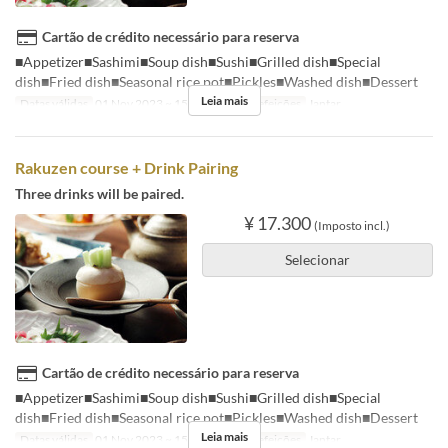
Cartão de crédito necessário para reserva
■Appetizer■Sashimi■Soup dish■Sushi■Grilled dish■Special
dish■Fried dish■Seasonal rice pot■Pickles■Washed dish■Dessert
Leia mais
Datas válidas
01 Nov 2023 ~ 15 Dez 2024
Refeições
Jantar
Rakuzen course + Drink Pairing
Three drinks will be paired.
¥ 17.300
(Imposto incl.)
Selecionar
Cartão de crédito necessário para reserva
■Appetizer■Sashimi■Soup dish■Sushi■Grilled dish■Special
dish■Fried dish■Seasonal rice pot■Pickles■Washed dish■Dessert
Leia mais
Datas válidas
01 Nov 2023 ~ 15 Dez 2024
Refeições
Jantar