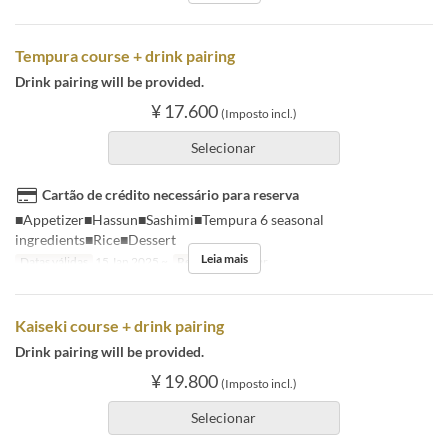
Tempura course + drink pairing
Drink pairing will be provided.
¥ 17.600
(Imposto incl.)
Selecionar
Cartão de crédito necessário para reserva
■Appetizer■Hassun■Sashimi■Tempura 6 seasonal
ingredients■Rice■Dessert
Leia mais
Datas válidas
15 Jan 2025 ~
Refeições
Jantar
Kaiseki course + drink pairing
Drink pairing will be provided.
¥ 19.800
(Imposto incl.)
Selecionar