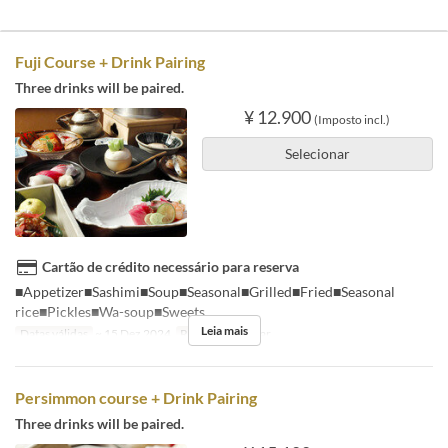
Fuji Course + Drink Pairing
Three drinks will be paired.
¥ 12.900
(Imposto incl.)
Selecionar
Cartão de crédito necessário para reserva
■Appetizer■Sashimi■Soup■Seasonal■Grilled■Fried■Seasonal
rice■Pickles■Wa-soup■Sweets
Leia mais
Datas válidas
~ 15 Dez 2024
Refeições
Jantar
Persimmon course + Drink Pairing
Three drinks will be paired.