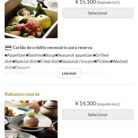
¥ 15.100
(Imposto incl.)
Selecionar
Cartão de crédito necessário para reserva
■Appetizer■Sashimi■Soup■Seasonal appetizer■Grilled
dish■Special dish■Fried dish■Seasonal rice pot■Pickles■Washed
dish■Dessert
Leia mais
Datas válidas
01 Nov 2023 ~ 15 Dez 2024
Refeições
Jantar
Rakuzen course
¥ 14.300
(Imposto incl.)
Selecionar