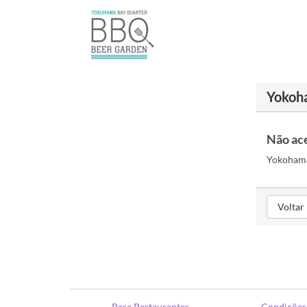
Yokoh
Não ac
Yokohama
Voltar
Para Restaurantes
Condições 