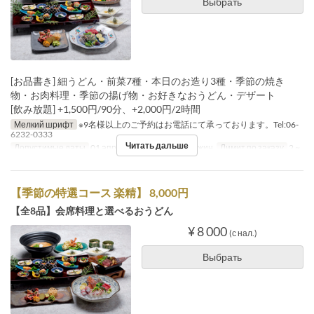
Выбрать
[お品書き] 細うどん・前菜7種・本日のお造り3種・季節の焼き
物・お肉料理・季節の揚げ物・お好きなおうどん・デザート
[飲み放題] +1,500円/90分、+2,000円/2時間
Мелкий шрифт
※9名様以上のご予約はお電話にて承っております。Tel:06-
6232-0333
Читать дальше
Допустимые даты
01 апр. ~
Приемы пищи
Ужин
Лимит по заказу
2 ~
【季節の特選コース 楽精】 8,000円
【全8品】会席料理と選べるおうどん
¥ 8 000
(с нал.)
Выбрать