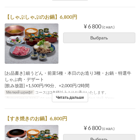
【しゃぶしゃぶのお鍋】6,800円
¥ 6 800
(с нал.)
Выбрать
[お品書き] 細うどん・前菜5種・本日のお造り3種・お鍋・特選牛
しゃぶ肉・デザート
[飲み放題] +1,500円/90分、+2,000円/2時間
Мелкий шрифт
コースは2名様以上よりお承りいたします。
Читать дальше
Допустимые даты
01 апр. ~
Приемы пищи
Обед, Чай, Ужин
【すき焼きのお鍋】6,800円
¥ 6 800
(с нал.)
Выбрать