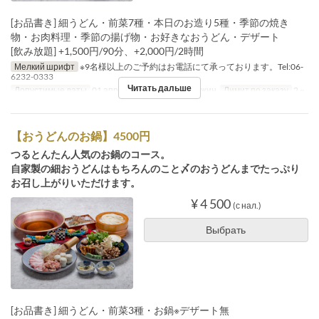
[お品書き] 細うどん・前菜7種・本日のお造り5種・季節の焼き
物・お肉料理・季節の揚げ物・お好きなおうどん・デザート
[飲み放題] +1,500円/90分、+2,000円/2時間
Мелкий шрифт
※9名様以上のご予約はお電話にて承っております。Tel:06-
6232-0333
Читать дальше
Допустимые даты
01 апр. ~
Приемы пищи
Ужин
Лимит по заказу
2 ~
【おうどんのお鍋】4500円
つるとんたん人気のお鍋のコース。
自家製の細おうどんはもちろんのこと〆のおうどんまでたっぷり
お召し上がりいただけます。
¥ 4 500
(с нал.)
Выбрать
[お品書き] 細うどん・前菜3種・お鍋※デザート無