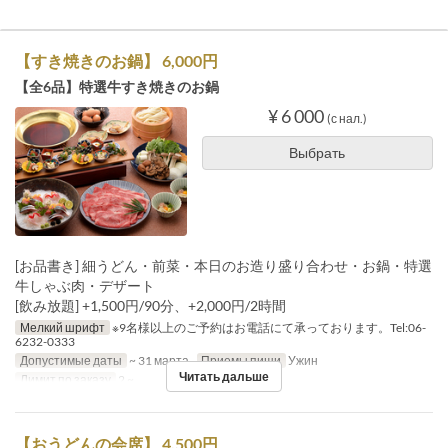
【すき焼きのお鍋】 6,000円
【全6品】特選牛すき焼きのお鍋
¥ 6 000
(с нал.)
Выбрать
[お品書き] 細うどん・前菜・本日のお造り盛り合わせ・お鍋・特選
牛しゃぶ肉・デザート
[飲み放題] +1,500円/90分、+2,000円/2時間
Мелкий шрифт
※9名様以上のご予約はお電話にて承っております。Tel:06-
6232-0333
Допустимые даты
~ 31 марта.
Приемы пищи
Ужин
Читать дальше
Лимит по заказу
2 ~
【おうどんの会席】 4,500円