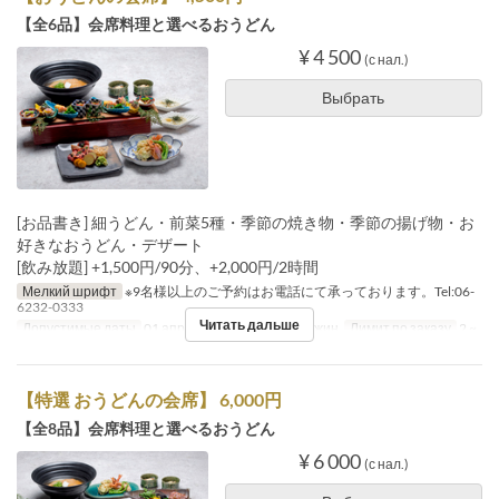
【全6品】会席料理と選べるおうどん
¥ 4 500
(с нал.)
Выбрать
[お品書き] 細うどん・前菜5種・季節の焼き物・季節の揚げ物・お
好きなおうどん・デザート
[飲み放題] +1,500円/90分、+2,000円/2時間
Мелкий шрифт
※9名様以上のご予約はお電話にて承っております。Tel:06-
6232-0333
Читать дальше
Допустимые даты
01 апр. ~
Приемы пищи
Ужин
Лимит по заказу
2 ~
【特選 おうどんの会席】 6,000円
【全8品】会席料理と選べるおうどん
¥ 6 000
(с нал.)