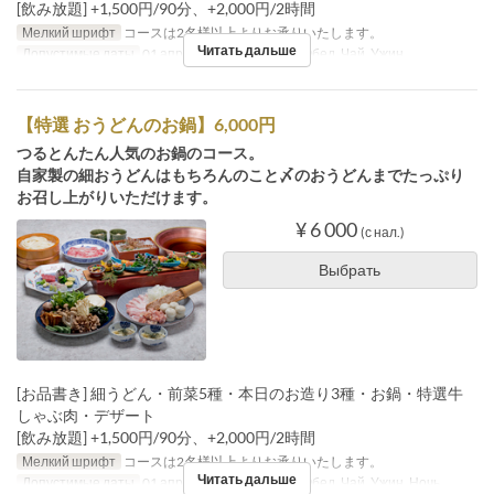
[飲み放題] +1,500円/90分、+2,000円/2時間
Мелкий шрифт
コースは2名様以上よりお承りいたします。
Читать дальше
Допустимые даты
01 апр. ~
Приемы пищи
Обед, Чай, Ужин
【特選 おうどんのお鍋】6,000円
つるとんたん人気のお鍋のコース。
自家製の細おうどんはもちろんのこと〆のおうどんまでたっぷり
お召し上がりいただけます。
¥ 6 000
(с нал.)
Выбрать
[お品書き] 細うどん・前菜5種・本日のお造り3種・お鍋・特選牛
しゃぶ肉・デザート
[飲み放題] +1,500円/90分、+2,000円/2時間
Мелкий шрифт
コースは2名様以上よりお承りいたします。
Читать дальше
Допустимые даты
01 апр. ~
Приемы пищи
Обед, Чай, Ужин, Ночь