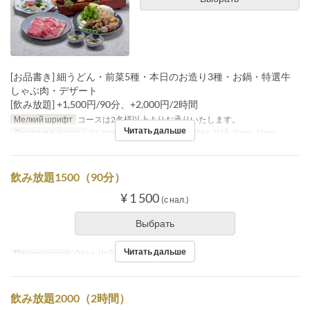
[お品書き] 細うどん・前菜5種・本日のお造り3種・お鍋・特選牛
しゃぶ肉・デザート
[飲み放題] +1,500円/90分、+2,000円/2時間
Мелкий шрифт
コースは2名様以上よりお承りいたします。
Читать дальше
Допустимые даты
01 апр. ~
Приемы пищи
Обед, Чай, Ужин, Ночь
飲み放題1500（90分）
¥ 1 500
(с нал.)
Выбрать
Читать дальше
Приемы пищи
Обед, Чай, Ужин
飲み放題2000（2時間）