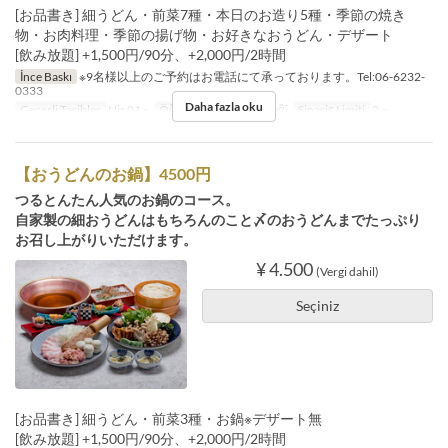
[お品書き] 細うどん・前菜7種・本日のお造り5種・季節の焼き
物・お肉料理・季節の揚げ物・お好きなおうどん・デザート
[飲み放題] +1,500円/90分、+2,000円/2時間
İnce Baskı
※9名様以上のご予約はお電話にて承っております。Tel:06-6232-
0333
Daha fazla oku
Geçerli Tarihler
Nis 01 ~
Öğünler
Akşam Yemeği
Sipariş Limiti
2 ~
【おうどんのお鍋】4500円
つるとんたん人気のお鍋のコース。
自家製の細おうどんはもちろんのこと〆のおうどんまでたっぷり
お召し上がりいただけます。
¥ 4.500
(Vergi dahil)
Seçiniz
[お品書き] 細うどん・前菜3種・お鍋※デザート無
[飲み放題] +1,500円/90分、+2,000円/2時間