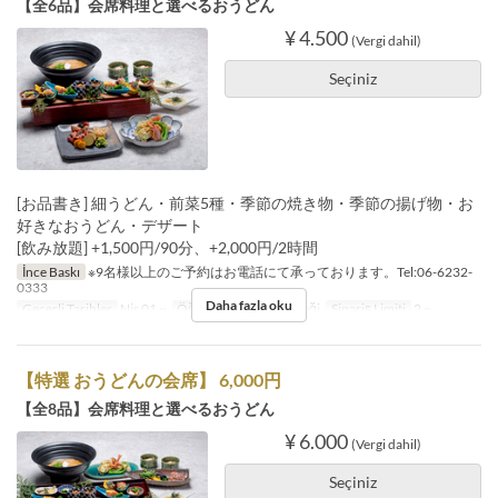
【全6品】会席料理と選べるおうどん
¥ 4.500
(Vergi dahil)
Seçiniz
[お品書き] 細うどん・前菜5種・季節の焼き物・季節の揚げ物・お
好きなおうどん・デザート
[飲み放題] +1,500円/90分、+2,000円/2時間
İnce Baskı
※9名様以上のご予約はお電話にて承っております。Tel:06-6232-
0333
Daha fazla oku
Geçerli Tarihler
Nis 01 ~
Öğünler
Akşam Yemeği
Sipariş Limiti
2 ~
【特選 おうどんの会席】 6,000円
【全8品】会席料理と選べるおうどん
¥ 6.000
(Vergi dahil)
Seçiniz