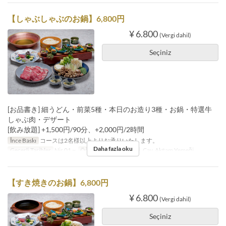
【しゃぶしゃぶのお鍋】6,800円
¥ 6.800
(Vergi dahil)
Seçiniz
[お品書き] 細うどん・前菜5種・本日のお造り3種・お鍋・特選牛
しゃぶ肉・デザート
[飲み放題] +1,500円/90分、+2,000円/2時間
İnce Baskı
コースは2名様以上よりお承りいたします。
Daha fazla oku
Geçerli Tarihler
Nis 01 ~
Öğünler
Öğle Yemeği, Çay, Akşam Yemeği
【すき焼きのお鍋】6,800円
¥ 6.800
(Vergi dahil)
Seçiniz