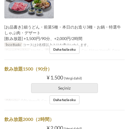
[お品書き] 細うどん・前菜5種・本日のお造り3種・お鍋・特選牛
しゃぶ肉・デザート
[飲み放題] +1,500円/90分、+2,000円/2時間
İnce Baskı
コースは2名様以上よりお承りいたします。
Daha fazla oku
Geçerli Tarihler
Nis 01 ~
Öğünler
Öğle Yemeği, Çay, Akşam Yemeği, Gece
飲み放題1500（90分）
¥ 1.500
(Vergi dahil)
Seçiniz
Daha fazla oku
Öğünler
Öğle Yemeği, Çay, Akşam Yemeği
飲み放題2000（2時間）
¥ 2.000
(Vergi dahil)