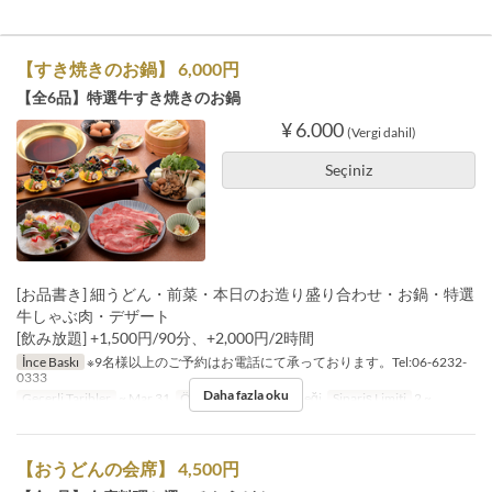
【すき焼きのお鍋】 6,000円
【全6品】特選牛すき焼きのお鍋
¥ 6.000
(Vergi dahil)
Seçiniz
[お品書き] 細うどん・前菜・本日のお造り盛り合わせ・お鍋・特選
牛しゃぶ肉・デザート
[飲み放題] +1,500円/90分、+2,000円/2時間
İnce Baskı
※9名様以上のご予約はお電話にて承っております。Tel:06-6232-
0333
Daha fazla oku
Geçerli Tarihler
~ Mar 31
Öğünler
Akşam Yemeği
Sipariş Limiti
2 ~
【おうどんの会席】 4,500円