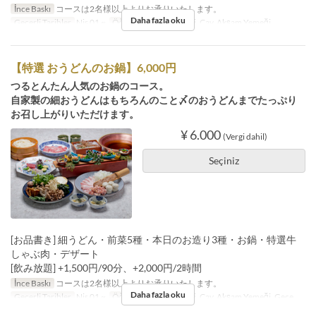
İnce Baskı
コースは2名様以上よりお承りいたします。
Daha fazla oku
Geçerli Tarihler
Nis 01 ~
Öğünler
Öğle Yemeği, Çay, Akşam Yemeği
【特選 おうどんのお鍋】6,000円
つるとんたん人気のお鍋のコース。
自家製の細おうどんはもちろんのこと〆のおうどんまでたっぷり
お召し上がりいただけます。
¥ 6.000
(Vergi dahil)
Seçiniz
[お品書き] 細うどん・前菜5種・本日のお造り3種・お鍋・特選牛
しゃぶ肉・デザート
[飲み放題] +1,500円/90分、+2,000円/2時間
İnce Baskı
コースは2名様以上よりお承りいたします。
Daha fazla oku
Geçerli Tarihler
Nis 01 ~
Öğünler
Öğle Yemeği, Çay, Akşam Yemeği, Gece