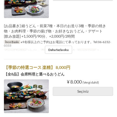
[お品書き] 細うどん・前菜7種・本日のお造り3種・季節の焼き
物・お肉料理・季節の揚げ物・お好きなおうどん・デザート
[飲み放題] +1,500円/90分、+2,000円/2時間
İnce Baskı
※9名様以上のご予約はお電話にて承っております。Tel:06-6232-
0333
Daha fazla oku
Geçerli Tarihler
Nis 01 ~
Öğünler
Akşam Yemeği
Sipariş Limiti
2 ~
【季節の特選コース 楽精】 8,000円
【全8品】会席料理と選べるおうどん
¥ 8.000
(Vergi dahil)
Seçiniz