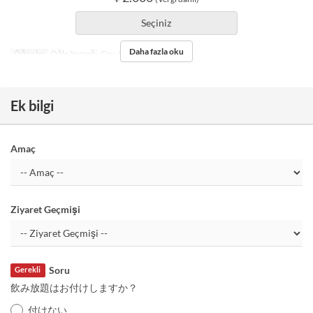
Seçiniz
Daha fazla oku
Öğünler
Öğle Yemeği, Çay, Akşam Yemeği
Ek bilgi
Amaç
Ziyaret Geçmişi
Soru
Gerekli
飲み放題はお付けしますか？
付けない