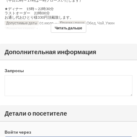
（平日15時～17時は一時クローズいたします）
★ディナー 15時～22時30分
ラストオーダー 22時00分
お通し代おひとり様330円頂戴致します。
Допустимые даты
01 июля. ~
Приемы пищи
Обед, Чай, Ужин
Читать дальше
Лимит по заказу
1 ~
Дополнительная информация
Запросы
Детали о посетителе
Войти через