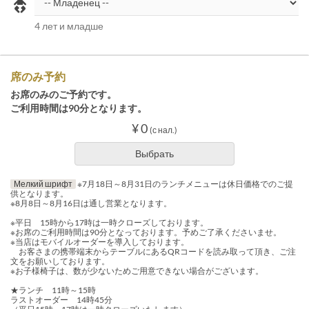
4 лет и младше
席のみ予約
お席のみのご予約です。
ご利用時間は90分となります。
¥ 0
(с нал.)
Выбрать
Мелкий шрифт
※7月18日～8月31日のランチメニューは休日価格でのご提
供となります。
※8月8日～8月16日は通し営業となります。
※平日 15時から17時は一時クローズしております。
※お席のご利用時間は90分となっております。予めご了承くださいませ。
※当店はモバイルオーダーを導入しております。
お客さまの携帯端末からテーブルにあるQRコードを読み取って頂き、ご注
文をお願いしております。
※お子様椅子は、数が少ないためご用意できない場合がございます。
★ランチ 11時～15時
ラストオーダー 14時45分