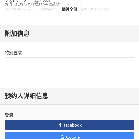
ラストオーダー 22時00分
お通し代おひとり様330円頂戴致します。
阅读全部
有效期限
7月1日 ~
进餐时间
午餐, 下午茶, 晚餐
最大下单数
1 ~
附加信息
特别要求
预约人详细信息
登录
facebook
Google