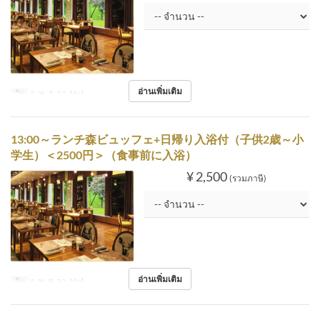
อ่านเพิ่มเติม
วัน
อ, พ, ส, อา, Hol
13:00～ランチ森ビュッフェ+日帰り入浴付（子供2歳～小
学生）＜2500円＞（食事前に入浴）
¥ 2,500
(รวมภาษี)
อ่านเพิ่มเติม
วัน
อ, พ, ส, อา, Hol