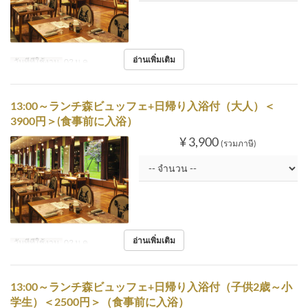
อ่านเพิ่มเติม
วันที่ที่ใช้งาน
02 ม.ค.
13:00～ランチ森ビュッフェ+日帰り入浴付（大人）＜
3900円＞(食事前に入浴）
¥ 3,900
(รวมภาษี)
อ่านเพิ่มเติม
วันที่ที่ใช้งาน
02 ม.ค.
13:00～ランチ森ビュッフェ+日帰り入浴付（子供2歳～小
学生）＜2500円＞（食事前に入浴）