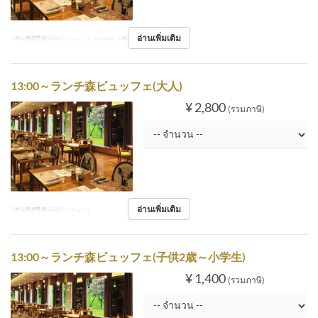
อ่านเพิ่มเติม
วันที่ที่ใช้งาน
02 ม.ค. 2025
วัน
พฤ
13:00～ランチ森ビュッフェ(大人)
¥ 2,800
(รวมภาษี)
อ่านเพิ่มเติม
วันที่ที่ใช้งาน
02 ม.ค.
13:00～ランチ森ビュッフェ(子供2歳～小学生)
¥ 1,400
(รวมภาษี)