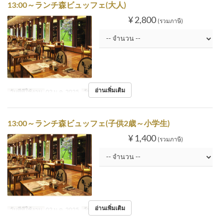
13:00～ランチ森ビュッフェ(大人)
¥ 2,800
(รวมภาษี)
อ่านเพิ่มเติม
วันที่ที่ใช้งาน
02 ม.ค. 2025
วัน
พฤ
13:00～ランチ森ビュッフェ(子供2歳～小学生)
¥ 1,400
(รวมภาษี)
อ่านเพิ่มเติม
วันที่ที่ใช้งาน
02 ม.ค. 2025
วัน
พฤ