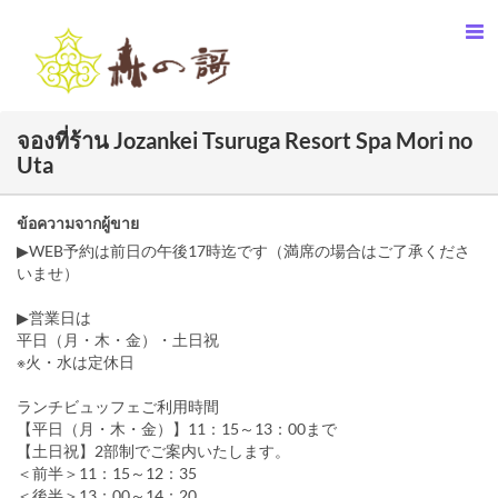
จองที่ร้าน Jozankei Tsuruga Resort Spa Mori no
Uta
ข้อความจากผู้ขาย
▶WEB予約は前日の午後17時迄です（満席の場合はご了承くださ
いませ）
▶営業日は
平日（月・木・金）・土日祝
※火・水は定休日
ランチビュッフェご利用時間
【平日（月・木・金）】11：15～13：00まで
【土日祝】2部制でご案内いたします。
＜前半＞11：15～12：35
＜後半＞13：00～14：20