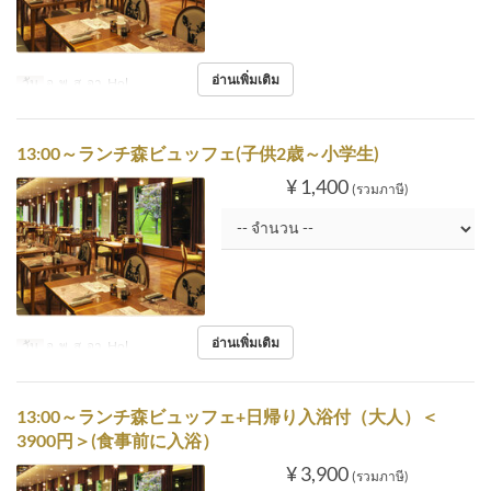
อ่านเพิ่มเติม
วัน
อ, พ, ส, อา, Hol
13:00～ランチ森ビュッフェ(子供2歳～小学生)
¥ 1,400
(รวมภาษี)
อ่านเพิ่มเติม
วัน
อ, พ, ส, อา, Hol
13:00～ランチ森ビュッフェ+日帰り入浴付（大人）＜
3900円＞(食事前に入浴）
¥ 3,900
(รวมภาษี)