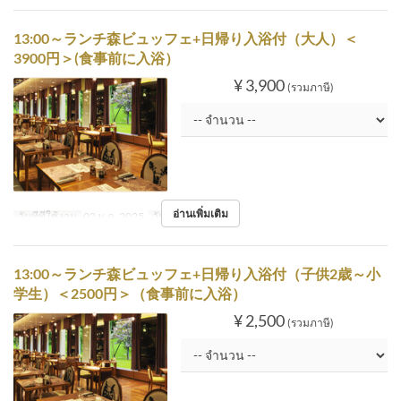
13:00～ランチ森ビュッフェ+日帰り入浴付（大人）＜
3900円＞(食事前に入浴）
¥ 3,900
(รวมภาษี)
อ่านเพิ่มเติม
วันที่ที่ใช้งาน
02 ม.ค. 2025
วัน
พฤ
13:00～ランチ森ビュッフェ+日帰り入浴付（子供2歳～小
学生）＜2500円＞（食事前に入浴）
¥ 2,500
(รวมภาษี)