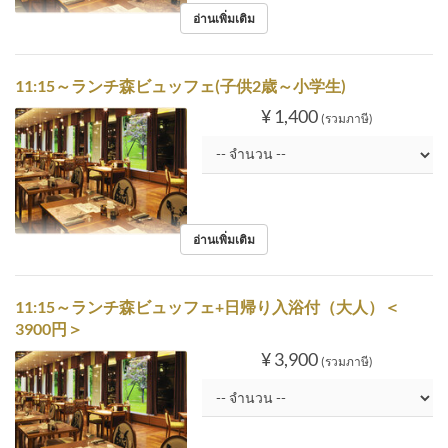
อ่านเพิ่มเติม
11:15～ランチ森ビュッフェ(子供2歳～小学生)
¥ 1,400
(รวมภาษี)
อ่านเพิ่มเติม
11:15～ランチ森ビュッフェ+日帰り入浴付（大人）＜
3900円＞
¥ 3,900
(รวมภาษี)