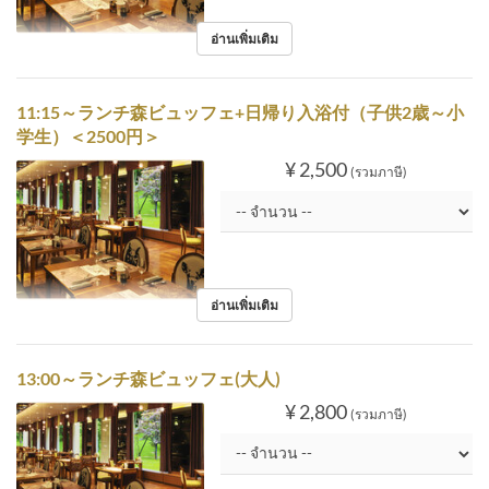
อ่านเพิ่มเติม
11:15～ランチ森ビュッフェ+日帰り入浴付（子供2歳～小
学生）＜2500円＞
¥ 2,500
(รวมภาษี)
อ่านเพิ่มเติม
13:00～ランチ森ビュッフェ(大人)
¥ 2,800
(รวมภาษี)