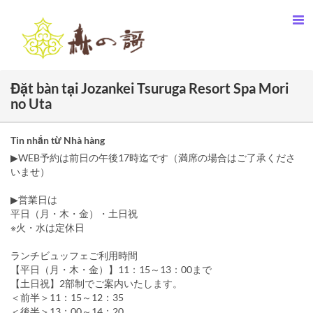
Đặt bàn tại Jozankei Tsuruga Resort Spa Mori
no Uta
Tin nhắn từ Nhà hàng
▶WEB予約は前日の午後17時迄です（満席の場合はご了承くださ
いませ）
▶営業日は
平日（月・木・金）・土日祝
※火・水は定休日
ランチビュッフェご利用時間
【平日（月・木・金）】11：15～13：00まで
【土日祝】2部制でご案内いたします。
＜前半＞11：15～12：35
＜後半＞13：00～14：20