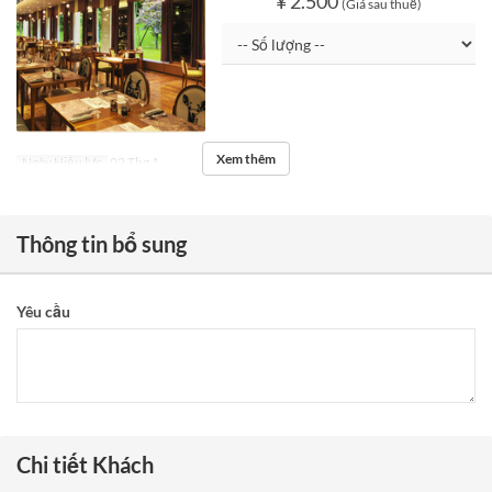
¥ 2.500
(Giá sau thuế)
Xem thêm
Ngày Hiệu lực
02 Thg 1
Thông tin bổ sung
Yêu cầu
Chi tiết Khách