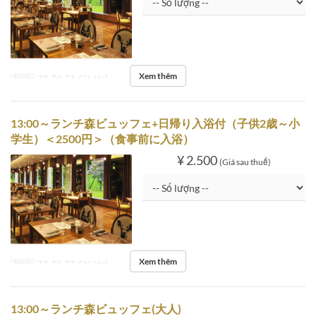
Xem thêm
Ngày
T3, T4, T7, CN, Hol
13:00～ランチ森ビュッフェ+日帰り入浴付（子供2歳～小
学生）＜2500円＞（食事前に入浴）
¥ 2.500
(Giá sau thuế)
Xem thêm
Ngày
T3, T4, T7, CN, Hol
13:00～ランチ森ビュッフェ(大人)