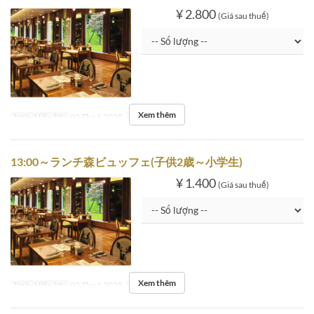
¥ 2.800
(Giá sau thuế)
Xem thêm
Ngày Hiệu lực
02 Thg 1 2025
Ngày
T5
13:00～ランチ森ビュッフェ(子供2歳～小学生)
¥ 1.400
(Giá sau thuế)
Xem thêm
Ngày Hiệu lực
02 Thg 1 2025
Ngày
T5