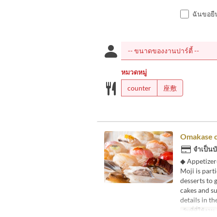
ฉันขอยื
หมวดหมู่
counter
座敷
Omakase c
จำเป็นบ
◆ Appetizer
Moji is part
desserts to 
cakes and su
details in th
วันที่ที่ใช้งาน