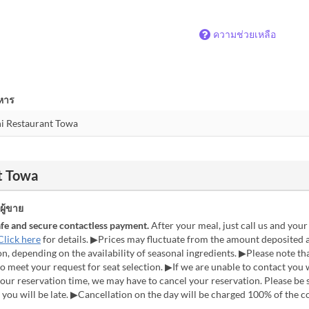
ความช่วยเหลือ
าหาร
nt Towa
ู้ขาย
fe and secure contactless payment.
After your meal, just call us and your 
Click here
for details. ▶Prices may fluctuate from the amount deposited a
on, depending on the availability of seasonal ingredients. ▶Please note t
to meet your request for seat selection. ▶If we are unable to contact you 
our reservation time, we may have to cancel your reservation. Please be 
f you will be late. ▶Cancellation on the day will be charged 100% of the c