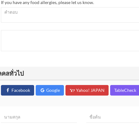
If you have any food allergies, please let us know.
คคลทั่วไป
Facebook
Google
Yahoo! JAPAN
TableCheck