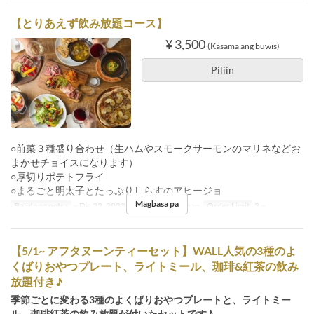
【とりあえず飲み放題コース】
¥ 3,500
(Kasama ang buwis)
Piliin
○前菜３種盛り合わせ（生ハムやスモークサーモンのマリネなどお
まかせチョイスになります）
○厚切りポテトフライ
○まるごと明太子とたっぷりしらすのアヒージョ
Magbasa pa
Balidong petsa
~ Dis 22, 2023
Pagkain
Hapunan
Order Limit
2 ~
【5/1~ アフタヌーンティーセット】WALL人気の3種のよ
くばりおやつプレート、ライトミール、珈琲&紅茶の飲み
放題付き♪
季節ごとに変わる3種のよくばりおやつプレートと、ライトミー
ル、珈琲紅茶の飲み放題が付いたセットです♪