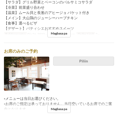
【サラダ】グリル野菜とベーコンのバルサミコサラダ
【冷菜】前菜盛り合わせ
【温菜】ムール貝と長葱のアヒージョ バケット付き
【メイン】大山鶏のジューシーハーブチキン
【食事】選べるピザ
【デザート】パティシエおすすめスイーツ
Magbasa pa
Balidong petsa
Dis 26, 2023 ~
Pagkain
Hapunan
Order Limit
2 ~
お席のみのご予約
Piliin
▫️メニューは当日お選びください。
▫️お席のご指定は承っておりません。当日空いているお席でのご案
内となります。
Magbasa pa