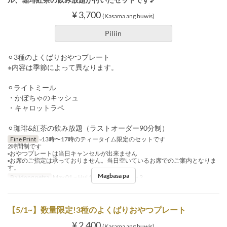
¥ 3,700
(Kasama ang buwis)
Piliin
⚪︎3種のよくばりおやつプレート
※内容は季節によって異なります。
⚪︎ライトミール
・かぼちゃのキッシュ
・キャロットラペ
⚪︎珈琲&紅茶の飲み放題（ラストオーダー90分制）
Fine Print
▫️13時〜17時のティータイム限定のセットです
2時間制です
▫️おやつプレートは当日キャンセルが出来ません
▫️お席のご指定は承っておりません。当日空いているお席でのご案内となりま
す。
Magbasa pa
Balidong petsa
May 01 ~ Hul 13
Order Limit
~ 2
【5/1~】数量限定!3種のよくばりおやつプレート
¥ 2,400
(Kasama ang buwis)