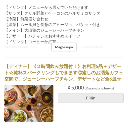
【ドリンク】メニューから選んでいただけます
【サラダ】グリル野菜とベーコンのバルサミコサラダ
【冷菜】前菜盛り合わせ
【温菜】ムール貝と長葱のアヒージョ バケット付き
【メイン】大山鶏のジューシーハーブチキン
【デザート】パティシエおすすめスイーツ
【ドリンク】コーヒーか紅茶
Magbasa pa
Balidong petsa
Dis 26, 2023 ~
Pagkain
Hapunan
Order Limit
2 ~
【ディナー】《２時間飲み放題付！》お料理5品＋デザー
ト☆乾杯スパークリングもできます◎癒しのお洒落カフェ
空間で、ジューシーハーブチキン、デザートなど全6皿☆
¥ 5,000
(Kasama ang buwis)
Piliin