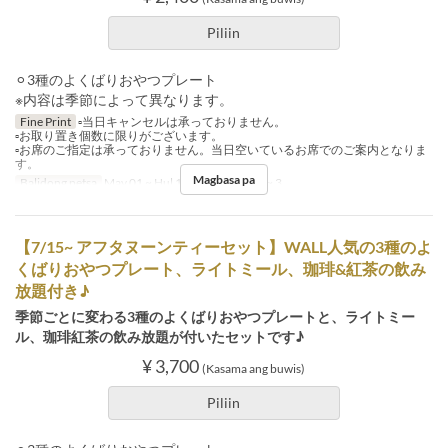
Piliin
⚪︎3種のよくばりおやつプレート
※内容は季節によって異なります。
Fine Print
▫️当日キャンセルは承っておりません。
▫️お取り置き個数に限りがございます。
▫️お席のご指定は承っておりません。当日空いているお席でのご案内となりま
す。
Magbasa pa
Balidong petsa
May 01 ~ Hul 13
Order Limit
~ 3
【7/15~ アフタヌーンティーセット】WALL人気の3種のよ
くばりおやつプレート、ライトミール、珈琲&紅茶の飲み
放題付き♪
季節ごとに変わる3種のよくばりおやつプレートと、ライトミー
ル、珈琲紅茶の飲み放題が付いたセットです♪
¥ 3,700
(Kasama ang buwis)
Piliin