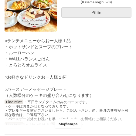
(Kasama ang buwis)
Piliin
○ランチメニューからお一人様１品
・ホットサンドとスープのプレート
・ルーローハン
・WALLバランスごはん
・とろとろオムライス
○お好きなドリンクお一人様１杯
○バースデーメッセージプレート
（人数様分のケーキの盛り合わせになります）
Fine Print
・平日ランチタイムのみのコースです。
・ケーキはおまかせとなっております。
・アレルギー食材がございましたら、ご記入下さい。尚、器具の共有が不可
能な場合は、ご連絡下さい。
・バースデー以外のお祝いも承っております。お気軽にご相談ください。
Magbasa pa
Mga Araw
Lu, Ma, Mi, H, B
Pagkain
Tanghalian