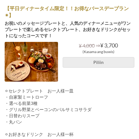
【平日ディナータイム限定！！お得なバースデープラン
✴︎】
お祝いのメッセージプレートと、人気のディナーメニューがワン
プレートで楽しめるセレクトプレート、お好きなドリンクがセッ
トになったコースです！
⇒
¥ 3,700
¥ 4,000
(Kasama ang buwis)
Piliin
⚪︎セレクトプレート お一人様一皿
・自家製ミートローフ
・選べる前菜3種
・グリル野菜とベーコンのバルサミコサラダ
・日替わりスープ
・丸パン
⚪︎お好きなドリンク お一人様一杯