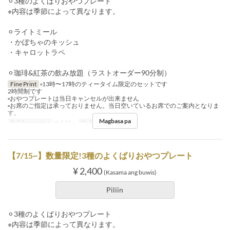
⚪︎3種のよくばりおやつプレート
※内容は季節によって異なります。
⚪︎ライトミール
・かぼちゃのキッシュ
・キャロットラペ
⚪︎珈琲&紅茶の飲み放題（ラストオーダー90分制）
Fine Print
▫️13時〜17時のティータイム限定のセットです
2時間制です
▫️おやつプレートは当日キャンセルが出来ません
▫️お席のご指定は承っておりません。当日空いているお席でのご案内となりま
す。
Magbasa pa
Balidong petsa
Hul 15 ~
Order Limit
~ 2
【7/15~】数量限定!3種のよくばりおやつプレート
¥ 2,400
(Kasama ang buwis)
Piliin
⚪︎3種のよくばりおやつプレート
※内容は季節によって異なります。