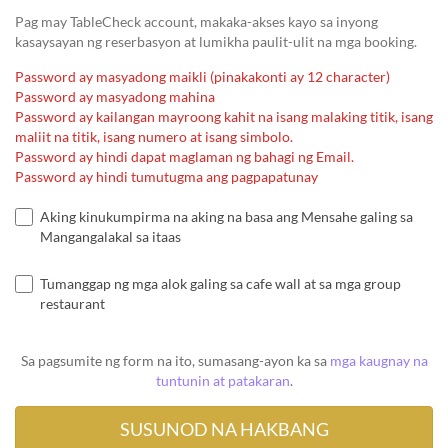
Pag may TableCheck account, makaka-akses kayo sa inyong
kasaysayan ng reserbasyon at lumikha paulit-ulit na mga booking.
Password ay masyadong maikli (pinakakonti ay 12 character)
Password ay masyadong mahina
Password ay kailangan mayroong kahit na isang malaking titik, isang
maliit na titik, isang numero at isang simbolo.
Password ay hindi dapat maglaman ng bahagi ng Email.
Password ay hindi tumutugma ang pagpapatunay
Aking kinukumpirma na aking na basa ang Mensahe galing sa
Mangangalakal sa itaas
Tumanggap ng mga alok galing sa cafe wall at sa mga group
restaurant
Sa pagsumite ng form na ito, sumasang-ayon ka sa
mga kaugnay na
tuntunin at patakaran
.