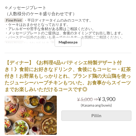
⚪︎メッセージプレート
（人数様分のケーキ盛り合わせです）
Fine Print
・平日ディナータイムのみのコースです。
・ケーキはおまかせとなっております。
・アレルギーや苦手な食材がある際はご相談ください。
・メッセージプレートのご提供は、食後のタイミングでお出し致します。
・バースデー以外のお祝いも承っております。お気軽にご相談ください。
Magbasa pa
Mga Araw
Lu, Ma, Mi, H, B
Pagkain
Hapunan
【ディナー】《お料理4品+パティシエ特製デザート付
き！》食前にお好きなドリンク、食後にもコーヒー・紅茶
付き！お野菜もしっかりとれ、ブランド鶏の大山鶏を使っ
たジューシーハーブチキンもついた、お食事からスイーツ
までお楽しみいただけるコースです◎
⇒
¥ 3,900
¥ 5,000
(Kasama ang buwis)
Piliin