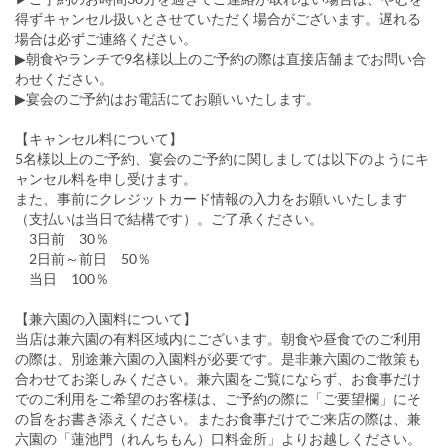
得ずキャンセル扱いとさせていただく場合がございます。遅れる
場合は必ずご連絡ください。
▶朝食やランチで9名様以上のご予約の際は直接店舗までお問い合
わせください。
▶宴会のご予約はお電話にてお願いいたします。
【キャンセル料について】
5名様以上のご予約、宴会のご予約に関しましては以下のようにキ
ャンセル料を申し受けます。
また、事前にクレジットカード情報の入力をお願いいたします
（支払いは当日で結構です）。ご了承ください。
3日前 30％
2日前～前日 50％
当日 100％
【兼六園の入園料について】
当店は兼六園の有料区域内にございます。朝食や昼食でのご利用
の際は、別途兼六園の入園料が必要です。是非兼六園のご散策も
合わせてお楽しみください。兼六園をご覧にならず、お食事だけ
でのご利用をご希望のお客様は、ご予約の際に「ご要望欄」にそ
の旨をお書き添えください。またお食事だけでご来店の際は、兼
六園の「蓮池門（れんちもん）口料金所」よりお越しください。