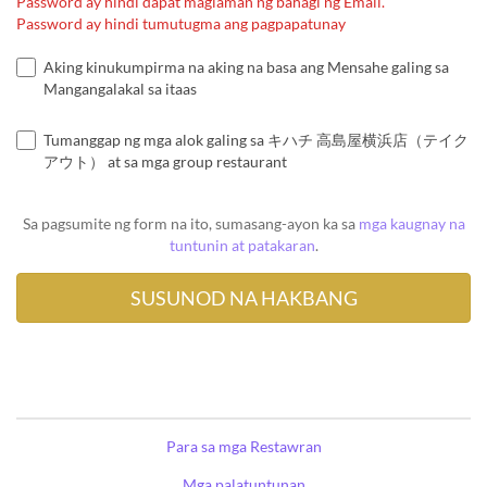
Password ay hindi dapat maglaman ng bahagi ng Email.
Password ay hindi tumutugma ang pagpapatunay
Aking kinukumpirma na aking na basa ang Mensahe galing sa
Mangangalakal sa itaas
Tumanggap ng mga alok galing sa キハチ 高島屋横浜店（テイク
アウト） at sa mga group restaurant
Sa pagsumite ng form na ito, sumasang-ayon ka sa
mga kaugnay na
tuntunin at patakaran
.
Para sa mga Restawran
Mga palatuntunan