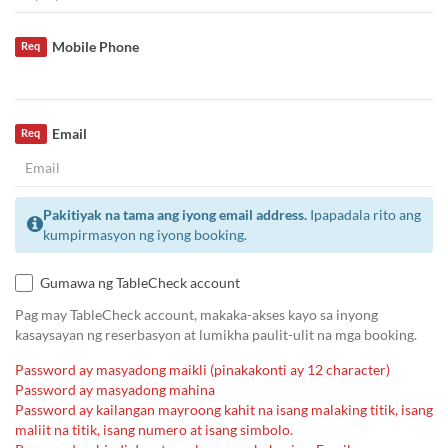
Mobile Phone
Req
Email
Req
Pakitiyak na tama ang iyong email address.
Ipapadala rito ang
kumpirmasyon ng iyong booking.
Gumawa ng TableCheck account
Pag may TableCheck account, makaka-akses kayo sa inyong
kasaysayan ng reserbasyon at lumikha paulit-ulit na mga booking.
Password ay masyadong maikli (pinakakonti ay 12 character)
Password ay masyadong mahina
Password ay kailangan mayroong kahit na isang malaking titik, isang
maliit na titik, isang numero at isang simbolo.