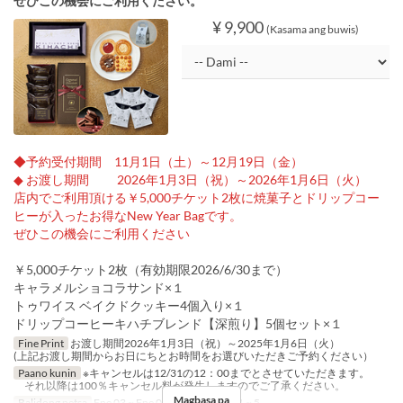
ぜひこの機会にご利用ください。
¥ 9,900
(Kasama ang buwis)
◆予約受付期間 11月1日（土）～12月19日（金）
◆ お渡し期間 2026年1月3日（祝）～2026年1月6日（火）
店内でご利用頂ける￥5,000チケット2枚に焼菓子とドリップコー
ヒーが入ったお得なNew Year Bagです。
ぜひこの機会にご利用ください
￥5,000チケット2枚（有効期限2026/6/30まで）
キャラメルショコラサンド×１
トゥワイス ベイクドクッキー4個入り×１
ドリップコーヒーキハチブレンド【深煎り】5個セット×１
Fine Print
お渡し期間2026年1月3日（祝）～2025年1月6日（火）
(上記お渡し期間からお日にちとお時間をお選びいただきご予約ください）
Paano kunin
※キャンセルは12/31の12：00までとさせていただきます。
それ以降は100％キャンセル料が発生しますのでご了承ください。
Magbasa pa
Balidong petsa
Ene 03 ~ Ene 06
Order Limit
1 ~ 5