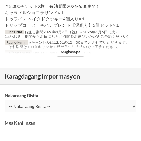
￥5,000チケット2枚（有効期限2026/6/30まで）
キャラメルショコラサンド×１
トゥワイス ベイクドクッキー4個入り×１
ドリップコーヒーキハチブレンド【深煎り】5個セット×１
Fine Print
お渡し期間2026年1月3日（祝）～2025年1月6日（火）
(上記お渡し期間からお日にちとお時間をお選びいただきご予約ください）
Paano kunin
※キャンセルは12/31の12：00までとさせていただきます。
それ以降は100％キャンセル料が発生しますのでご了承ください。
Magbasa pa
Balidong petsa
Ene 03 ~ Ene 06
Order Limit
1 ~ 5
Karagdagang impormasyon
Nakaraang Bisita
Mga Kahilingan