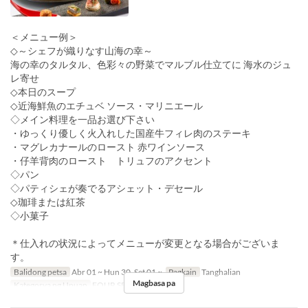
＜メニュー例＞
◇～シェフが織りなす山海の幸～
海の幸のタルタル、色彩々の野菜でマルブル仕立てに 海水のジュ
レ寄せ
◇本日のスープ
◇近海鮮魚のエチュベ ソース・マリニエール
◇メイン料理を一品お選び下さい
・ゆっくり優しく火入れした国産牛フィレ肉のステーキ
・マグレカナールのロースト 赤ワインソース
・仔羊背肉のロースト トリュフのアクセント
◇パン
◇パティシェが奏でるアシェット・デセール
◇珈琲または紅茶
◇小菓子
＊仕入れの状況によってメニューが変更となる場合がございま
す。
Balidong petsa
Abr 01 ~ Hun 30, Set 01 ~
Pagkain
Tanghalian
Magbasa pa
Kategorya ng Upuan
FOUR SEASON