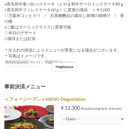
※黒毛和牛食べ比べステーキ（とやま和牛サーロインステーキ80ｇ
+黒毛和牛フィレステーキ60ｇ）に変更の場合 ＋￥5,000
◇万葉米コシヒカリ / 石黒種麴点の蔵出し味噌の味噌汁 / 香
の物
※ご飯はガーリックライスに変更可能
◇本日のデザート
◇珈琲または紅茶
＊仕入れの状況によりメニューが変更になる場合がございます。
＊写真はイメージです。
Balidong petsa
Abr 01 ~
Pagkain
Hapunan
Magbasa pa
Kategorya ng Upuan
Teppan SAKURA
事前決済メニュー
＜フォーシーズン＞MENU Dégustation
¥ 12,300
(Kasama ang serb. at buwis)