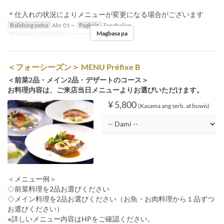
＊仕入れの状況によりメニューが変更になる場合がございます
Balidong petsa
Abr 01 ~
Pagkain
Tanghalian
Magbasa pa
Kategorya ng Upuan
FOUR SEASON
＜フォーシーズン＞ MENU Préfixe B
＜前菜2品・メイン2品・デザートのコース＞
お料理内容は、ご来店当日メニューよりお選びいただけます。
¥ 5,800
(Kasama ang serb. at buwis)
＜メニュー例＞
◇前菜料理を2品お選びください
◇メイン料理を2品お選びください（お魚・お肉料理から１品ずつ
お選びください）
※詳しいメニュー内容はHPをご確認ください。