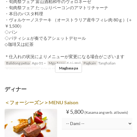
・旬肉祭フェア 富山酒粕和牛のヴォロネーゼ
・旬肉祭フェア たっぷりベーコンのアマトリチャーナ
・本日のパスタ料理
・ヴォルケーノステーキ （オーストラリア産牛フィレ肉 80ｇ）(＋
￥1,500）
◇パン
◇パティシェが奏でるアシェットデセール
◇珈琲又は紅茶
＊仕入れの状況によりメニューが変更になる場合がございます
Balidong petsa
Ago 01 ~
Mga Araw
S, Li, Hol
Pagkain
Tanghalian
Magbasa pa
Kategorya ng Upuan
FOUR SEASON
ディナー
＜フォーシーズン＞MENU Saison
¥ 5,800
(Kasama ang serb. at buwis)