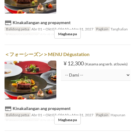
Kinakailangan ang prepayment
Balidong petsa
Abr 01 ~ Okt 07, Okt 10 ~ Mar 31, 2027
Pagkain
Tanghalian
Magbasa pa
Kategorya ng Upuan
FOUR SEASON
＜フォーシーズン＞MENU Dégustation
¥ 12,300
(Kasama ang serb. at buwis)
Kinakailangan ang prepayment
Balidong petsa
Abr 01 ~ Okt 07, Okt 10 ~ Mar 31, 2027
Pagkain
Hapunan
Magbasa pa
Kategorya ng Upuan
FOUR SEASON