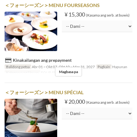
＜フォーシーズン＞MENU FOURSEASONS
¥ 15,300
(Kasama ang serb. at buwis)
Kinakailangan ang prepayment
Balidong petsa
Abr 01 ~ Okt 07, Okt 10 ~ Mar 31, 2027
Pagkain
Hapunan
Magbasa pa
Kategorya ng Upuan
FOUR SEASON
＜フォーシーズン＞MENU SPÉCIAL
¥ 20,000
(Kasama ang serb. at buwis)