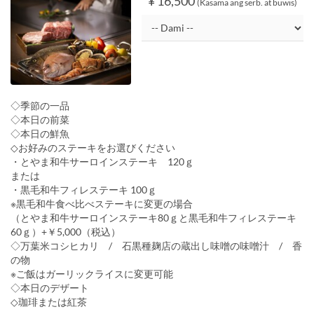
¥ 16,500
(Kasama ang serb. at buwis)
◇季節の一品
◇本日の前菜
◇本日の鮮魚
◇お好みのステーキをお選びください
・とやま和牛サーロインステーキ 120ｇ
または
・黒毛和牛フィレステーキ 100ｇ
※黒毛和牛食べ比べステーキに変更の場合
（とやま和牛サーロインステーキ80ｇと黒毛和牛フィレステーキ
60ｇ）+￥5,000（税込）
◇万葉米コシヒカリ / 石黒種麹店の蔵出し味噌の味噌汁 / 香
の物
※ご飯はガーリックライスに変更可能
◇本日のデザート
◇珈琲または紅茶