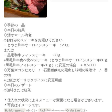
◇季節の一品
◇本日の前菜
◇活オマール海老
◇お好みのステーキをお選びください
・とやま和牛サーロインステーキ 120ｇ
または
・黒毛和牛フィレステーキ 80ｇ
※黒毛和牛食べ比べステーキ（とやま和牛サーロインステーキ80ｇ
+黒毛和牛フィレステーキ60ｇ）に変更の場合 ＋￥5,000
◇万葉米コシヒカリ / 石黒種麴点の蔵出し味噌の味噌汁 / 香
の物
※ご飯はガーリックライスに変更可能
◇本日のデザート
◇珈琲または紅茶
＊仕入れの状況によりメニューが変更になる場合がございます。
＊写真はイメージです。
Balidong petsa
Abr 01 ~
Pagkain
Hapunan
Order Limit
2 ~