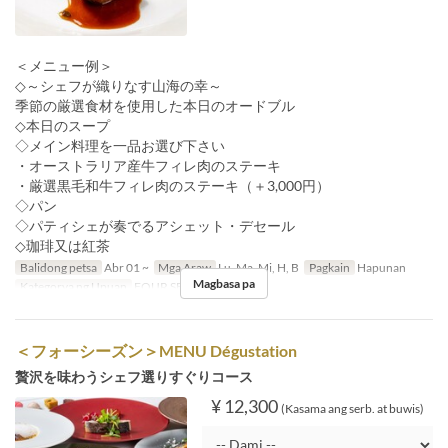
＜メニュー例＞
◇～シェフが織りなす山海の幸～
季節の厳選食材を使用した本日のオードブル
◇本日のスープ
◇メイン料理を一品お選び下さい
・オーストラリア産牛フィレ肉のステーキ
・厳選黒毛和牛フィレ肉のステーキ（＋3,000円）
◇パン
◇パティシェが奏でるアシェット・デセール
◇珈琲又は紅茶
Balidong petsa
Abr 01 ~
Mga Araw
Lu, Ma, Mi, H, B
Pagkain
Hapunan
Magbasa pa
Kategorya ng Upuan
FOUR SEASON
＜フォーシーズン＞MENU Dégustation
贅沢を味わうシェフ選りすぐりコース
¥ 12,300
(Kasama ang serb. at buwis)