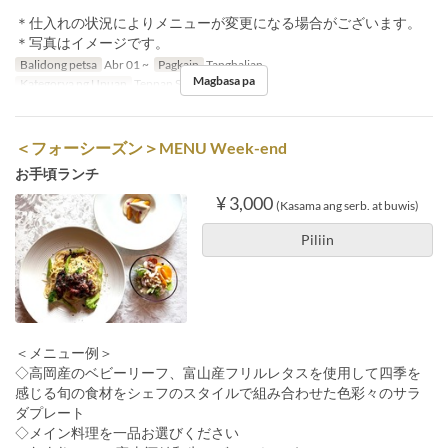
＊仕入れの状況によりメニューが変更になる場合がございます。
＊写真はイメージです。
Balidong petsa
Abr 01 ~
Pagkain
Tanghalian
Magbasa pa
Kategorya ng Upuan
Teppan SAKURA
＜フォーシーズン＞MENU Week-end
お手頃ランチ
¥ 3,000
(Kasama ang serb. at buwis)
Piliin
＜メニュー例＞
◇高岡産のベビーリーフ、富山産フリルレタスを使用して四季を
感じる旬の食材をシェフのスタイルで組み合わせた色彩々のサラ
ダプレート
◇メイン料理を一品お選びください