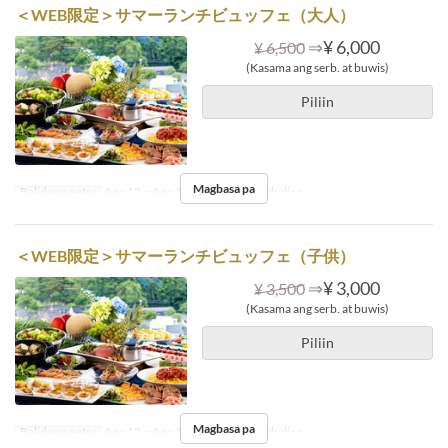
＜WEB限定＞サマーランチビュッフェ（大人）
⇒
¥ 6,000
¥ 6,500
(Kasama ang serb. at buwis)
Piliin
Magbasa pa
Balidong petsa
Ago 12 ~ Ago 15
Pagkain
Tanghalian
＜WEB限定＞サマーランチビュッフェ（子供）
⇒
¥ 3,000
¥ 3,500
(Kasama ang serb. at buwis)
Piliin
Magbasa pa
Balidong petsa
Ago 12 ~ Ago 15
Pagkain
Tanghalian