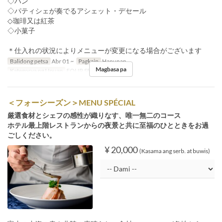
◇パン
◇パティシェが奏でるアシェット・デセール
◇珈琲又は紅茶
◇小菓子
＊仕入れの状況によりメニューが変更になる場合がございます
Balidong petsa
Abr 01 ~
Pagkain
Hapunan
Magbasa pa
Kategorya ng Upuan
FOUR SEASON
＜フォーシーズン＞MENU SPÉCIAL
厳選食材とシェフの感性が織りなす、唯一無二のコース
ホテル最上階レストランからの夜景と共に至福のひとときをお過
ごしください。
¥ 20,000
(Kasama ang serb. at buwis)