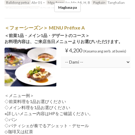
Balidong petsa
Abr 01 ~
Mga Araw
Lu, Ma, Mi, H, B
Pagkain
Tanghalian
Magbasa pa
Kategorya ng Upuan
FOUR SEASON
＜フォーシーズン＞ MENU Préfixe A
＜前菜1品・メイン1品・デザートのコース＞
お料理内容は、ご来店当日メニューよりお選びいただけます。
¥ 4,200
(Kasama ang serb. at buwis)
＜メニュー例＞
◇前菜料理を1品お選びください
◇メイン料理を1品お選びください
※詳しいメニュー内容はHPをご確認ください。
◇パン
◇パティシェが奏でるアシェット・デセール
◇珈琲又は紅茶