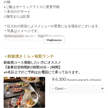
の物
※ご飯はガーリックライスに変更可能
◇本日のデザート
◇珈琲または紅茶
＊仕入れの状況によりメニューが変更になる場合がございます。
＊写真はイメージです。
Balidong petsa
Abr 01 ~
Pagkain
Tanghalian
Magbasa pa
Kategorya ng Upuan
Teppan SAKURA
＜鉄板焼さくら＞味彩ランチ
鉄板焼コース堪能したい方にオススメ
【食事目安時間約1時間30分～2時間】
※6名以上でのご予約はお電話にて承っております。
¥ 6,300
(Kasama ang serb. at buwis)