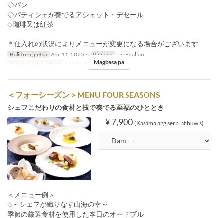
◇パン
◇パティシェが奏でるアシェット・デセール
◇珈琲又は紅茶
＊仕入れの状況によりメニューが変更になる場合がございます
Balidong petsa
Abr 11, 2025 ~
Pagkain
Tanghalian
Magbasa pa
Kategorya ng Upuan
FOUR SEASON
＜フォーシーズン＞MENU FOUR SEASONS
シェフこだわりの食材と技で奏でる至福のひととき
¥ 7,900
(Kasama ang serb. at buwis)
＜メニュー例＞
◇～シェフが織りなす山海の幸～
季節の厳選食材を使用した本日のオードブル