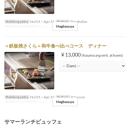
Balidong petsa
Hul 01 ~ Ago 31
Pagkain
Tanghalian
Magbasa pa
Kategorya ng Upuan
Teppan SAKURA
＜鉄板焼さくら＞和牛食べ比べコース ディナー
¥ 13,000
(Kasama ang serb. at buwis)
Balidong petsa
Hul 01 ~ Ago 31
Pagkain
Hapunan
Magbasa pa
Kategorya ng Upuan
Teppan SAKURA
サマーランチビュッフェ