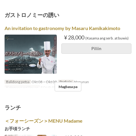
ガストロノミーの誘い
An invitation to gastronomy by Masaru Kamikakimoto
¥ 28,000
(Kasama ang serb. at buwis)
Piliin
Balidong petsa
Okt 08 ~ Okt 09
Pagkain
Hapunan
Magbasa pa
Kategorya ng Upuan
FOUR SEASON
ランチ
＜フォーシーズン＞MENU Madame
お手頃ランチ