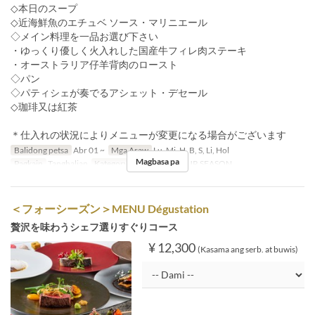
◇本日のスープ
◇近海鮮魚のエチュベ ソース・マリニエール
◇メイン料理を一品お選び下さい
・ゆっくり優しく火入れした国産牛フィレ肉ステーキ
・オーストラリア仔羊背肉のロースト
◇パン
◇パティシェが奏でるアシェット・デセール
◇珈琲又は紅茶
＊仕入れの状況によりメニューが変更になる場合がございます
Balidong petsa
Abr 01 ~
Mga Araw
Lu, Mi, H, B, S, Li, Hol
Magbasa pa
Pagkain
Tanghalian
Kategorya ng Upuan
FOUR SEASON
＜フォーシーズン＞MENU Dégustation
贅沢を味わうシェフ選りすぐりコース
¥ 12,300
(Kasama ang serb. at buwis)