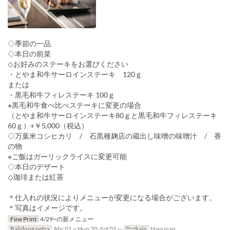
◇季節の一品
◇本日の前菜
◇お好みのステーキをお選びください
・とやま和牛サーロインステーキ 120ｇ
または
・黒毛和牛フィレステーキ 100ｇ
※黒毛和牛食べ比べステーキに変更の場合
（とやま和牛サーロインステーキ80ｇと黒毛和牛フィレステーキ
60ｇ）+￥5,000（税込）
◇万葉米コシヒカリ / 石黒種麹店の蔵出し味噌の味噌汁 / 香
の物
※ご飯はガーリックライスに変更可能
◇本日のデザート
◇珈琲または紅茶
＊仕入れの状況によりメニューが変更になる場合がございます。
＊写真はイメージです。
Fine Print
4/29~の新メニュー
Balidong petsa
Abr 01 ~ Hun 30, Set 01 ~
Pagkain
Hapunan