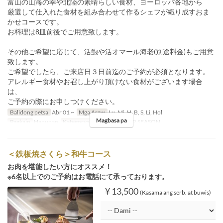
富山の山海の幸や北陸の素晴らしい食材、ヨーロッパ各地から
厳選して仕入れた食材を組み合わせて作るシェフが織り成すおま
かせコースです。
お料理は8皿前後でご用意致します。
その他ご希望に応じて、活鮑や活オマール海老(別途料金)もご用意
致します。
ご希望でしたら、ご来店日３日前迄のご予約が必須となります。
アレルギー食材やお召し上がり頂けない食材がございます場合
は、
ご予約の際にお申しつけください。
Balidong petsa
Abr 01 ~
Mga Araw
Lu, Mi, H, B, S, Li, Hol
Magbasa pa
Pagkain
Hapunan
Kategorya ng Upuan
FOUR SEASON
＜鉄板焼さくら＞和牛コース
お肉を堪能したい方にオススメ！
※6名以上でのご予約はお電話にて承っております。
¥ 13,500
(Kasama ang serb. at buwis)