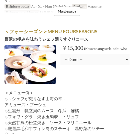
Balidong petsa
Abr 01 ~ Hun 30, Set 01 ~
Pagkain
Hapunan
Magbasa pa
Kategorya ng Upuan
FOUR SEASON
＜フォーシーズン＞MENU FOURSEASONS
贅沢の極みを味わうシェフ選りすぐりコース
¥ 15,300
(Kasama ang serb. at buwis)
＜メニュー例＞
◇～シェフが織りなす山海の幸～
アミューズ・ブーシュ
◇生雲丹 帆立貝のムース 冬瓜 酢橘
◇フォワ・グラ 焼き玉蜀黍 トリュフ
◇天然甘鯛の松笠焼き ソース・マリニエール
◇厳選黒毛和牛フィレ肉のステーキ 温野菜のソテー