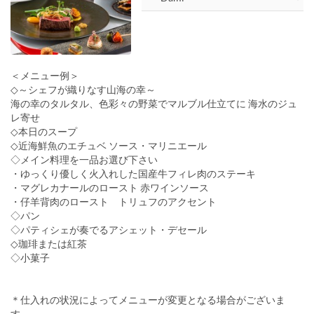
＜メニュー例＞
◇～シェフが織りなす山海の幸～
海の幸のタルタル、色彩々の野菜でマルブル仕立てに 海水のジュ
レ寄せ
◇本日のスープ
◇近海鮮魚のエチュベ ソース・マリニエール
◇メイン料理を一品お選び下さい
・ゆっくり優しく火入れした国産牛フィレ肉のステーキ
・マグレカナールのロースト 赤ワインソース
・仔羊背肉のロースト トリュフのアクセント
◇パン
◇パティシェが奏でるアシェット・デセール
◇珈琲または紅茶
◇小菓子
＊仕入れの状況によってメニューが変更となる場合がございま
す。