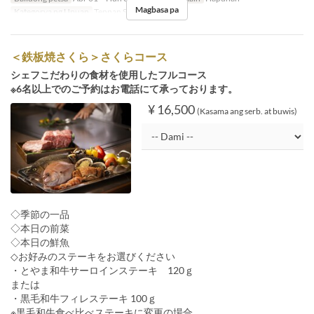
Magbasa pa
Kategorya ng Upuan
Teppan SAKURA
＜鉄板焼さくら＞さくらコース
シェフこだわりの食材を使用したフルコース
※6名以上でのご予約はお電話にて承っております。
¥ 16,500
(Kasama ang serb. at buwis)
◇季節の一品
◇本日の前菜
◇本日の鮮魚
◇お好みのステーキをお選びください
・とやま和牛サーロインステーキ 120ｇ
または
・黒毛和牛フィレステーキ 100ｇ
※黒毛和牛食べ比べステーキに変更の場合