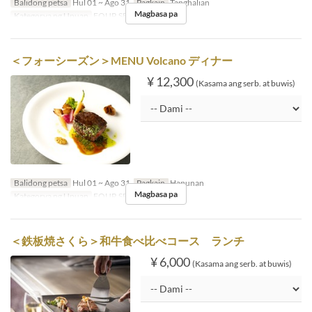
Balidong petsa
Hul 01 ~ Ago 31
Pagkain
Tanghalian
Magbasa pa
Kategorya ng Upuan
FOUR SEASON
＜フォーシーズン＞MENU Volcano ディナー
¥ 12,300
(Kasama ang serb. at buwis)
Balidong petsa
Hul 01 ~ Ago 31
Pagkain
Hapunan
Magbasa pa
Kategorya ng Upuan
FOUR SEASON
＜鉄板焼さくら＞和牛食べ比べコース ランチ
¥ 6,000
(Kasama ang serb. at buwis)