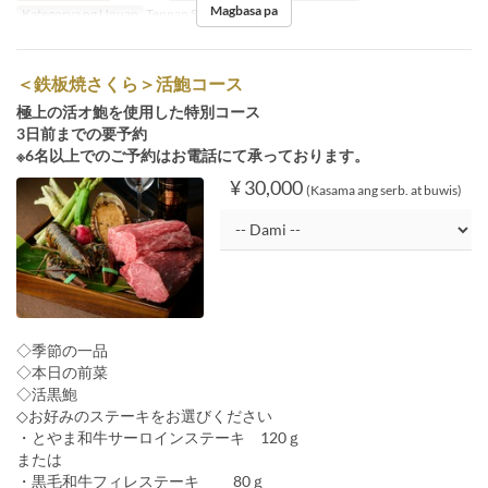
Magbasa pa
Kategorya ng Upuan
Teppan SAKURA
＜鉄板焼さくら＞活鮑コース
極上の活オ鮑を使用した特別コース
3日前までの要予約
※6名以上でのご予約はお電話にて承っております。
¥ 30,000
(Kasama ang serb. at buwis)
◇季節の一品
◇本日の前菜
◇活黒鮑
◇お好みのステーキをお選びください
・とやま和牛サーロインステーキ 120ｇ
または
・黒毛和牛フィレステーキ 80ｇ