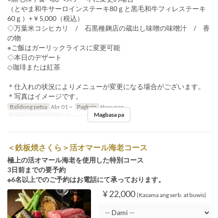
（とやま和牛サーロインステーキ80ｇと黒毛和牛フィレステーキ
60ｇ）+￥5,000（税込）
◇万葉米コシヒカリ / 石黒種麹店の蔵出し味噌の味噌汁 / 香
の物
※ご飯はガーリックライスに変更可能
◇本日のデザート
◇珈琲または紅茶
＊仕入れの状況によりメニューが変更になる場合がございます。
＊写真はイメージです。
Balidong petsa
Abr 01 ~
Pagkain
Hapunan
Magbasa pa
Kategorya ng Upuan
Teppan SAKURA
＜鉄板焼さくら＞活オマール海老コース
極上の活オマール海老を使用した特別コース
3日前までの要予約
※6名以上でのご予約はお電話にて承っております。
¥ 22,000
(Kasama ang serb. at buwis)