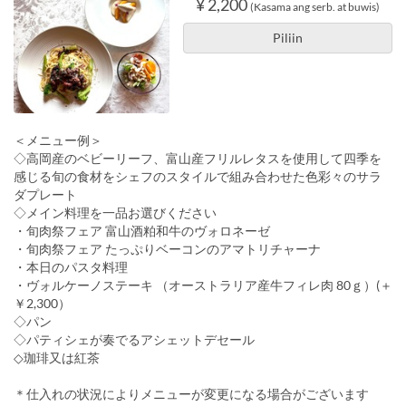
¥ 2,200
(Kasama ang serb. at buwis)
Piliin
＜メニュー例＞
◇高岡産のベビーリーフ、富山産フリルレタスを使用して四季を
感じる旬の食材をシェフのスタイルで組み合わせた色彩々のサラ
ダプレート
◇メイン料理を一品お選びください
・旬肉祭フェア 富山酒粕和牛のヴォロネーゼ
・旬肉祭フェア たっぷりベーコンのアマトリチャーナ
・本日のパスタ料理
・ヴォルケーノステーキ （オーストラリア産牛フィレ肉 80ｇ）(＋
￥2,300）
◇パン
◇パティシェが奏でるアシェットデセール
◇珈琲又は紅茶
＊仕入れの状況によりメニューが変更になる場合がございます