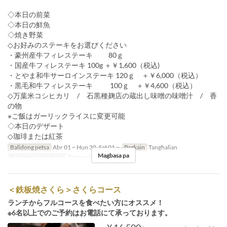
◇本日の前菜
◇本日の鮮魚
◇焼き野菜
◇お好みのステーキをお選びください
・豪州産牛フィレステーキ 80ｇ
・国産牛フィレステーキ 100g ＋￥1,600（税込)
・とやま和牛サーロインステーキ 120ｇ ＋￥6,000（税込）
・黒毛和牛フィレステーキ 100ｇ ＋￥4,600（税込）
◇万葉米コシヒカリ / 石黒種麹店の蔵出し味噌の味噌汁 / 香
の物
※ご飯はガーリックライスに変更可能
◇本日のデザート
◇珈琲または紅茶
Balidong petsa
Abr 01 ~ Hun 30, Set 01 ~
Pagkain
Tanghalian
Magbasa pa
Kategorya ng Upuan
Teppan SAKURA
＜鉄板焼さくら＞さくらコース
ランチからフルコースを食べたい方にオススメ！
※6名以上でのご予約はお電話にて承っております。