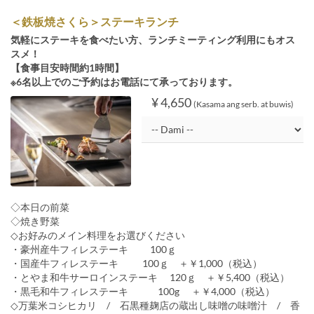
＜鉄板焼さくら＞ステーキランチ
気軽にステーキを食べたい方、ランチミーティング利用にもオス
スメ！
【食事目安時間約1時間】
※6名以上でのご予約はお電話にて承っております。
¥ 4,650
(Kasama ang serb. at buwis)
◇本日の前菜
◇焼き野菜
◇お好みのメイン料理をお選びください
・豪州産牛フィレステーキ 100ｇ
・国産牛フィレステーキ 100ｇ ＋￥1,000（税込）
・とやま和牛サーロインステーキ 120ｇ ＋￥5,400（税込）
・黒毛和牛フィレステーキ 100g ＋￥4,000（税込）
◇万葉米コシヒカリ / 石黒種麹店の蔵出し味噌の味噌汁 / 香