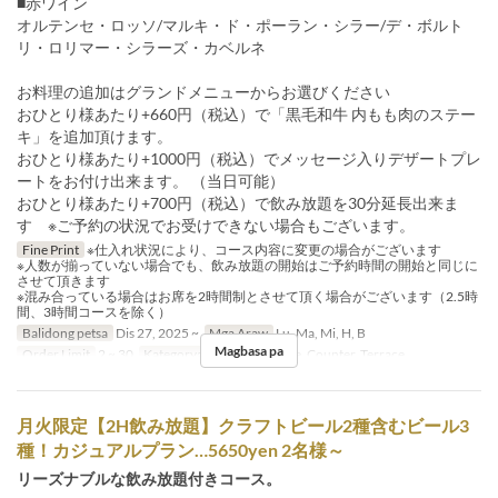
■赤ワイン
オルテンセ・ロッソ/マルキ・ド・ポーラン・シラー/デ・ボルト
リ・ロリマー・シラーズ・カベルネ
お料理の追加はグランドメニューからお選びください
おひとり様あたり+660円（税込）で「黒毛和牛 内もも肉のステー
キ」を追加頂けます。
おひとり様あたり+1000円（税込）でメッセージ入りデザートプレ
ートをお付け出来ます。 （当日可能）
おひとり様あたり+700円（税込）で飲み放題を30分延長出来ま
す ※ご予約の状況でお受けできない場合もございます。
Fine Print
※仕入れ状況により、コース内容に変更の場合がございます
※人数が揃っていない場合でも、飲み放題の開始はご予約時間の開始と同じに
させて頂きます
※混み合っている場合はお席を2時間制とさせて頂く場合がございます（2.5時
間、3時間コースを除く）
Balidong petsa
Dis 27, 2025 ~
Mga Araw
Lu, Ma, Mi, H, B
Magbasa pa
Order Limit
2 ~ 30
Kategorya ng Upuan
Table, Counter, Terrace
月火限定【2H飲み放題】クラフトビール2種含むビール3
種！カジュアルプラン…5650yen 2名様～
リーズナブルな飲み放題付きコース。