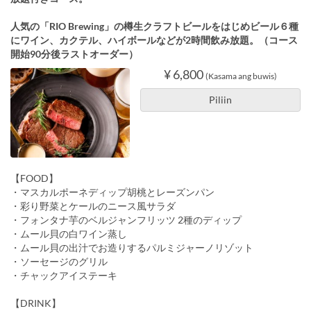
人気の「RIO Brewing」の樽生クラフトビールをはじめビール６種
にワイン、カクテル、ハイボールなどが2時間飲み放題。（コース
開始90分後ラストオーダー）
¥ 6,800
(Kasama ang buwis)
Piliin
【FOOD】
・マスカルポーネディップ胡桃とレーズンパン
・彩り野菜とケールのニース風サラダ
・フォンタナ芋のベルジャンフリッツ 2種のディップ
・ムール貝の白ワイン蒸し
・ムール貝の出汁でお造りするパルミジャーノリゾット
・ソーセージのグリル
・チャックアイステーキ
【DRINK】