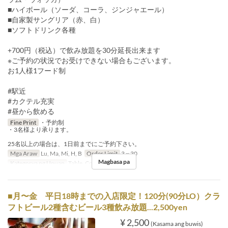
■ハイボール（ソーダ、コーラ、ジンジャエール）
■自家製サングリア（赤、白）
■ソフトドリンク各種
+700円（税込）で飲み放題を30分延長出来ます
※ご予約の状況でお受けできない場合もございます。
お1人様1フード制
#駅近
#カクテル充実
#昼から飲める
Fine Print
・予約制
・3名様より承ります。
25名以上の場合は、1日前までにご予約下さい。
Mga Araw
Lu, Ma, Mi, H, B
Order Limit
3 ~ 30
Magbasa pa
Kategorya ng Upuan
Table, Counter, Terrace
■月〜金 平日18時までの入店限定！120分(90分LO）クラ
フトビール2種含むビール3種飲み放題...2,500yen
¥ 2,500
(Kasama ang buwis)