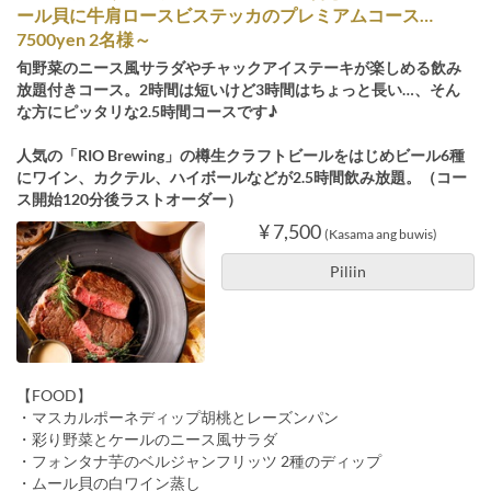
ール貝に牛肩ロースビステッカのプレミアムコース…
7500yen 2名様～
旬野菜のニース風サラダやチャックアイステーキが楽しめる飲み
放題付きコース。2時間は短いけど3時間はちょっと長い…、そん
な方にピッタリな2.5時間コースです♪
人気の「RIO Brewing」の樽生クラフトビールをはじめビール6種
にワイン、カクテル、ハイボールなどが2.5時間飲み放題。（コー
ス開始120分後ラストオーダー）
¥ 7,500
(Kasama ang buwis)
Piliin
【FOOD】
・マスカルポーネディップ胡桃とレーズンパン
・彩り野菜とケールのニース風サラダ
・フォンタナ芋のベルジャンフリッツ 2種のディップ
・ムール貝の白ワイン蒸し