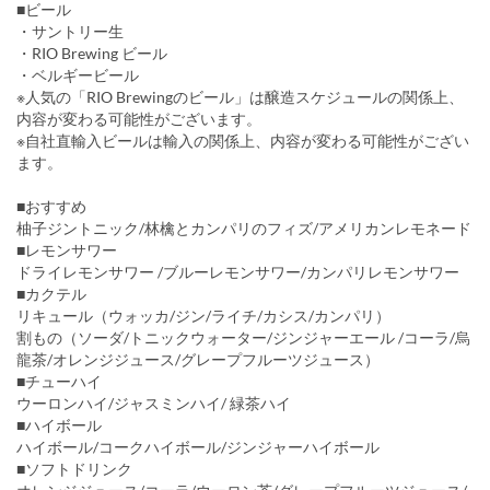
■ビール
・サントリー生
・RIO Brewing ビール
・ベルギービール
※人気の「RIO Brewingのビール」は醸造スケジュールの関係上、
内容が変わる可能性がございます。
※自社直輸入ビールは輸入の関係上、内容が変わる可能性がござい
ます。
■おすすめ
柚子ジントニック/林檎とカンパリのフィズ/アメリカンレモネード
■レモンサワー
ドライレモンサワー /ブルーレモンサワー/カンパリレモンサワー
■カクテル
リキュール（ウォッカ/ジン/ライチ/カシス/カンパリ）
割もの（ソーダ/トニックウォーター/ジンジャーエール /コーラ/烏
龍茶/オレンジジュース/グレープフルーツジュース）
■チューハイ
ウーロンハイ/ジャスミンハイ/ 緑茶ハイ
■ハイボール
ハイボール/コークハイボール/ジンジャーハイボール
■ソフトドリンク