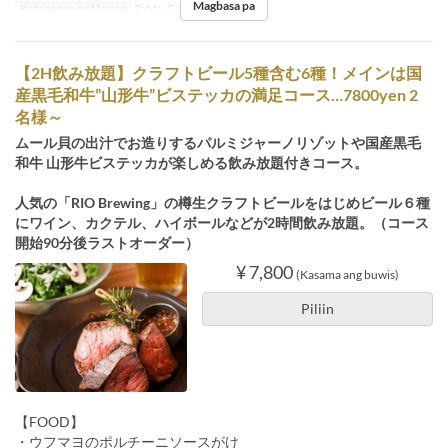
Magbasa pa
Kategorya ng Upuan
Table, Counter
【2H飲み放題】クラフトビール5種含む6種！メインは国
産黒毛和牛”山形牛”ビステッカの満足コース…7800yen 2
名様～
ムール貝の出汁でお造りするパルミジャーノリゾットや国産黒毛
和牛 山形牛ビステッカが楽しめる飲み放題付きコース。
人気の「RIO Brewing」の樽生クラフトビールをはじめビール６種
にワイン、カクテル、ハイボールなどが2時間飲み放題。（コース
開始90分後ラストオーダー）
¥ 7,800
(Kasama ang buwis)
Piliin
【FOOD】
・ウフマヨのポルチーニソースがけ