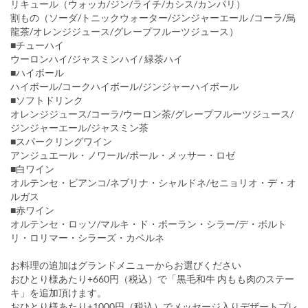
リキュール（ウォッカ/ジン/ライチ/カシス/カンパリ）
割もの（ソーダ/トニックウォーター/ジンジャーエール /コーラ/烏
龍茶/オレンジジュース/グレープフルーツジュース）
■チューハイ
ウーロンハイ/ジャスミンハイ/ 緑茶ハイ
■ハイボール
ハイボール/コークハイボール/ジンジャーハイボール
■ソフトドリンク
オレンジジュース/コーラ/ウーロン茶/グレープフルーツジュース/
ジンジャーエール/ジャスミン茶
■スパークリングワイン
アンジュエール・ノワール/ポール・メッサー・ロゼ
■白ワイン
オルテンセ・ビアンコ/ネブリナ・シャルドネ/セニョリオ・デ・オ
ルガス
■赤ワイン
オルテンセ・ロッソ/マルキ・ド・ポーラン・シラー/デ・ボルト
リ・ロリマー・シラーズ・カベルネ
お料理の追加はグランドメニューからお選びください
おひとり様あたり+660円（税込）で「黒毛和牛 内もも肉のステー
キ」を追加頂けます。
おひとり様あたり+1000円（税込）でメッセージ入りデザートプレ