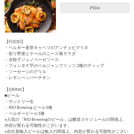
Piliin
【FOOD】
・ベルギー産芽キャベツのアンチョビマリネ
・彩り野菜とケールのニース風サラダ
・水餃子ジェノベーゼソース
・フォンタナ芋のベルジャンフリッツ 2種のディップ
・ソーセージのグリル
・レモンペッパーチキン
【DRINK】
■ビール
・サントリー生
・RIO Brewing ビール1種
・ベルギービール1種
※人気の「RIO Brewingのビール」は醸造スケジュールの関係上、
内容が変わる可能性がございます。
※自社直輸入ビールは輸入の関係上、内容が変わる可能性がござい