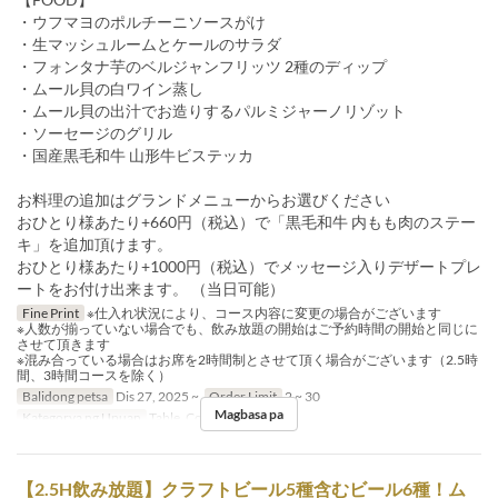
・ウフマヨのポルチーニソースがけ
・生マッシュルームとケールのサラダ
・フォンタナ芋のベルジャンフリッツ 2種のディップ
・ムール貝の白ワイン蒸し
・ムール貝の出汁でお造りするパルミジャーノリゾット
・ソーセージのグリル
・国産黒毛和牛 山形牛ビステッカ
お料理の追加はグランドメニューからお選びください
おひとり様あたり+660円（税込）で「黒毛和牛 内もも肉のステー
キ」を追加頂けます。
おひとり様あたり+1000円（税込）でメッセージ入りデザートプレ
ートをお付け出来ます。 （当日可能）
Fine Print
※仕入れ状況により、コース内容に変更の場合がございます
※人数が揃っていない場合でも、飲み放題の開始はご予約時間の開始と同じに
させて頂きます
※混み合っている場合はお席を2時間制とさせて頂く場合がございます（2.5時
間、3時間コースを除く）
Balidong petsa
Dis 27, 2025 ~
Order Limit
2 ~ 30
Magbasa pa
Kategorya ng Upuan
Table, Counter, Terrace
【2.5H飲み放題】クラフトビール5種含むビール6種！ム