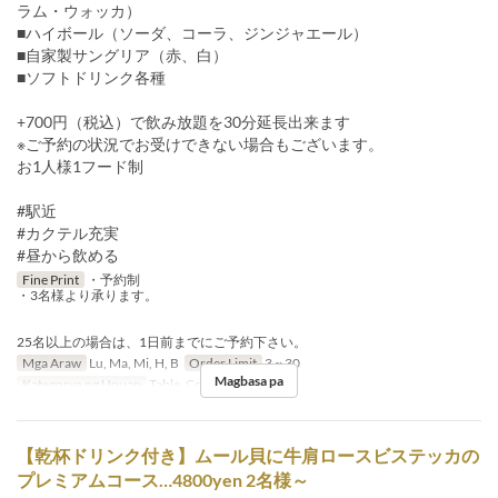
ラム・ウォッカ）
■ハイボール（ソーダ、コーラ、ジンジャエール）
■自家製サングリア（赤、白）
■ソフトドリンク各種
+700円（税込）で飲み放題を30分延長出来ます
※ご予約の状況でお受けできない場合もございます。
お1人様1フード制
#駅近
#カクテル充実
#昼から飲める
Fine Print
・予約制
・3名様より承ります。
25名以上の場合は、1日前までにご予約下さい。
Mga Araw
Lu, Ma, Mi, H, B
Order Limit
3 ~ 30
Magbasa pa
Kategorya ng Upuan
Table, Counter, Terrace
【乾杯ドリンク付き】ムール貝に牛肩ロースビステッカの
プレミアムコース…4800yen 2名様～