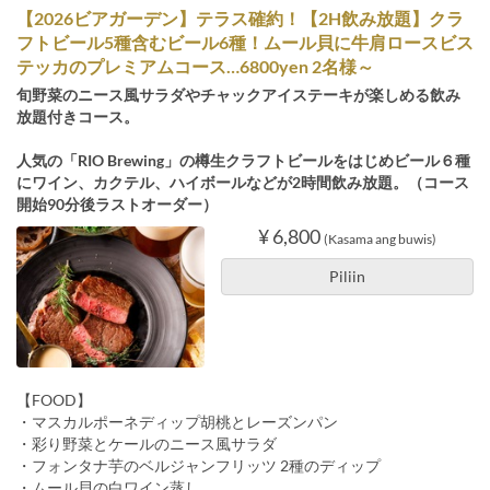
【2026ビアガーデン】テラス確約！【2H飲み放題】クラ
フトビール5種含むビール6種！ムール貝に牛肩ロースビス
テッカのプレミアムコース…6800yen 2名様～
旬野菜のニース風サラダやチャックアイステーキが楽しめる飲み
放題付きコース。
人気の「RIO Brewing」の樽生クラフトビールをはじめビール６種
にワイン、カクテル、ハイボールなどが2時間飲み放題。（コース
開始90分後ラストオーダー）
¥ 6,800
(Kasama ang buwis)
Piliin
【FOOD】
・マスカルポーネディップ胡桃とレーズンパン
・彩り野菜とケールのニース風サラダ
・フォンタナ芋のベルジャンフリッツ 2種のディップ
・ムール貝の白ワイン蒸し