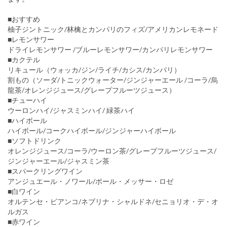
■おすすめ
柚子ジントニック/林檎とカンパリのフィズ/アメリカンレモネード
■レモンサワー
ドライレモンサワー /ブルーレモンサワー/カンパリレモンサワー
■カクテル
リキュール（ウォッカ/ジン/ライチ/カシス/カンパリ）
割もの（ソーダ/トニックウォーター/ジンジャーエール /コーラ/烏
龍茶/オレンジジュース/グレープフルーツジュース）
■チューハイ
ウーロンハイ/ジャスミンハイ/ 緑茶ハイ
■ハイボール
ハイボール/コークハイボール/ジンジャーハイボール
■ソフトドリンク
オレンジジュース/コーラ/ウーロン茶/グレープフルーツジュース/
ジンジャーエール/ジャスミン茶
■スパークリングワイン
アンジュエール・ノワール/ポール・メッサー・ロゼ
■白ワイン
オルテンセ・ビアンコ/ネブリナ・シャルドネ/セニョリオ・デ・オ
ルガス
■赤ワイン