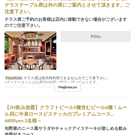
テラステーブル席は外の席にご案内とさせて頂きます。ご
注意下さい。
テラス席ご予約のお客様は店内に移動できない場合がございます
のでご注意下さい。
Piliin
Fine Print
テラス席は雨天時利用できませんのでご了承下さい。
※ディナータイムはお席代400円（税込）頂いております。
Magbasa pa
Order Limit
1 ~ 40
Kategorya ng Upuan
Table, Counter, Terrace
【2H飲み放題】クラフトビール5種含むビール6種！ムー
ル貝に牛肩ロースビステッカのプレミアムコース…
6800yen 2名様～
旬野菜のニース風サラダやチャックアイステーキが楽しめる飲み
放題付きコース。