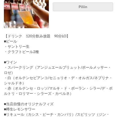
Piliin
【ドリンク 120分飲み放題 90分LO】
■ビール
・サントリー生
・クラフトビール2種
■ワイン
・スパークリング（アンジュエールブリュット/ポールメッサー・
ロゼ）
・白（オルテンセビアンコ/セニョリオ・デ・オルガス/ネブリナ・
シャルドネ）
・赤（オルテンセ・ロッソ/マルキ・ド・ボーラン・シラー/デ・ボ
ルトリ・ロリマー・シラーズ・カベルネ）
■当店自慢のオリジナルフィズ
■樽生レモンサワー
■リキュール（カシス・ピーチ・カンパリ）/スピリッツ（ジン・