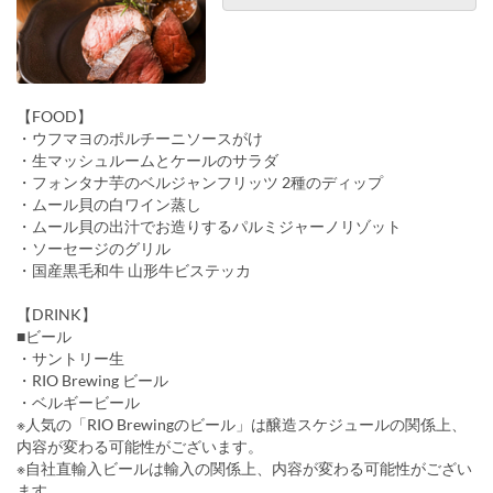
【FOOD】
・ウフマヨのポルチーニソースがけ
・生マッシュルームとケールのサラダ
・フォンタナ芋のベルジャンフリッツ 2種のディップ
・ムール貝の白ワイン蒸し
・ムール貝の出汁でお造りするパルミジャーノリゾット
・ソーセージのグリル
・国産黒毛和牛 山形牛ビステッカ
【DRINK】
■ビール
・サントリー生
・RIO Brewing ビール
・ベルギービール
※人気の「RIO Brewingのビール」は醸造スケジュールの関係上、
内容が変わる可能性がございます。
※自社直輸入ビールは輸入の関係上、内容が変わる可能性がござい
ます。