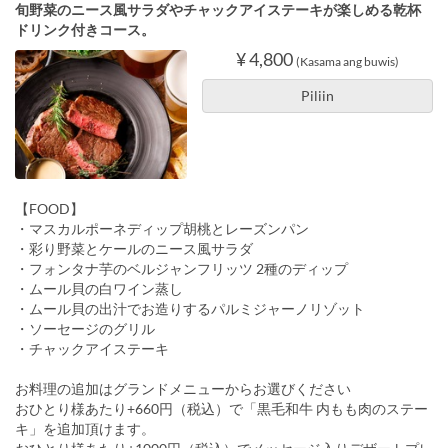
旬野菜のニース風サラダやチャックアイステーキが楽しめる乾杯
ドリンク付きコース。
¥ 4,800
(Kasama ang buwis)
Piliin
【FOOD】
・マスカルポーネディップ胡桃とレーズンパン
・彩り野菜とケールのニース風サラダ
・フォンタナ芋のベルジャンフリッツ 2種のディップ
・ムール貝の白ワイン蒸し
・ムール貝の出汁でお造りするパルミジャーノリゾット
・ソーセージのグリル
・チャックアイステーキ
お料理の追加はグランドメニューからお選びください
おひとり様あたり+660円（税込）で「黒毛和牛 内もも肉のステー
キ」を追加頂けます。