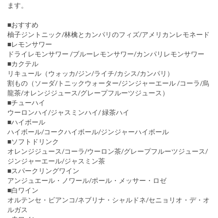
ます。
■おすすめ
柚子ジントニック/林檎とカンパリのフィズ/アメリカンレモネード
■レモンサワー
ドライレモンサワー /ブルーレモンサワー/カンパリレモンサワー
■カクテル
リキュール（ウォッカ/ジン/ライチ/カシス/カンパリ）
割もの（ソーダ/トニックウォーター/ジンジャーエール /コーラ/烏
龍茶/オレンジジュース/グレープフルーツジュース）
■チューハイ
ウーロンハイ/ジャスミンハイ/ 緑茶ハイ
■ハイボール
ハイボール/コークハイボール/ジンジャーハイボール
■ソフトドリンク
オレンジジュース/コーラ/ウーロン茶/グレープフルーツジュース/
ジンジャーエール/ジャスミン茶
■スパークリングワイン
アンジュエール・ノワール/ポール・メッサー・ロゼ
■白ワイン
オルテンセ・ビアンコ/ネブリナ・シャルドネ/セニョリオ・デ・オ
ルガス