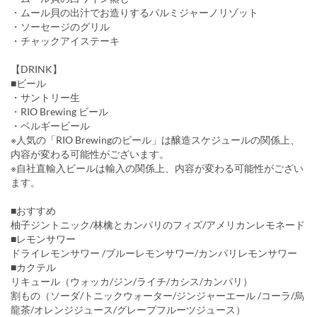
・ムール貝の出汁でお造りするパルミジャーノリゾット
・ソーセージのグリル
・チャックアイステーキ
【DRINK】
■ビール
・サントリー生
・RIO Brewing ビール
・ベルギービール
※人気の「RIO Brewingのビール」は醸造スケジュールの関係上、
内容が変わる可能性がございます。
※自社直輸入ビールは輸入の関係上、内容が変わる可能性がござい
ます。
■おすすめ
柚子ジントニック/林檎とカンパリのフィズ/アメリカンレモネード
■レモンサワー
ドライレモンサワー /ブルーレモンサワー/カンパリレモンサワー
■カクテル
リキュール（ウォッカ/ジン/ライチ/カシス/カンパリ）
割もの（ソーダ/トニックウォーター/ジンジャーエール /コーラ/烏
龍茶/オレンジジュース/グレープフルーツジュース）