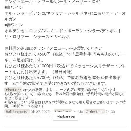
アンジュエール・ノワール/ポール・メッサー・ロゼ
■白ワイン
オルテンセ・ビアンコ/ネブリナ・シャルドネ/セニョリオ・デ・オ
ルガス
■赤ワイン
オルテンセ・ロッソ/マルキ・ド・ポーラン・シラー/デ・ボルト
リ・ロリマー・シラーズ・カベルネ
お料理の追加はグランドメニューからお選びください
おひとり様あたり+660円（税込）で「黒毛和牛 内もも肉のステー
キ」を追加頂けます。
おひとり様あたり+1000円（税込）でメッセージ入りデザートプレ
ートをお付け出来ます。 （当日可能）
おひとり様あたり+700円（税込）で飲み放題を30分延長出来ま
す ※ご予約の状況でお受けできない場合もございます。
Fine Print
※仕入れ状況により、コース内容に変更の場合がございます
※人数が揃っていない場合でも、飲み放題の開始はご予約時間の開始と同じに
させて頂きます
※混み合っている場合はお席を2時間制とさせて頂く場合がございます（2.5時
間、3時間コースを除く）
Balidong petsa
Dis 27, 2025 ~
Mga Araw
Lu, Ma
Order Limit
2 ~ 30
Magbasa pa
Kategorya ng Upuan
Table, Counter, Terrace