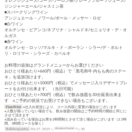
オレンジジュース/コーラ/ウーロン茶/グレープフルーツジュース/
ジンジャーエール/ジャスミン茶
■スパークリングワイン
アンジュエール・ノワール/ポール・メッサー・ロゼ
■白ワイン
オルテンセ・ビアンコ/ネブリナ・シャルドネ/セニョリオ・デ・オ
ルガス
■赤ワイン
オルテンセ・ロッソ/マルキ・ド・ポーラン・シラー/デ・ボルト
リ・ロリマー・シラーズ・カベルネ
お料理の追加はグランドメニューからお選びください
おひとり様あたり+660円（税込）で「黒毛和牛 内もも肉のステー
キ」を追加頂けます。
おひとり様あたり+1000円（税込）でメッセージ入りデザートプレ
ートをお付け出来ます。 （当日可能）
おひとり様あたり+700円（税込）で飲み放題を30分延長出来ま
す ※ご予約の状況でお受けできない場合もございます。
Fine Print
※仕入れ状況により、コース内容に変更の場合がございます
※人数が揃っていない場合でも、飲み放題の開始はご予約時間の開始と同じに
させて頂きます
※混み合っている場合はお席を2時間制とさせて頂く場合がございます（2.5時
間、3時間コースを除く）
Balidong petsa
Dis 27, 2025 ~
Order Limit
2 ~ 30