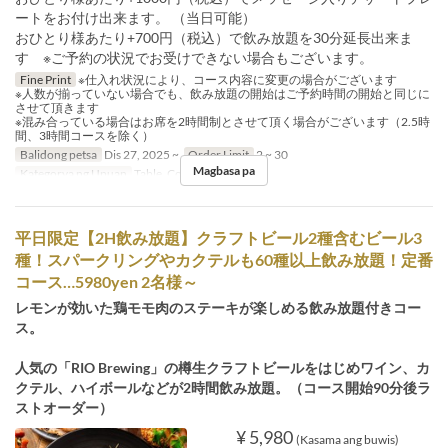
ートをお付け出来ます。 （当日可能）
おひとり様あたり+700円（税込）で飲み放題を30分延長出来ま
す ※ご予約の状況でお受けできない場合もございます。
Fine Print
※仕入れ状況により、コース内容に変更の場合がございます
※人数が揃っていない場合でも、飲み放題の開始はご予約時間の開始と同じに
させて頂きます
※混み合っている場合はお席を2時間制とさせて頂く場合がございます（2.5時
間、3時間コースを除く）
Balidong petsa
Dis 27, 2025 ~
Order Limit
2 ~ 30
Magbasa pa
Kategorya ng Upuan
Table, Counter
平日限定【2H飲み放題】クラフトビール2種含むビール3
種！スパークリングやカクテルも60種以上飲み放題！定番
コース…5980yen 2名様～
レモンが効いた鶏モモ肉のステーキが楽しめる飲み放題付きコー
ス。
人気の「RIO Brewing」の樽生クラフトビールをはじめワイン、カ
クテル、ハイボールなどが2時間飲み放題。（コース開始90分後ラ
ストオーダー）
¥ 5,980
(Kasama ang buwis)