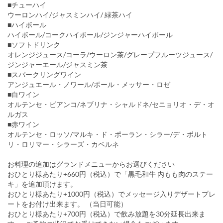
■チューハイ
ウーロンハイ/ジャスミンハイ/ 緑茶ハイ
■ハイボール
ハイボール/コークハイボール/ジンジャーハイボール
■ソフトドリンク
オレンジジュース/コーラ/ウーロン茶/グレープフルーツジュース/
ジンジャーエール/ジャスミン茶
■スパークリングワイン
アンジュエール・ノワール/ポール・メッサー・ロゼ
■白ワイン
オルテンセ・ビアンコ/ネブリナ・シャルドネ/セニョリオ・デ・オ
ルガス
■赤ワイン
オルテンセ・ロッソ/マルキ・ド・ポーラン・シラー/デ・ボルト
リ・ロリマー・シラーズ・カベルネ
お料理の追加はグランドメニューからお選びください
おひとり様あたり+660円（税込）で「黒毛和牛 内もも肉のステー
キ」を追加頂けます。
おひとり様あたり+1000円（税込）でメッセージ入りデザートプレ
ートをお付け出来ます。 （当日可能）
おひとり様あたり+700円（税込）で飲み放題を30分延長出来ま