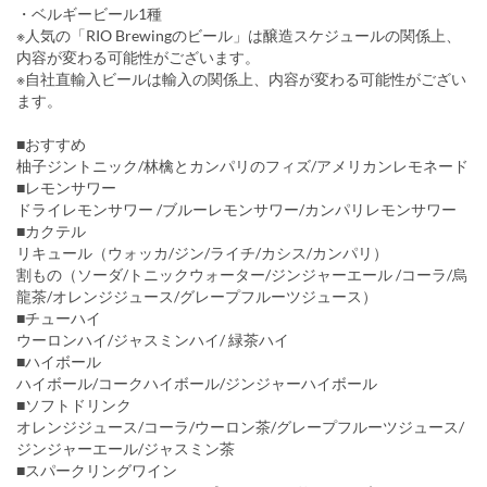
・ベルギービール1種
※人気の「RIO Brewingのビール」は醸造スケジュールの関係上、
内容が変わる可能性がございます。
※自社直輸入ビールは輸入の関係上、内容が変わる可能性がござい
ます。
■おすすめ
柚子ジントニック/林檎とカンパリのフィズ/アメリカンレモネード
■レモンサワー
ドライレモンサワー /ブルーレモンサワー/カンパリレモンサワー
■カクテル
リキュール（ウォッカ/ジン/ライチ/カシス/カンパリ）
割もの（ソーダ/トニックウォーター/ジンジャーエール /コーラ/烏
龍茶/オレンジジュース/グレープフルーツジュース）
■チューハイ
ウーロンハイ/ジャスミンハイ/ 緑茶ハイ
■ハイボール
ハイボール/コークハイボール/ジンジャーハイボール
■ソフトドリンク
オレンジジュース/コーラ/ウーロン茶/グレープフルーツジュース/
ジンジャーエール/ジャスミン茶
■スパークリングワイン