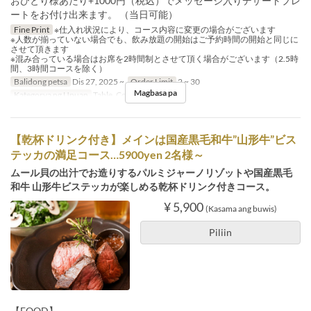
おひとり様あたり+1000円（税込）でメッセージ入りデザートプレ
ートをお付け出来ます。 （当日可能）
Fine Print
※仕入れ状況により、コース内容に変更の場合がございます
※人数が揃っていない場合でも、飲み放題の開始はご予約時間の開始と同じに
させて頂きます
※混み合っている場合はお席を2時間制とさせて頂く場合がございます（2.5時
間、3時間コースを除く）
Balidong petsa
Dis 27, 2025 ~
Order Limit
2 ~ 30
Magbasa pa
Kategorya ng Upuan
Table, Counter, Terrace
【乾杯ドリンク付き】メインは国産黒毛和牛”山形牛”ビス
テッカの満足コース…5900yen 2名様～
ムール貝の出汁でお造りするパルミジャーノリゾットや国産黒毛
和牛 山形牛ビステッカが楽しめる乾杯ドリンク付きコース。
¥ 5,900
(Kasama ang buwis)
Piliin
【FOOD】