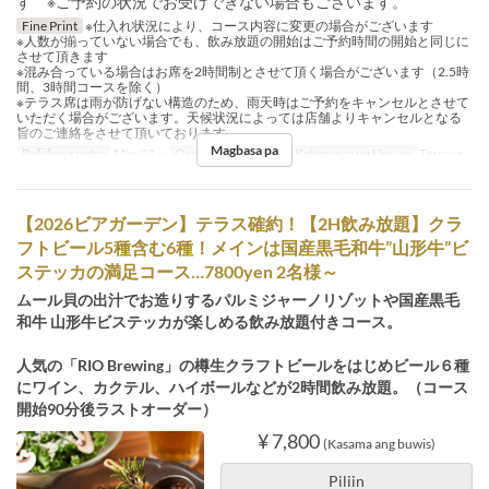
す ※ご予約の状況でお受けできない場合もございます。
Fine Print
※仕入れ状況により、コース内容に変更の場合がございます
※人数が揃っていない場合でも、飲み放題の開始はご予約時間の開始と同じに
させて頂きます
※混み合っている場合はお席を2時間制とさせて頂く場合がございます（2.5時
間、3時間コースを除く）
※テラス席は雨が防げない構造のため、雨天時はご予約をキャンセルとさせて
いただく場合がございます。天候状況によっては店舗よりキャンセルとなる
旨のご連絡をさせて頂いております。
Magbasa pa
Balidong petsa
Mar 09 ~
Order Limit
2 ~ 30
Kategorya ng Upuan
Terrace
【2026ビアガーデン】テラス確約！【2H飲み放題】クラ
フトビール5種含む6種！メインは国産黒毛和牛”山形牛”ビ
ステッカの満足コース…7800yen 2名様～
ムール貝の出汁でお造りするパルミジャーノリゾットや国産黒毛
和牛 山形牛ビステッカが楽しめる飲み放題付きコース。
人気の「RIO Brewing」の樽生クラフトビールをはじめビール６種
にワイン、カクテル、ハイボールなどが2時間飲み放題。（コース
開始90分後ラストオーダー）
¥ 7,800
(Kasama ang buwis)
Piliin