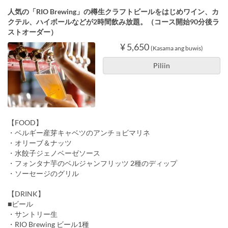
人気の「RIO Brewing」の樽生クラフトビールをはじめワイン、カ
クテル、ハイボールなどが2時間飲み放題。（コース開始90分後ラ
ストオーダー）
¥ 5,650
(Kasama ang buwis)
Piliin
【FOOD】
・ベルギー産芽キャベツのアンチョビマリネ
・オリーブ＆ナッツ
・水餃子ジェノベーゼソース
・フォンタナ芋のベルジャンフリッツ 2種のディップ
・ソーセージのグリル
【DRINK】
■ビール
・サントリー生
・RIO Brewing ビール1種