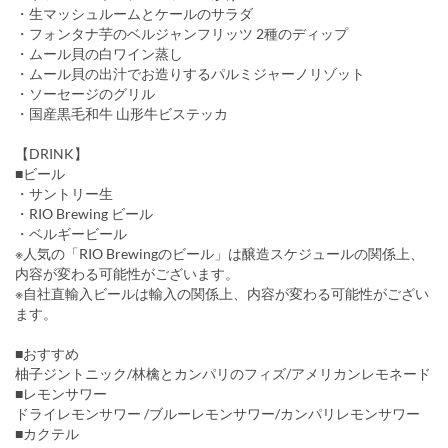
・生マッシュルームとケールのサラダ
・フォンタナ芋のベルジャンフリッツ 2種のディップ
・ムール貝の白ワイン蒸し
・ムール貝の出汁でお造りするパルミジャーノリゾット
・ソーセージのグリル
・国産黒毛和牛 山形牛ビステッカ
【DRINK】
■ビール
・サントリー生
・RIO Brewing ビール
・ベルギービール
※人気の「RIO Brewingのビール」は醸造スケジュールの関係上、
内容が変わる可能性がございます。
※自社直輸入ビールは輸入の関係上、内容が変わる可能性がござい
ます。
■おすすめ
柚子ジントニック/林檎とカンパリのフィズ/アメリカンレモネード
■レモンサワー
ドライレモンサワー /ブルーレモンサワー/カンパリレモンサワー
■カクテル