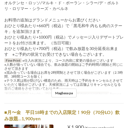
オルテンセ・ロッソ/マルキ・ド・ポーラン・シラー/デ・ボルト
リ・ロリマー・シラーズ・カベルネ
お料理の追加はグランドメニューからお選びください
おひとり様あたり+660円（税込）で「黒毛和牛 内もも肉のステー
キ」を追加頂けます。
おひとり様あたり+1000円（税込）でメッセージ入りデザートプレ
ートをお付け出来ます。 （当日可能）
おひとり様あたり+700円（税込）で飲み放題を30分延長出来ま
す ※ご予約の状況でお受けできない場合もございます。
Fine Print
※仕入れ状況により、コース内容に変更の場合がございます
※人数が揃っていない場合でも、飲み放題の開始はご予約時間の開始と同じに
させて頂きます
※混み合っている場合はお席を2時間制とさせて頂く場合がございます（2.5時
間、3時間コースを除く）
※テラス席は雨が防げない構造のため、雨天時はご予約をキャンセルとさせて
いただく場合がございます。天候状況によっては店舗よりキャンセルとなる
旨のご連絡をさせて頂いております。
Magbasa pa
Balidong petsa
Mar 09 ~
Order Limit
2 ~ 30
Kategorya ng Upuan
Terrace
■月〜金 平日18時までの入店限定！90分（70分LO）飲
み放題...1,900yen
¥ 1,900
(Kasama ang buwis)