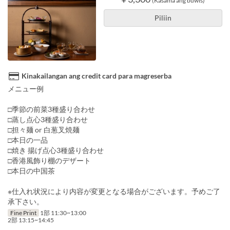
(Kasama ang buwis)
Piliin
Kinakailangan ang credit card para magreserba
メニュー例
□季節の前菜3種盛り合わせ
□蒸し点心3種盛り合わせ
□担々麺 or 白葱叉焼麺
□本日の一品
□焼き 揚げ点心3種盛り合わせ
□香港風飾り棚のデザート
□本日の中国茶
※仕入れ状況により内容が変更となる場合がございます。予めご了
承下さい。
Fine Print
1部 11:30~13:00
2部 13:15~14:45