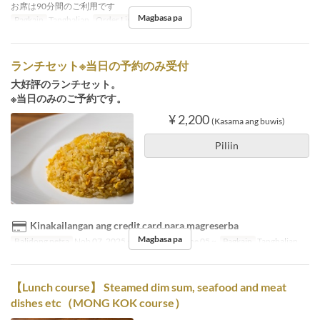
お席は90分間のご利用です
Magbasa pa
Pagkain
Tanghalian
Order Limit
1 ~ 8
ランチセット※当日の予約のみ受付
大好評のランチセット。
※当日のみのご予約です。
¥ 2,200
(Kasama ang buwis)
Piliin
Kinakailangan ang credit card para magreserba
Magbasa pa
Balidong petsa
Nob 07, 2025 ~ Dis 26, 2025, Ene 05 ~
Pagkain
Tanghalian
【Lunch course】 Steamed dim sum, seafood and meat
dishes etc（MONG KOK course）