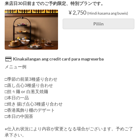
来店日30日前までのご予約限定、特別プランです。
¥ 2,750
(Hindi kasama ang buwis)
Piliin
Kinakailangan ang credit card para magreserba
メニュー例
□季節の前菜3種盛り合わせ
□蒸し点心3種盛り合わせ
□担々麺 or 白葱叉焼麺
□本日の一品
□焼き 揚げ点心3種盛り合わせ
□香港風飾り棚のデザート
□本日の中国茶
※仕入れ状況により内容が変更となる場合がございます。予めご了
承下さい。