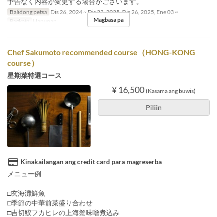
予告なく内容が変更する場合がございます。
Balidong petsa
Dis 26, 2024 ~ Dis 23, 2025, Dis 26, 2025, Ene 03 ~
Magbasa pa
Pagkain
Hapunan
Chef Sakumoto recommended course（HONG-KONG
course）
星期菜特選コース
¥ 16,500
(Kasama ang buwis)
Piliin
Kinakailangan ang credit card para magreserba
メニュー例
□玄海灘鮮魚
□季節の中華前菜盛り合わせ
□吉切鮫フカヒレの上海蟹味噌煮込み