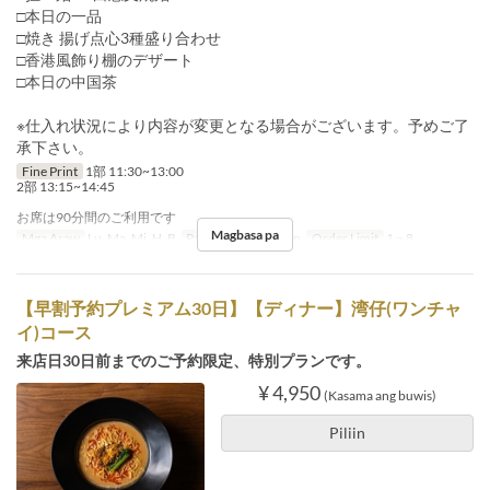
□本日の一品
□焼き 揚げ点心3種盛り合わせ
□香港風飾り棚のデザート
□本日の中国茶
※仕入れ状況により内容が変更となる場合がございます。予めご了
承下さい。
Fine Print
1部 11:30~13:00
2部 13:15~14:45
お席は90分間のご利用です
Magbasa pa
Mga Araw
Lu, Ma, Mi, H, B
Pagkain
Tanghalian
Order Limit
1 ~ 8
【早割予約プレミアム30日】【ディナー】湾仔(ワンチャ
イ)コース
来店日30日前までのご予約限定、特別プランです。
¥ 4,950
(Kasama ang buwis)
Piliin