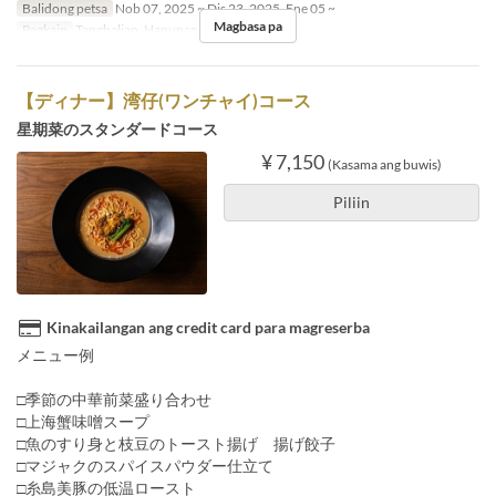
Balidong petsa
Nob 07, 2025 ~ Dis 23, 2025, Ene 05 ~
Magbasa pa
Pagkain
Tanghalian, Hapunan
【ディナー】湾仔(ワンチャイ)コース
星期菜のスタンダードコース
¥ 7,150
(Kasama ang buwis)
Piliin
Kinakailangan ang credit card para magreserba
メニュー例
□季節の中華前菜盛り合わせ
□上海蟹味噌スープ
□魚のすり身と枝豆のトースト揚げ 揚げ餃子
□マジャクのスパイスパウダー仕立て
□糸島美豚の低温ロースト