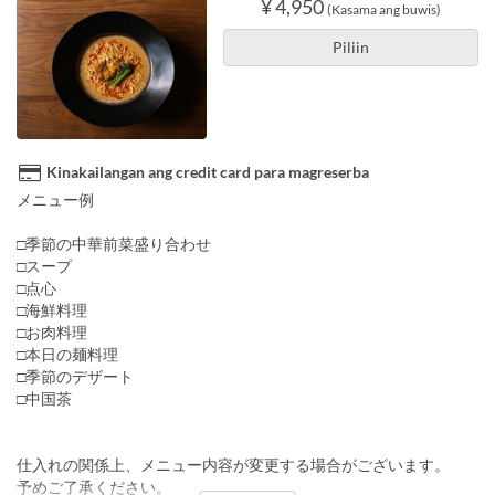
¥ 4,950
(Kasama ang buwis)
Piliin
Kinakailangan ang credit card para magreserba
メニュー例
□季節の中華前菜盛り合わせ
□スープ
□点心
□海鮮料理
□お肉料理
□本日の麺料理
□季節のデザート
□中国茶
仕入れの関係上、メニュー内容が変更する場合がございます。
予めご了承ください。