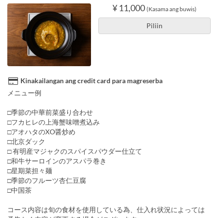
¥ 11,000
(Kasama ang buwis)
Piliin
Kinakailangan ang credit card para magreserba
メニュー例
□季節の中華前菜盛り合わせ
□フカヒレの上海蟹味噌煮込み
□アオハタのXO醤炒め
□北京ダック
□ 有明産マジャクのスパイスパウダー仕立て
□和牛サーロインのアスパラ巻き
□星期菜担々麺
□季節のフルーツ杏仁豆腐
□中国茶
コース内容は旬の食材を使用している為、仕入れ状況によっては