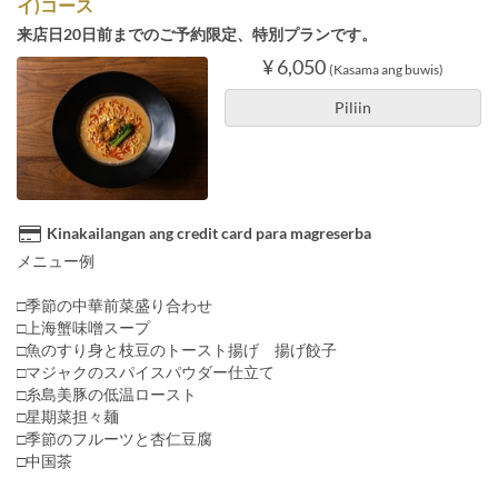
イ)コース
来店日20日前までのご予約限定、特別プランです。
¥ 6,050
(Kasama ang buwis)
Piliin
Kinakailangan ang credit card para magreserba
メニュー例
□季節の中華前菜盛り合わせ
□上海蟹味噌スープ
□魚のすり身と枝豆のトースト揚げ 揚げ餃子
□マジャクのスパイスパウダー仕立て
□糸島美豚の低温ロースト
□星期菜担々麺
□季節のフルーツと杏仁豆腐
□中国茶