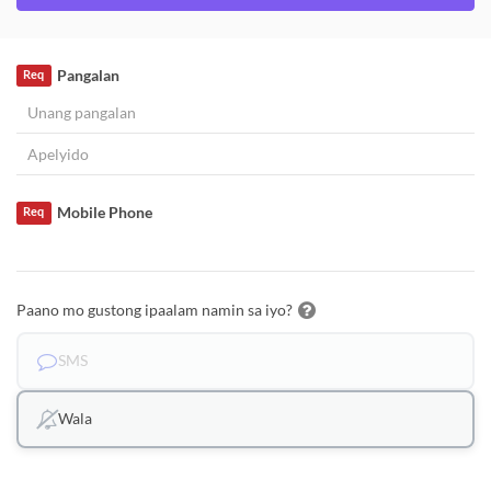
Pangalan
Req
Mobile Phone
Req
Paano mo gustong ipaalam namin sa iyo?
SMS
Wala