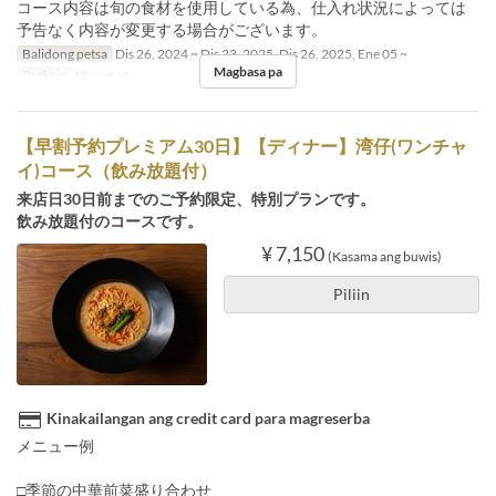
コース内容は旬の食材を使用している為、仕入れ状況によっては
予告なく内容が変更する場合がございます。
Balidong petsa
Dis 26, 2024 ~ Dis 23, 2025, Dis 26, 2025, Ene 05 ~
Magbasa pa
Pagkain
Hapunan
【早割予約プレミアム30日】【ディナー】湾仔(ワンチャ
イ)コース（飲み放題付）
来店日30日前までのご予約限定、特別プランです。
飲み放題付のコースです。
¥ 7,150
(Kasama ang buwis)
Piliin
Kinakailangan ang credit card para magreserba
メニュー例
□季節の中華前菜盛り合わせ