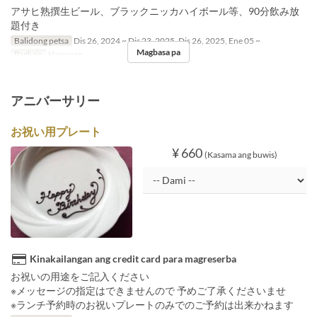
アサヒ熟撰生ビール、ブラックニッカハイボール等、90分飲み放
題付き
Balidong petsa
Dis 26, 2024 ~ Dis 23, 2025, Dis 26, 2025, Ene 05 ~
Magbasa pa
Pagkain
Hapunan
アニバーサリー
お祝い用プレート
¥ 660
(Kasama ang buwis)
Kinakailangan ang credit card para magreserba
お祝いの用途をご記入ください
※メッセージの指定はできませんので 予めご了承くださいませ
※ランチ予約時のお祝いプレートのみでのご予約は出来かねます