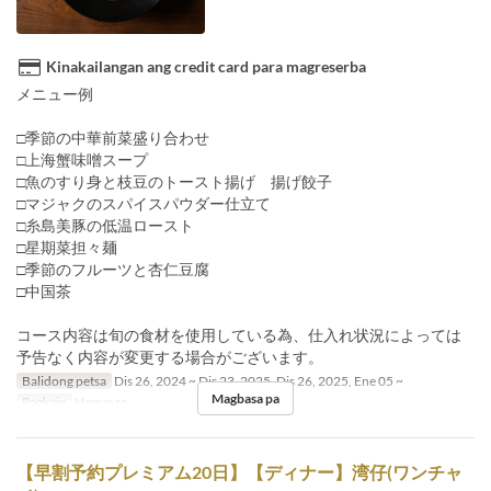
Kinakailangan ang credit card para magreserba
メニュー例
□季節の中華前菜盛り合わせ
□上海蟹味噌スープ
□魚のすり身と枝豆のトースト揚げ 揚げ餃子
□マジャクのスパイスパウダー仕立て
□糸島美豚の低温ロースト
□星期菜担々麺
□季節のフルーツと杏仁豆腐
□中国茶
コース内容は旬の食材を使用している為、仕入れ状況によっては
予告なく内容が変更する場合がございます。
Balidong petsa
Dis 26, 2024 ~ Dis 23, 2025, Dis 26, 2025, Ene 05 ~
Magbasa pa
Pagkain
Hapunan
【早割予約プレミアム20日】【ディナー】湾仔(ワンチャ