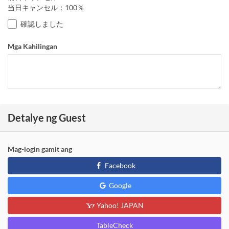
当日キャンセル：100％
確認しました
Mga Kahilingan
Detalye ng Guest
Mag-login gamit ang
Facebook
Google
Yahoo! JAPAN
TableCheck