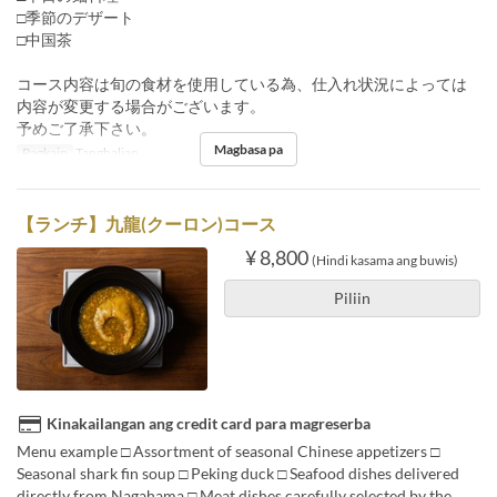
□季節のデザート
□中国茶
コース内容は旬の食材を使用している為、仕入れ状況によっては
内容が変更する場合がございます。
予めご了承下さい。
Magbasa pa
Pagkain
Tanghalian
【ランチ】九龍(クーロン)コース
¥ 8,800
(Hindi kasama ang buwis)
Piliin
Kinakailangan ang credit card para magreserba
Menu example □ Assortment of seasonal Chinese appetizers □
Seasonal shark fin soup □ Peking duck □ Seafood dishes delivered
directly from Nagahama □ Meat dishes carefully selected by the