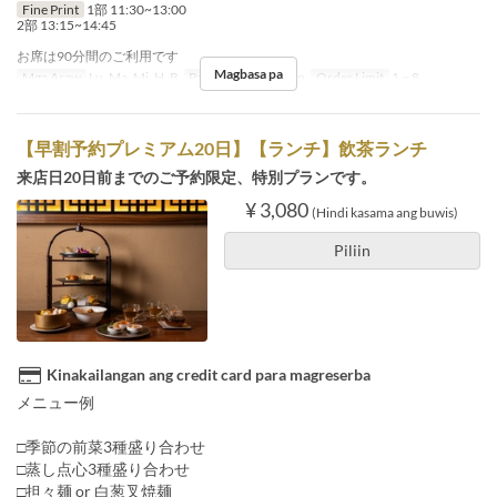
Fine Print
1部 11:30~13:00
2部 13:15~14:45
お席は90分間のご利用です
Magbasa pa
Mga Araw
Lu, Ma, Mi, H, B
Pagkain
Tanghalian
Order Limit
1 ~ 8
【早割予約プレミアム20日】【ランチ】飲茶ランチ
来店日20日前までのご予約限定、特別プランです。
¥ 3,080
(Hindi kasama ang buwis)
Piliin
Kinakailangan ang credit card para magreserba
メニュー例
□季節の前菜3種盛り合わせ
□蒸し点心3種盛り合わせ
□担々麺 or 白葱叉焼麺