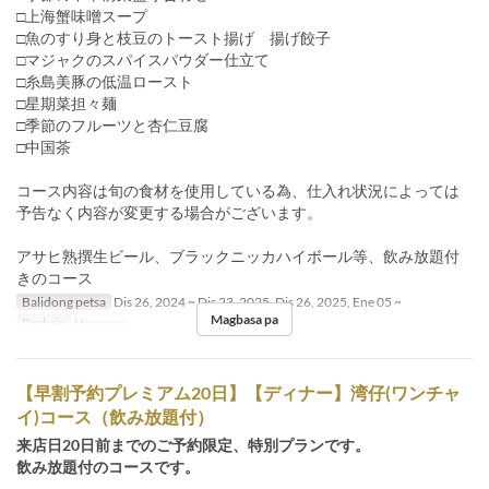
□上海蟹味噌スープ
□魚のすり身と枝豆のトースト揚げ 揚げ餃子
□マジャクのスパイスパウダー仕立て
□糸島美豚の低温ロースト
□星期菜担々麺
□季節のフルーツと杏仁豆腐
□中国茶
コース内容は旬の食材を使用している為、仕入れ状況によっては
予告なく内容が変更する場合がございます。
アサヒ熟撰生ビール、ブラックニッカハイボール等、飲み放題付
きのコース
Balidong petsa
Dis 26, 2024 ~ Dis 23, 2025, Dis 26, 2025, Ene 05 ~
Magbasa pa
Pagkain
Hapunan
【早割予約プレミアム20日】【ディナー】湾仔(ワンチャ
イ)コース（飲み放題付）
来店日20日前までのご予約限定、特別プランです。
飲み放題付のコースです。