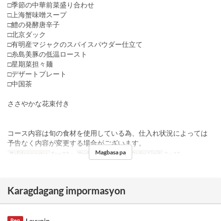
□季節の中華前菜盛り合わせ
□上海蟹味噌スープ
□鱧の発酵唐辛子
□北京ダック
□有明産マジャクのスパイスパウダー仕立て
□糸島美豚の低温ロースト
□星期菜担々麺
□デザートプレート
□中国茶
ささやかな花束付き
コース内容は旬の食材を使用している為、仕入れ状況によっては
予告なく内容が変更する場合がございます。
Magbasa pa
Balidong petsa
Ene 03 ~
Pagkain
Hapunan
Order Limit
2 ~ 12
Karagdagang impormasyon
Layunin
Req