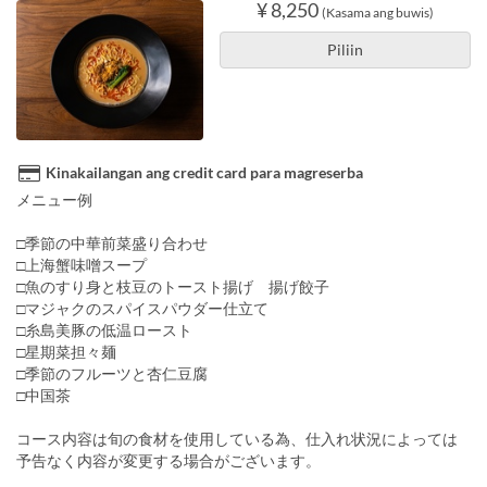
¥ 8,250
(Kasama ang buwis)
Piliin
Kinakailangan ang credit card para magreserba
メニュー例
□季節の中華前菜盛り合わせ
□上海蟹味噌スープ
□魚のすり身と枝豆のトースト揚げ 揚げ餃子
□マジャクのスパイスパウダー仕立て
□糸島美豚の低温ロースト
□星期菜担々麺
□季節のフルーツと杏仁豆腐
□中国茶
コース内容は旬の食材を使用している為、仕入れ状況によっては
予告なく内容が変更する場合がございます。