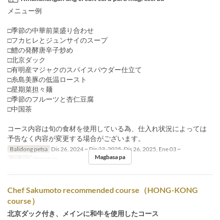
メニュー例
□季節の中華前菜盛り合わせ
□フカヒレとジュンサイのスープ
□鱧の発酵唐辛子炒め
□北京ダック
□有明産マジャクのスパイスパウダー仕立て
□糸島美豚の低温ロースト
□星期菜担々麺
□季節のフルーツと杏仁豆腐
□中国茶
コース内容は旬の食材を使用している為、仕入れ状況によっては
予告なく内容が変更する場合がございます。
Balidong petsa
Dis 26, 2024 ~ Dis 23, 2025, Dis 26, 2025, Ene 03 ~
Magbasa pa
Pagkain
Hapunan
Chef Sakumoto recommended course（HONG-KONG
course）
北京ダック付き、メインに和牛を使用したコース