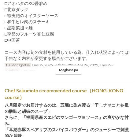
□アオハタのXO醤炒め
□北京ダック
□蝦夷鮑のオイスターソース
□和牛ヒレ肉のステーキ
□星期菜担々麺
□季節のフルーツ杏仁豆腐
□中国茶
コース内容は旬の食材を使用している為、仕入れ状況によっては
予告なく内容が変更する場合がございます。
Balidong petsa
Ene 06, 2025 ~ Dis 23, 2025, Dis 26, 2025, Ene 06 ~
Magbasa pa
Pagkain
Hapunan
Chef Sakumoto recommended course（HONG-KONG
course）
八月限定でお届けするのは、五臓に染み渡る「干しナマコと冬瓜
の酸味と胡椒のスープ」
さらに、「福岡県産スエビのマンゴーマヨソース」の爽やかな甘
み、
「耳納赤豚スペアリブのスパイスパウダー」のジューシーで刺激
的な旨味。