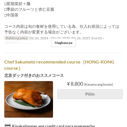
□星期菜担々麺
□季節のフルーツと杏仁豆腐
□中国茶
コース内容は旬の食材を使用している為、仕入れ状況によっては
予告なく内容が変更する場合がございます。
Balidong petsa
Dis 26, 2024 ~ Dis 23, 2025, Dis 26, 2025, Ene 03 ~
Magbasa pa
Pagkain
Hapunan
Chef Sakumoto recommended course（HONG-KONG
course）
北京ダック付きのおススメコース
¥ 8,800
(Kasama ang buwis)
Piliin
Kinakailangan ang credit card para magreserba