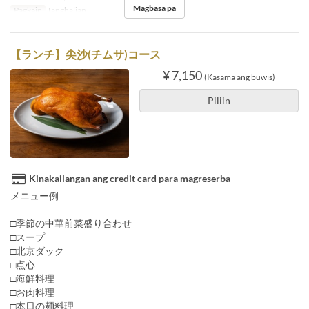
Magbasa pa
Pagkain
Tanghalian
【ランチ】尖沙(チムサ)コース
¥ 7,150
(Kasama ang buwis)
Piliin
Kinakailangan ang credit card para magreserba
メニュー例
□季節の中華前菜盛り合わせ
□スープ
□北京ダック
□点心
□海鮮料理
□お肉料理
□本日の麺料理