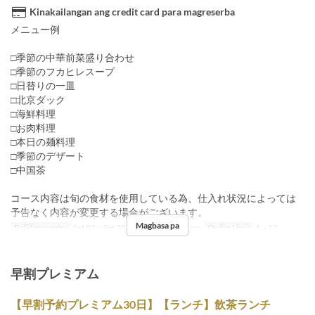
Kinakailangan ang credit card para magreserba
メニュー例
□季節の中華前菜盛り合わせ
□季節のフカヒレスープ
□日替りの一皿
□北京ダック
□海鮮料理
□お肉料理
□本日の麺料理
□季節のデザート
□中国茶
コース内容は旬の食材を使用している為、仕入れ状況によっては
予告なく内容が変更する場合がございます。
Magbasa pa
Balidong petsa
Set 01 ~ Set 30
Pagkain
Hapunan
Order Limit
1 ~ 12
早割プレミアム
【早割予約プレミアム30日】【ランチ】飲茶ランチ