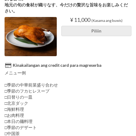
地元の旬の食材が織りなす、今だけの贅沢な旨味をお楽しみくだ
さい。
¥ 11,000
(Kasama ang buwis)
Piliin
Kinakailangan ang credit card para magreserba
メニュー例
□季節の中華前菜盛り合わせ
□季節のフカヒレスープ
□日替りの一皿
□北京ダック
□海鮮料理
□お肉料理
□本日の麺料理
□季節のデザート
□中国茶