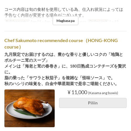
コース内容は旬の食材を使用している為、仕入れ状況によっては
予告なく内容が変更する場合がございます。
Magbasa pa
Balidong petsa
Ago 01 ~ Ago 31
Pagkain
Hapunan
Order Limit
1 ~ 12
Chef Sakumoto recommended course（HONG-KONG
course）
九月限定でお届けするのは、豊かな香りと優しいコクの「地鶏と
ポルチーニ茸のスープ」
メインは「海老と茸の春巻き」に、180日熟成コンテチーズを贅沢
に。
脂の乗った「サワラと秋茄子」を複雑な「怪味ソース」で。
秋のハシリの味覚を、白金中華星期菜で是非ご堪能ください。
¥ 11,000
(Kasama ang buwis)
Piliin