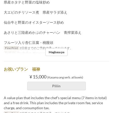
県産ホタテと野菜の塩味炒め
大エビのチリソース煮 県産サラダ添え
仙台牛と野菜のオイスターソース炒め
あさりと三陸産めかぶのチャーハン 青搾菜添え
フルーツ入り杏仁豆腐・桃饅頭
Fine Print
2日前までのご予約で承っております。
Magbasa pa
Pagkain
Tanghalian, Hapunan
Order Limit
4 ~
お祝いプラン 福禄
¥ 15,000
(Kasama ang serb. at buwis)
Piliin
A value plan that includes the chef's special menu (7 items in total)
and a free drink. This plan includes the private room fee, service
charge, and consumption tax.