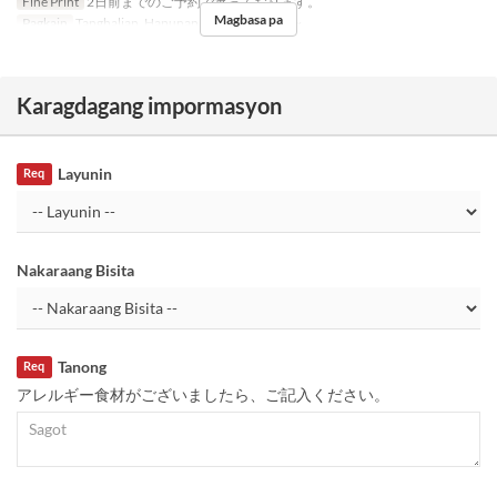
Fine Print
2日前までのご予約で承っております。
Magbasa pa
Pagkain
Tanghalian, Hapunan
Order Limit
4 ~
Karagdagang impormasyon
Layunin
Req
Nakaraang Bisita
Tanong
Req
アレルギー食材がございましたら、ご記入ください。