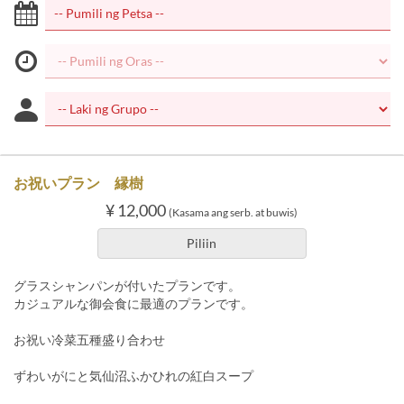
お祝いプラン 縁樹
¥ 12,000
(Kasama ang serb. at buwis)
Piliin
グラスシャンパンが付いたプランです。
カジュアルな御会食に最適のプランです。
お祝い冷菜五種盛り合わせ
ずわいがにと気仙沼ふかひれの紅白スープ