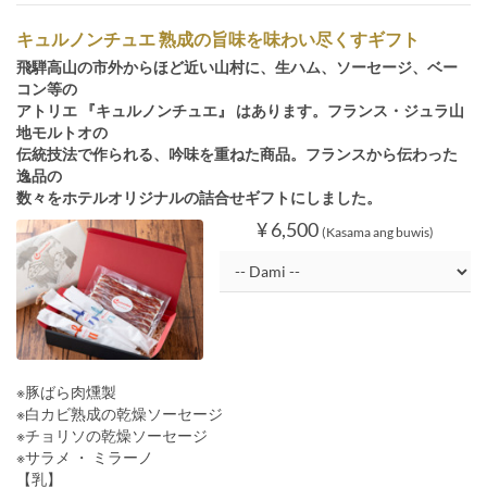
キュルノンチュエ 熟成の旨味を味わい尽くすギフト
飛騨高山の市外からほど近い山村に、生ハム、ソーセージ、ベー
コン等の
アトリエ 『キュルノンチュエ』 はあります。フランス・ジュラ山
地モルトオの
伝統技法で作られる、吟味を重ねた商品。フランスから伝わった
逸品の
数々をホテルオリジナルの詰合せギフトにしました。
¥ 6,500
(Kasama ang buwis)
※豚ばら肉燻製
※白カビ熟成の乾燥ソーセージ
※チョリソの乾燥ソーセージ
※サラメ ・ ミラーノ
【乳】