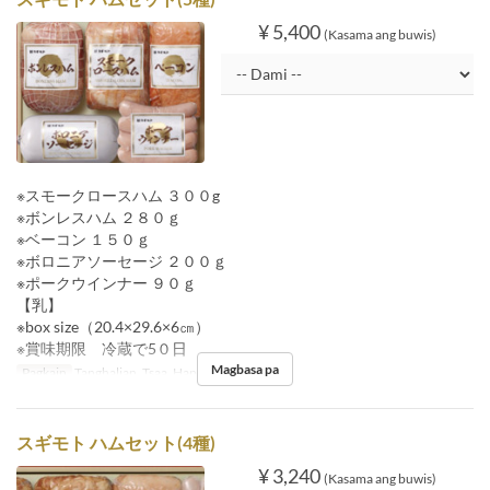
¥ 5,400
(Kasama ang buwis)
※スモークロースハム ３００g
※ボンレスハム ２８０ｇ
※ベーコン １５０ｇ
※ボロニアソーセージ ２００ｇ
※ポークウインナー ９０ｇ
【乳】
※box size（20.4×29.6×6㎝）
※賞味期限 冷蔵で5０日
Magbasa pa
Pagkain
Tanghalian, Tsaa, Hapunan
スギモト ハムセット(4種)
¥ 3,240
(Kasama ang buwis)