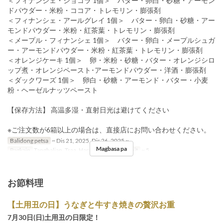
＜フィナンシェ・ショコラ 1個＞ バター・卵白・砂糖・アーモン
ドパウダー・米粉・ココア・トレモリン・膨張剤
＜フィナンシェ・アールグレイ 1個＞ バター・卵白・砂糖・アー
モンドパウダー・米粉・紅茶葉・トレモリン・膨張剤
＜メープル・フィナンシェ 1個＞ バター・卵白・メープルシュガ
ー・アーモンドパウダー・米粉・紅茶葉・トレモリン・膨張剤
＜オレンジケーキ 1個＞ 卵・米粉・砂糖・バター・オレンジシロ
ップ煮・オレンジペースト･アーモンドパウダー・洋酒・膨張剤
＜ダックワーズ 1個＞ 卵白・砂糖・アーモンド・バター・小麦
粉・ヘーゼルナッツペースト
【保存方法】 高温多湿・直射日光は避けてください
※ご注文数が6箱以上の場合は、直接店にお問い合わせください。
Balidong petsa
~ Dis 21, 2025, Dis 26, 2025 ~
Magbasa pa
Pagkain
Tanghalian, Tsaa, Hapunan
Order Limit
~ 5
お節料理
【土用丑の日】うなぎと牛すき焼きの贅沢お重
7月30日(日)土用丑の日限定！