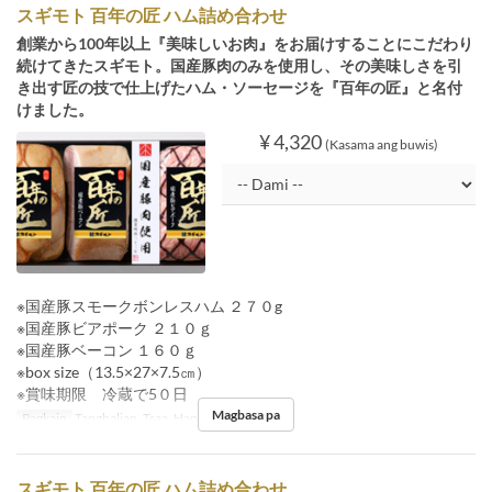
スギモト 百年の匠 ハム詰め合わせ
創業から100年以上『美味しいお肉』をお届けすることにこだわり
続けてきたスギモト。国産豚肉のみを使用し、その美味しさを引
き出す匠の技で仕上げたハム・ソーセージを『百年の匠』と名付
けました。
¥ 4,320
(Kasama ang buwis)
※国産豚スモークボンレスハム ２７０g
※国産豚ビアポーク ２１０ｇ
※国産豚ベーコン １６０ｇ
※box size（13.5×27×7.5㎝）
※賞味期限 冷蔵で5０日
Magbasa pa
Pagkain
Tanghalian, Tsaa, Hapunan
スギモト 百年の匠 ハム詰め合わせ