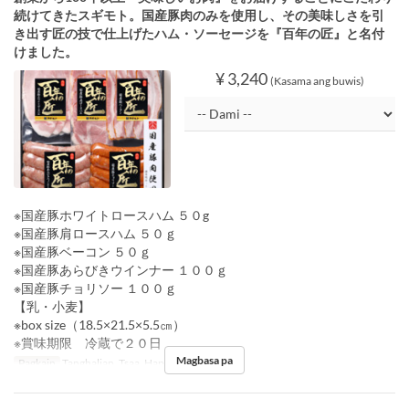
続けてきたスギモト。国産豚肉のみを使用し、その美味しさを引
き出す匠の技で仕上げたハム・ソーセージを『百年の匠』と名付
けました。
¥ 3,240
(Kasama ang buwis)
※国産豚ホワイトロースハム ５０g
※国産豚肩ロースハム ５０ｇ
※国産豚ベーコン ５０ｇ
※国産豚あらびきウインナー １００ｇ
※国産豚チョリソー １００ｇ
【乳・小麦】
※box size（18.5×21.5×5.5㎝）
※賞味期限 冷蔵で２０日
Magbasa pa
Pagkain
Tanghalian, Tsaa, Hapunan