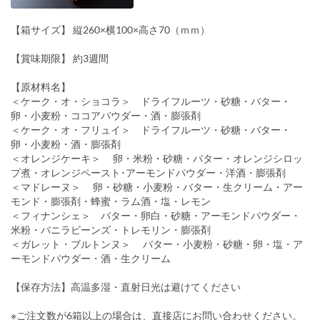
【箱サイズ】 縦260×横100×高さ70（ｍｍ）
【賞味期限】 約3週間
【原材料名】
＜ケーク・オ・ショコラ＞ ドライフルーツ・砂糖・バター・
卵・小麦粉・ココアパウダー・酒・膨張剤
＜ケーク・オ・フリュイ＞ ドライフルーツ・砂糖・バター・
卵・小麦粉・酒・膨張剤
＜オレンジケーキ＞ 卵・米粉・砂糖・バター・オレンジシロッ
プ煮・オレンジペースト･アーモンドパウダー・洋酒・膨張剤
＜マドレーヌ＞ 卵・砂糖・小麦粉・バター・生クリーム・アー
モンド・膨張剤・蜂蜜・ラム酒・塩・レモン
＜フィナンシェ＞ バター・卵白・砂糖・アーモンドパウダー・
米粉・バニラビーンズ・トレモリン・膨張剤
＜ガレット・ブルトンヌ＞ バター・小麦粉・砂糖・卵・塩・ア
ーモンドパウダー・酒・生クリーム
【保存方法】高温多湿・直射日光は避けてください
※ご注文数が6箱以上の場合は、直接店にお問い合わせください。