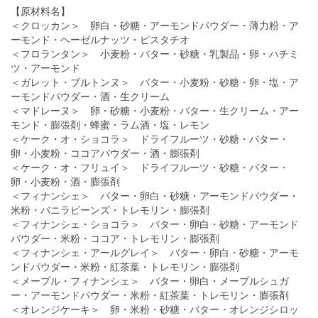
【原材料名】
＜クロッカン＞ 卵白・砂糖・アーモンドパウダー・薄力粉・ア
ーモンド・ヘーゼルナッツ・ピスタチオ
＜フロランタン＞ 小麦粉・バター・砂糖・乳製品・卵・ハチミ
ツ・アーモンド
＜ガレット・ブルトンヌ＞ バター・小麦粉・砂糖・卵・塩・ア
ーモンドパウダー・酒・生クリーム
＜マドレーヌ＞ 卵・砂糖・小麦粉・バター・生クリーム・アー
モンド・膨張剤・蜂蜜・ラム酒・塩・レモン
＜ケーク・オ・ショコラ＞ ドライフルーツ・砂糖・バター・
卵・小麦粉・ココアパウダー・酒・膨張剤
＜ケーク・オ・フリュイ＞ ドライフルーツ・砂糖・バター・
卵・小麦粉・酒・膨張剤
＜フィナンシェ＞ バター・卵白・砂糖・アーモンドパウダー・
米粉・バニラビーンズ・トレモリン・膨張剤
＜フィナンシェ・ショコラ＞ バター・卵白・砂糖・アーモンド
パウダー・米粉・ココア・トレモリン・膨張剤
＜フィナンシェ・アールグレイ＞ バター・卵白・砂糖・アーモ
ンドパウダー・米粉・紅茶葉・トレモリン・膨張剤
＜メープル・フィナンシェ＞ バター・卵白・メープルシュガ
ー・アーモンドパウダー・米粉・紅茶葉・トレモリン・膨張剤
＜オレンジケーキ＞ 卵・米粉・砂糖・バター・オレンジシロッ