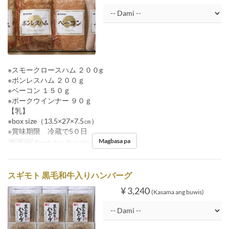
※スモークロースハム ２００g
※ボンレスハム ２００ｇ
※ベーコン １５０ｇ
※ポークウインナー ９０ｇ
【乳】
※box size（13.5×27×7.5㎝）
※賞味期限 冷蔵で5０日
Magbasa pa
Pagkain
Tanghalian, Tsaa, Hapunan
スギモト 黒毛和牛入りハンバーグ
¥ 3,240
(Kasama ang buwis)