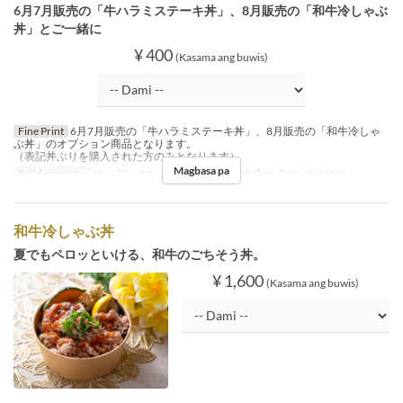
6月7月販売の「牛ハラミステーキ丼」、8月販売の「和牛冷しゃぶ
丼」とご一緒に
¥ 400
(Kasama ang buwis)
Fine Print
6月7月販売の「牛ハラミステーキ丼」、8月販売の「和牛冷しゃ
ぶ丼」のオプション商品となります。
（表記丼ぶりを購入された方のみとなります）
Magbasa pa
Balidong petsa
Hun 01 ~ Ago 31
Pagkain
Tanghalian, Tsaa, Hapunan
和牛冷しゃぶ丼
夏でもペロッといける、和牛のごちそう丼。
¥ 1,600
(Kasama ang buwis)