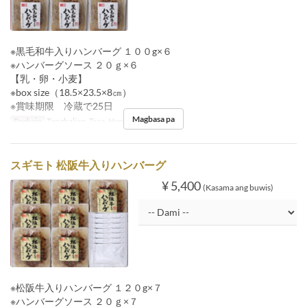
※黒毛和牛入りハンバーグ １００g×６
※ハンバーグソース ２０ｇ×６
【乳・卵・小麦】
※box size（18.5×23.5×8㎝）
※賞味期限 冷蔵で25日
Magbasa pa
Pagkain
Tanghalian, Tsaa, Hapunan
スギモト 松阪牛入りハンバーグ
¥ 5,400
(Kasama ang buwis)
※松阪牛入りハンバーグ １２０g×７
※ハンバーグソース ２０ｇ×７