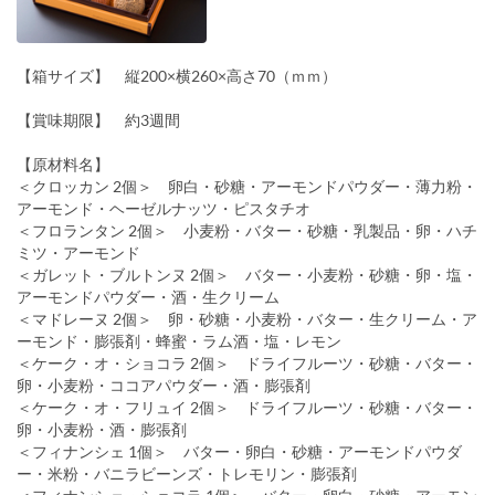
【箱サイズ】 縦200×横260×高さ70（ｍｍ）
【賞味期限】 約3週間
【原材料名】
＜クロッカン 2個＞ 卵白・砂糖・アーモンドパウダー・薄力粉・
アーモンド・ヘーゼルナッツ・ピスタチオ
＜フロランタン 2個＞ 小麦粉・バター・砂糖・乳製品・卵・ハチ
ミツ・アーモンド
＜ガレット・ブルトンヌ 2個＞ バター・小麦粉・砂糖・卵・塩・
アーモンドパウダー・酒・生クリーム
＜マドレーヌ 2個＞ 卵・砂糖・小麦粉・バター・生クリーム・ア
ーモンド・膨張剤・蜂蜜・ラム酒・塩・レモン
＜ケーク・オ・ショコラ 2個＞ ドライフルーツ・砂糖・バター・
卵・小麦粉・ココアパウダー・酒・膨張剤
＜ケーク・オ・フリュイ 2個＞ ドライフルーツ・砂糖・バター・
卵・小麦粉・酒・膨張剤
＜フィナンシェ 1個＞ バター・卵白・砂糖・アーモンドパウダ
ー・米粉・バニラビーンズ・トレモリン・膨張剤