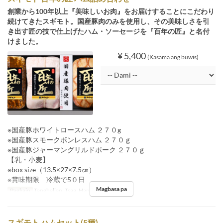
創業から100年以上『美味しいお肉』をお届けすることにこだわり
続けてきたスギモト。国産豚肉のみを使用し、その美味しさを引
き出す匠の技で仕上げたハム・ソーセージを『百年の匠』と名付
けました。
¥ 5,400
(Kasama ang buwis)
※国産豚ホワイトロースハム ２７０g
※国産豚スモークボンレスハム ２７０ｇ
※国産豚ジャーマングリルドポーク ２７０ｇ
【乳・小麦】
※box size（13.5×27×7.5㎝）
※賞味期限 冷蔵で5０日
Magbasa pa
Pagkain
Tanghalian, Tsaa, Hapunan
スギモト ハムセット(5種)