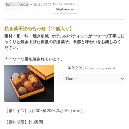
Balidong petsa
~ Dis 21, 2025, Dis 26, 2025 ~
Magbasa pa
Pagkain
Tanghalian, Tsaa, Hapunan
Order Limit
~ 5
焼き菓子詰め合わせ【12個入り】
素材・形・味・焼き加減…ホテルのパティシエが一つ一つ丁寧にじ
っくりと焼き上げた自慢の焼き菓子。食感と味わいをお楽しみく
ださい。
＊一つ一つ個包装されています。
¥ 3,230
(Kasama ang buwis)
【箱サイズ】 縦200×横200×高さ70（ｍｍ）
【賞味期限】約3週間