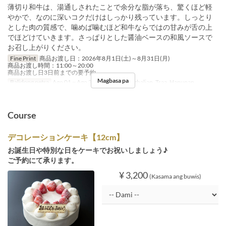
薄切り和牛は、湯通しされたことで余分な脂が落ち、驚くほど軽
やかで、なのに深いコクだけはしっかり残っています。しっとり
とした肉の質感で、噛めば噛むほど和牛ならではの甘みが舌の上
でほどけていきます。さっぱりとした醤油ベースの和風ソースで
お召し上がりください。
Fine Print
商品お渡し日：2026年8月1日(土)～8月31日(月)
商品お渡し時間：11:00～20:00
商品お渡し日3日前までの要予約
Magbasa pa
Balidong petsa
Ago 01 ~ Ago 31
Pagkain
Tanghalian, Tsaa, Hapunan
Course
デコレーションケーキ【12cm】
お誕生日や特別な日をケーキでお祝いしましょう♪
ご予約にて承ります。
¥ 3,200
(Kasama ang buwis)