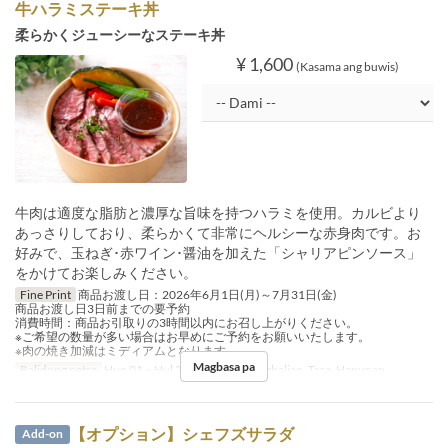
牛ハラミステーキ丼
柔らかくジューシーなステーキ丼
¥ 1,600
(Kasama ang buwis)
牛肉は適度な脂肪と濃厚な旨味を持つハラミを使用。カルビより
あっさりしており、柔らかくて非常にヘルシーな赤身肉です。お
好みで、玉ねぎ･赤ワイン･醤油を加えた「シャリアピンソース」
をかけてお楽しみください。
Fine Print
商品お渡し日：2026年6月1日(月)～7月31日(金)
商品お渡し日3日前までの要予約
消費時間：商品お引取りの3時間以内にお召し上がりください。
※ご希望の数量が多い場合はお早めにご予約をお願いいたします。
※肉の焼き加減はミディアムとなります。
Magbasa pa
Balidong petsa
Hun 01 ~ Hul 31
Pagkain
Tanghalian, Tsaa, Hapunan
【オプション】シェフズサラダ
Add-on