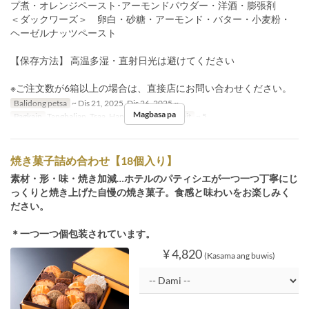
プ煮・オレンジペースト･アーモンドパウダー・洋酒・膨張剤
＜ダックワーズ＞ 卵白・砂糖・アーモンド・バター・小麦粉・
ヘーゼルナッツペースト
【保存方法】 高温多湿・直射日光は避けてください
※ご注文数が6箱以上の場合は、直接店にお問い合わせください。
Balidong petsa
~ Dis 21, 2025, Dis 26, 2025 ~
Magbasa pa
Pagkain
Tanghalian, Tsaa, Hapunan
Order Limit
~ 5
焼き菓子詰め合わせ【18個入り】
素材・形・味・焼き加減…ホテルのパティシエが一つ一つ丁寧にじ
っくりと焼き上げた自慢の焼き菓子。食感と味わいをお楽しみく
ださい。
＊一つ一つ個包装されています。
¥ 4,820
(Kasama ang buwis)