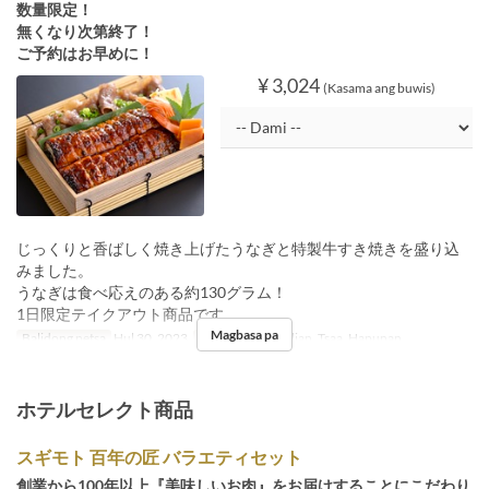
数量限定！
無くなり次第終了！
ご予約はお早めに！
¥ 3,024
(Kasama ang buwis)
じっくりと香ばしく焼き上げたうなぎと特製牛すき焼きを盛り込
みました。
うなぎは食べ応えのある約130グラム！
1日限定テイクアウト商品です。
Magbasa pa
Balidong petsa
Hul 30, 2023
Pagkain
Tanghalian, Tsaa, Hapunan
ホテルセレクト商品
スギモト 百年の匠 バラエティセット
創業から100年以上『美味しいお肉』をお届けすることにこだわり