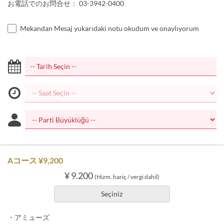
お電話でのお問合せ： 03-3942-0400
Mekandan Mesaj yukarıdaki notu okudum ve onaylıyorum
Aコース ¥9,200
¥ 9.200
(Hizm. hariç / vergi dahil)
Seçiniz
・アミューズ