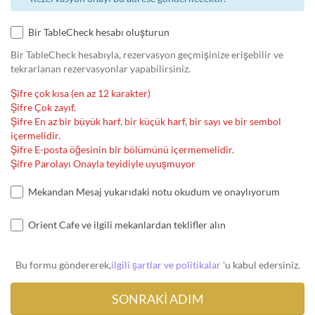
Bir TableCheck hesabı oluşturun
Bir TableCheck hesabıyla, rezervasyon geçmişinize erişebilir ve
tekrarlanan rezervasyonlar yapabilirsiniz.
Şifre çok kısa (en az 12 karakter)
Şifre Çok zayıf.
Şifre En az bir büyük harf, bir küçük harf, bir sayı ve bir sembol
içermelidir.
Şifre E-posta öğesinin bir bölümünü içermemelidir.
Şifre Parolayı Onayla teyidiyle uyuşmuyor
Mekandan Mesaj yukarıdaki notu okudum ve onaylıyorum
Orient Cafe ve ilgili mekanlardan teklifler alın
Bu formu göndererek,
ilgili şartlar ve politikalar
'u kabul edersiniz.