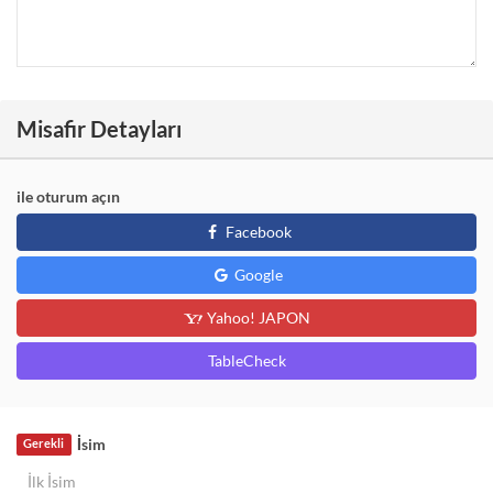
Misafir Detayları
ile oturum açın
Facebook
Google
Yahoo! JAPON
TableCheck
İsim
Gerekli