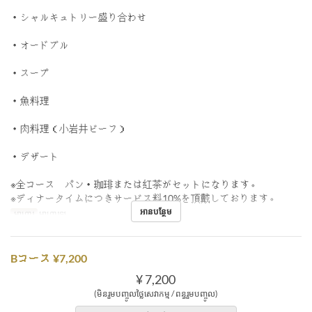
・シャルキュトリー盛り合わせ
・オードブル
・スープ
・魚料理
・肉料理（小岩井ビーフ）
・デザート
※全コース パン・珈琲または紅茶がセットになります。
※ディナータイムにつきサービス料10%を頂戴しております。
អានបន្ថែម
អាហារ
អាហារឡ
Bコース ¥7,200
¥ 7,200
(មិនរួមបញ្ចូលថ្លៃសេវាកម្ម / ពន្ធរួមបញ្ចូល)