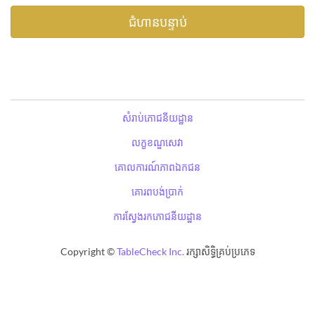
សំរាប់ភោជនីយដ្ឋាន
លក្ខខណ្ឌសេវា
គោលការណ៍ភាពឯកជន
គោរពបង់ប្រាក់
ការស្វែងរកភោជនីយដ្ឋាន
Copyright ©
TableCheck Inc.
រក្សាសិទ្ធិគ្រប់ប្រភេទ