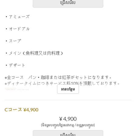
ជ្រើសរើស
・アミューズ
・オードブル
・スープ
・メイン（魚料理又は肉料理）
・デザート
※全コース パン・珈琲または紅茶がセットになります。
※ディナータイムにつきサービス料10%を頂戴しております。
អានបន្ថែម
អាហារ
អាហារឡ
Cコース ¥4,900
¥ 4,900
(មិនរួមបញ្ចូលថ្លៃសេវាកម្ម / ពន្ធរួមបញ្ចូល)
ជ្រើសរើស