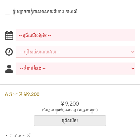
ខ្ញុំបញ្ជាក់ថាខ្ញុំបានអានសារពីហាង ខាងលើ
Aコース ¥9,200
¥ 9,200
(មិនរួមបញ្ចូលថ្លៃសេវាកម្ម / ពន្ធរួមបញ្ចូល)
ជ្រើសរើស
・アミューズ