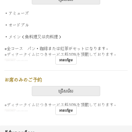
・アミューズ
・オードブル
・メイン（魚料理又は肉料理）
※全コース パン・珈琲または紅茶がセットになります。
※ディナータイムにつきサービス料10%を頂戴しております。
អានបន្ថែម
អាហារ
អាហារឡ
お席のみのご予約
ជ្រើសរើស
※ディナータイムにつきサービス料10%を頂戴しております。
អានបន្ថែម
អាហារ
អាហារឡ