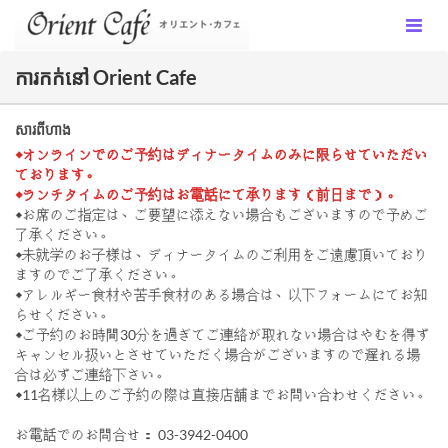
ការកក់នៅ Orient Cafe
សារពីហាង
◆オンラインでのご予約はディナータイムのみに限らせていただい
ております。
◆ランチタイムのご予約はお電話にて承ります（前日まで）。
◆お席のご指定は、ご要望に添えない場合もございますので予めご
了承ください。
◆未就学のお子様は、ディナータイムのご利用をご遠慮頂いており
ますのでご了承ください。
◆アレルギー食材や苦手食材のある場合は、以下フォームにてお知
らせください。
◆ご予約のお時間30分を過ぎてご連絡が取れない場合はやむを得ず
キャンセル扱いとさせていただく場合がございますので遅れる場
合は必ずご連絡下さい。
◆11名様以上のご予約の際は直接店舗までお問い合わせください。
お電話でのお問合せ： 03-3942-0400