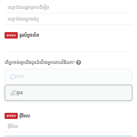
ទូរស័ព្ទចល័ត
ទាមទារ
តើអ្នកចង់ឲ្យយើងជូនដំណឹងអ្នកដោយវិធីណា?
SMS
គ្មាន
អ៊ីមែល
ទាមទារ