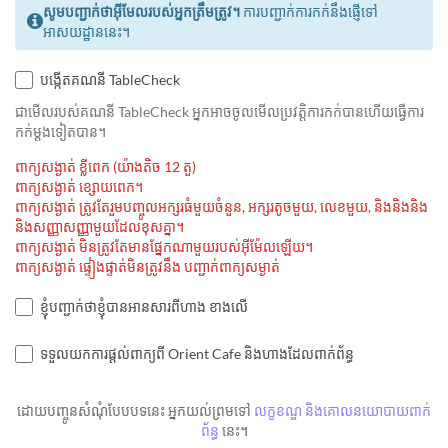
សូមបញ្ជាក់ថាអ៊ីមែលរបស់អ្នកត្រឹមត្រូវ។
ការបញ្ជាក់ការកក់នឹងផ្ញើទៅ
អាសយដ្ឋាននេះ។
បង្កើតគណនី TableCheck
ជាមេីលរបស់គណនី TableCheck អ្នកអាចចូលមើលប្រវត្តិការកក់បានហើយធ្វើការ
កក់ម្ដងទៀតបាន។
ពាក្យសង្ងាត់ ខ្លីពេក (យ៉ាងតិច 12 តួ)
ពាក្យសង្ងាត់ ខ្សោយពេក។
ពាក្យសង្ងាត់ ត្រូវតែរួមបញ្ចូលអក្សរធំមួយចំនួន, អក្សរតូចមួយ, លេខមួយ, និងនិងនិង
និងសញ្ញាសញ្ញាមួយដែលខុសគ្នា។
ពាក្យសង្ងាត់ មិនត្រូវតែមានផ្នែកណាមួយរបស់អ៊ីម៉ែលឡើយ។
ពាក្យសង្ងាត់ ផ្ទៀងផ្ទាត់មិនត្រូវនឹង បញ្ជាក់ពាក្យសម្ងាត់
ខ្ញុំបញ្ជាក់ថាខ្ញុំបានអានសារពីហាង ខាងលើ
ទទួលយកការផ្តល់ពាក្យពី Orient Cafe និងហាងដែលពាក់ព័ន្ធ
ដោយបញ្ចូនសំណុំបែបបទនេះ អ្នកយល់ព្រមទៅ
លក្ខខណ្ឌ និងគោលនយោបាយពាក់
ព័ន្ធ
នេះ។