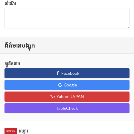
សំណើរ
ព័ត៌មានបង្សុក
ឡូតីនតាម
Facebook
Google
Yahoo! JAPAN
TableCheck
ឈ្មោះ
ទាមទារ