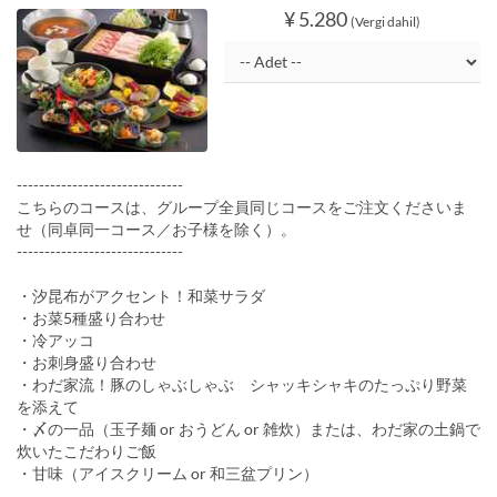
¥ 5.280
(Vergi dahil)
------------------------------
こちらのコースは、グループ全員同じコースをご注文くださいま
せ（同卓同一コース／お子様を除く）。
------------------------------
・汐昆布がアクセント！和菜サラダ
・お菜5種盛り合わせ
・冷アッコ
・お刺身盛り合わせ
・わだ家流！豚のしゃぶしゃぶ シャッキシャキのたっぷり野菜
を添えて
・〆の一品（玉子麺 or おうどん or 雑炊）または、わだ家の土鍋で
炊いたこだわりご飯
・甘味（アイスクリーム or 和三盆プリン）