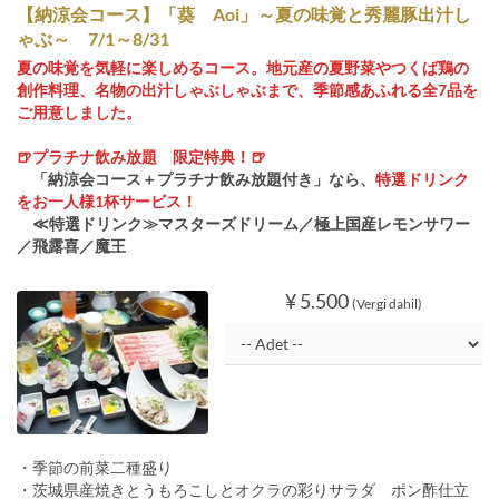
【納涼会コース】「葵 Aoi」～夏の味覚と秀麗豚出汁し
ゃぶ～ 7/1～8/31
夏の味覚を気軽に楽しめるコース。地元産の夏野菜やつくば鶏の
創作料理、名物の出汁しゃぶしゃぶまで、季節感あふれる全7品を
ご用意しました。
🍺プラチナ飲み放題 限定特典！🍺
「納涼会コース＋プラチナ飲み放題付き」なら、
特選ドリンク
をお一人様1杯サービス！
≪特選ドリンク≫マスターズドリーム／極上国産レモンサワー
／飛露喜／魔王
¥ 5.500
(Vergi dahil)
・季節の前菜二種盛り
・茨城県産焼きとうもろこしとオクラの彩りサラダ ポン酢仕立