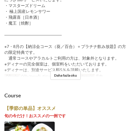
・マスターズドリーム
・ 極上国産レモンサワー
・飛露喜［日本酒］
・魔王［焼酎］
――――――――――――――
※7・8月の【納涼会コース（葵／百合）＋プラチナ飲み放題】の方
の限定特典です。
通常コースやアラカルトご利用の方は、対象外となります。
※ディナーの完全個室は、個室料をいただいております。
※ディナーは、別途サービス料5％を頂戴いたします。
Daha fazla oku
Öğünler
Öğle Yemeği, Akşam Yemeği
Koltuk Kategorisi
店内
Course
【季節の単品】オススメ
旬の今だけ！おススメの一例です