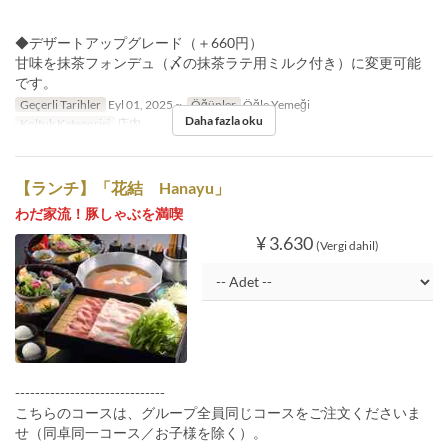
◆デザートアップグレード（＋660円）
甘味を抹茶フォンデュ（〆の抹茶ラテ用ミルク付き）に変更可能
です。
Geçerli Tarihler
Eyl 01, 2025 ~
Öğünler
Öğle Yemeği
Daha fazla oku
Koltuk Kategorisi
店内
【ランチ】「花結 Hanayu」
わだ家流！豚しゃぶを満喫
¥ 3.630
(Vergi dahil)
------------------------------
こちらのコースは、グループ全員同じコースをご注文くださいま
せ（同卓同一コース／お子様を除く）。