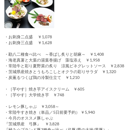
・お刺身二点盛 ￥1,078
・お刺身三点盛 ￥1,628
・勘八二種食べ比べ ～香ばし炙りと胡麻～ ￥1,408
・海老真薯と大葉の湯葉巻揚げ 藻塩添え ￥1,958
・常陸牛と彩り夏野菜の炙り 涼風ビネグレットソース ￥2,838
・茨城県産焼きとうもろこしとオクラの彩りサラダ ￥1,320
・炭薫るつくば鶏の冷製仕立て ￥1,210
・［芋やす］焼き芋アイスクリーム ￥605
・［芋やす］大学焼き芋 ￥748
・レモン豚しゃぶ ￥3,058～
・常陸牛すき焼き（単品／5日前要予約） ￥5,940
・今月のオススメ豚しゃぶ
『茨城県産 弓豚』 ￥3,828
『極み☆ブランド豚3種食べ比べ（弓豚/夢の大地/黒豚）』