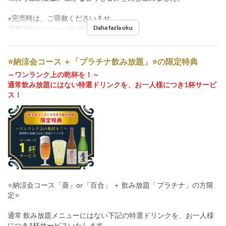
※完売時は、ご容赦くださいませ。
Daha fazla oku
Öğünler
Akşam Yemeği
Koltuk Kategorisi
店内
⭐納涼会コース ＋「プラチナ飲み放題」⭐の限定特典
～ワンランク上の乾杯を！～
通常飲み放題にはない特選ドリンクを、お一人様につき1杯サービ
ス！
⭐納涼会コース「葵」or「百合」 ＋ 飲み放題「プラチナ」の方限
定⭐
通常 飲み放題メニューにはない下記の特選ドリンクを、お一人様
につき1杯サービスいたします。