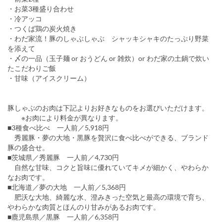
・お菜3種盛り合わせ
・冷アッコ
・つくば鶏の炭火焼き
・わだ家流！豚のしゃぶしゃぶ シャッキシャキのたっぷり野菜
を添えて
・〆の一品（玉子麺 or おうどん or 雑炊）or わだ家の土鍋で炊い
たこだわりご飯
・甘味（アイスクリーム）
豚しゃぶのお肉は下記よりお好きなものをお選びいただけます。
※お肉により料金が異なります。
■3種食べ比べ 一人前／5,918円
秀麗豚・夢の大地・黒豚を贅沢に食べ比べができる、ブランド
豚の盛合せ。
■茨城県／秀麗豚 一人前／4,730円
自然な甘味、コクと旨味に優れていてキメが細かく、やわらか
なお肉です。
■北海道／夢の大地 一人前／5,368円
肥沃な大地、綺麗な水、澄みきった空気と最高の環境で育ち、
やわらかな肉質とほんのり甘みがあるお肉です。
■鹿児島県／黒豚 一人前／6,358円