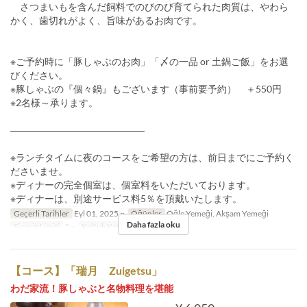
さつまいもを含んだ飼料でのびのび育てられた肉質は、やわら
かく、歯切れがよく、旨味があるお肉です。
※ご予約時に「豚しゃぶのお肉」「〆の一品 or 土鍋ご飯」をお選
びください。
※豚しゃぶの『個々鍋』もございます（事前要予約） ＋550円
※2名様～承ります。
――――――――――――――
※ランチタイムに夜のコースをご希望の方は、前日までにご予約く
ださいませ。
※ディナーの完全個室は、個室料をいただいております。
※ディナーは、別途サービス料5％を頂戴いたします。
Geçerli Tarihler
Eyl 01, 2025 ~
Öğünler
Öğle Yemeği, Akşam Yemeği
Daha fazla oku
Sipariş Limiti
2 ~
Koltuk Kategorisi
店内
【コース】「瑞月 Zuigetsu」
わだ家流！豚しゃぶと名物料理を堪能