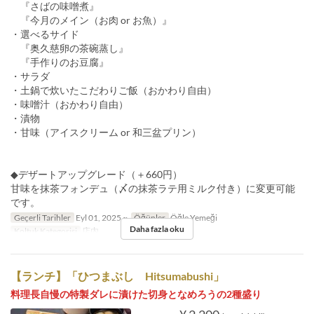
『さばの味噌煮』
『今月のメイン（お肉 or お魚）』
・選べるサイド
『奥久慈卵の茶碗蒸し』
『手作りのお豆腐』
・サラダ
・土鍋で炊いたこだわりご飯（おかわり自由）
・味噌汁（おかわり自由）
・漬物
・甘味（アイスクリーム or 和三盆プリン）
◆デザートアップグレード（＋660円）
甘味を抹茶フォンデュ（〆の抹茶ラテ用ミルク付き）に変更可能
です。
Geçerli Tarihler
Eyl 01, 2025 ~
Öğünler
Öğle Yemeği
Daha fazla oku
Koltuk Kategorisi
店内
【ランチ】「ひつまぶし Hitsumabushi」
料理長自慢の特製ダレに漬けた切身となめろうの2種盛り