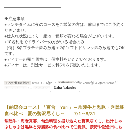
――――――――――――――
🔶注意事項
※ランチタイムに夜のコースをご希望の方は、前日までにご予約く
ださいませ。
※仕入れ状況により、産地・種類が変わる場合がございます。
※10名利用でドライバーの方がいる場合のみ…
［例］8名プラチナ飲み放題＋2名ソフトドリンク飲み放題でもOK
です。
※ディナーの完全個室は、個室料をいただいております。
※ディナーは、別途サービス料5％を頂戴いたします。
――――――――――――――
Geçerli Tarihler
Tem 01 ~ Ağu 31
Öğünler
Öğle Yemeği, Akşam Yemeği
Daha fazla oku
Sipariş Limiti
2 ~
Koltuk Kategorisi
店内
【納涼会コース】「百合 Yuri」～常陸牛と黒豚・秀麗豚
食べ比べ 夏の贅沢尽くし～ 7/1～8/31
常陸牛・海老真薯、旬魚料理を盛り込んだ贅沢尽くし。出汁しゃ
ぶしゃぶは黒豚と秀麗豚の食べ比べでご提供。接待や記念日にも