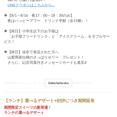
LINEクーポンはこちらから…
🔶【8/1～8/16 夜17：00～18：30のみ】
夜はハッピーアワー ドリンク半額（全15種）！
🔶【終日】小学生以下のお子様は
「お子様フリードリンク」と「アイスクリーム」をダブルサー
ビス！
🔶【終日】浴衣で来店された方へ
山梨県産白桃のさっぱりゼリー プレゼント！
さらに、記念写真付きメッセージカードも進呈♪
Daha fazla oku
Öğünler
Öğle Yemeği, Akşam Yemeği
Koltuk Kategorisi
店内
【ランチ】選べるデザート⭐好評につき期間延長
期間限定スイーツの新登場！
ランチの選べるデザート