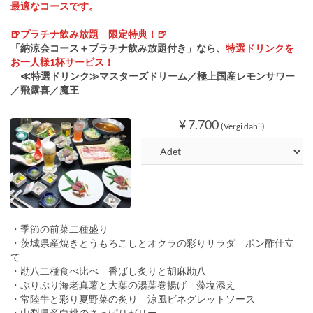
最適なコースです。
🍺プラチナ飲み放題 限定特典！🍺
「納涼会コース＋プラチナ飲み放題付き」なら、
特選ドリンクを
お一人様1杯サービス！
≪特選ドリンク≫マスターズドリーム／極上国産レモンサワー
／飛露喜／魔王
¥ 7.700
(Vergi dahil)
・季節の前菜二種盛り
・茨城県産焼きとうもろこしとオクラの彩りサラダ ポン酢仕立
て
・勘八二種食べ比べ 香ばし炙りと胡麻勘八
・ぷりぷり海老真薯と大葉の湯葉巻揚げ 藻塩添え
・常陸牛と彩り夏野菜の炙り 涼風ビネグレットソース
・山梨県産白桃のさっぱりゼリー