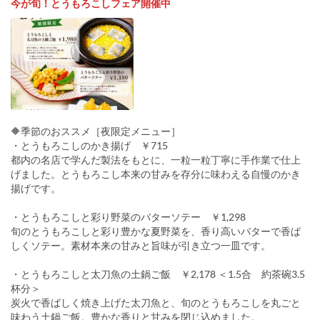
今が旬！とうもろこしフェア開催中
🔶季節のおススメ［夜限定メニュー］
・とうもろこしのかき揚げ ￥715
都内の名店で学んだ製法をもとに、一粒一粒丁寧に手作業で仕上
げました。とうもろこし本来の甘みを存分に味わえる自慢のかき
揚げです。
・とうもろこしと彩り野菜のバターソテー ￥1,298
旬のとうもろこしと彩り豊かな夏野菜を、香り高いバターで香ば
しくソテー。素材本来の甘みと旨味が引き立つ一皿です。
・とうもろこしと太刀魚の土鍋ご飯 ￥2,178 ＜1.5合 約茶碗3.5
杯分＞
炭火で香ばしく焼き上げた太刀魚と、旬のとうもろこしを丸ごと
味わう土鍋ご飯。豊かな香りと甘みを閉じ込めました。