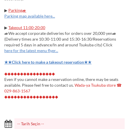
▶
Parking🚙
Parking map available here...
▶
Takeout 11:00-20:00
🚙We accept corporate deliveries for orders over 20,000 yen🚙
(Delivery times are 10:30-11:00 and 15:30-16:30/Reservations
required 5 days in advance/In and around Tsukuba city) Click
here for the latest menu flyer...
★★Click here to make a takeout reservation★★
◆◆◆◆◆◆◆◆◆◆◆◆◆◆◆◆
Even if you cannot make a reservation online, there may be seats
available. Please feel free to contact us.
Wada-ya Tsukuba store ☎
029-863-1567
◆◆◆◆◆◆◆◆◆◆◆◆◆◆◆◆◆