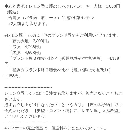
◆わだ家流！レモン香る豚のしゃぶしゃぶ お一人様 3,058円
（税込）
秀麗豚（バラ肉・肩ロース）/白葱/水菜/レモン
※2人前より承ります。
※レモン豚しゃぶは、他のブランド豚でもご利用いただけます。
「夢の大地 3,608円」
「弓豚 4,048円」
「黒豚 4,598円」
「ブランド豚３種食べ比べ（秀麗豚/夢の大地/黒豚） 4,158
円」
「極み☆ブランド豚３種食べ比べ（弓豚/夢の大地/黒豚）
4,488円」
---------------------------------
レモン🍋豚しゃぶは当日注文も承りますが、終売となることもご
ざいます。
必ずお召し上がりになりたい！という方は、【席のみ予約】でご
予約いただき、【要望・コメント欄】に「レモン豚しゃぶ希望」
とご明記くださいませ。
---------------------------------
※ディナーの完全個室は、個室料をいただいております。