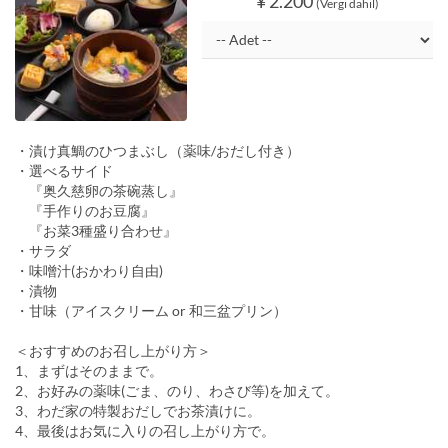
¥ 2.200
(Vergi dahil)
・漬け真鯛のひつまぶし（薬味/おだし付き）
・選べるサイド
『奥久慈卵の茶碗蒸し』
『手作りのお豆腐』
『お菜3種盛り合わせ』
・サラダ
・味噌汁(おかわり自由)
・漬物
・甘味（アイスクリーム or 和三盆プリン）
＜おすすめのお召し上がり方＞
1、まずはそのままで。
2、お好みの薬味(ごま、のり、わさび等)を加えて。
3、わだ家の特製おだしでお茶漬けに。
4、最後はお気に入りの召し上がり方で。