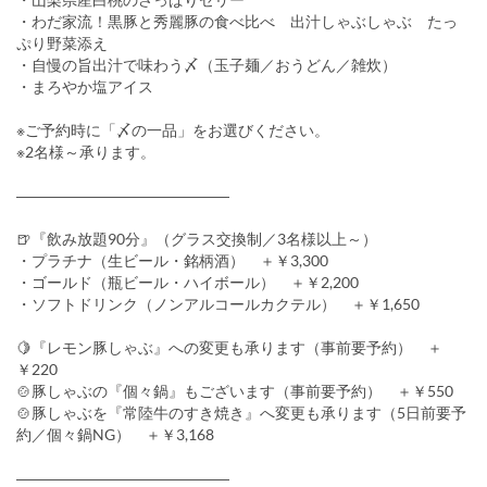
・わだ家流！黒豚と秀麗豚の食べ比べ 出汁しゃぶしゃぶ たっ
ぷり野菜添え
・自慢の旨出汁で味わう〆（玉子麺／おうどん／雑炊）
・まろやか塩アイス
※ご予約時に「〆の一品」をお選びください。
※2名様～承ります。
――――――――――――――
🍺『飲み放題90分』（グラス交換制／3名様以上～）
・プラチナ（生ビール・銘柄酒） ＋￥3,300
・ゴールド（瓶ビール・ハイボール） ＋￥2,200
・ソフトドリンク（ノンアルコールカクテル） ＋￥1,650
🍋『レモン豚しゃぶ』への変更も承ります（事前要予約） ＋
￥220
🍲豚しゃぶの『個々鍋』もございます（事前要予約） ＋￥550
🍲豚しゃぶを『常陸牛のすき焼き』へ変更も承ります（5日前要予
約／個々鍋NG） ＋￥3,168
――――――――――――――