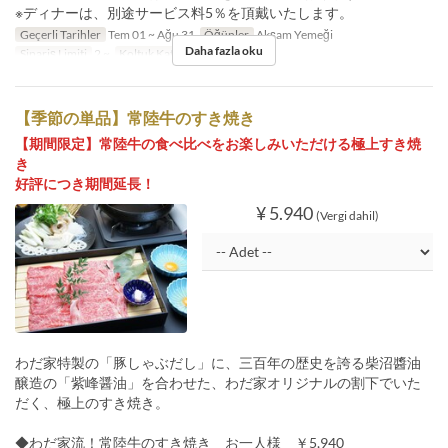
※ディナーは、別途サービス料5％を頂戴いたします。
Geçerli Tarihler
Tem 01 ~ Ağu 31
Öğünler
Akşam Yemeği
Daha fazla oku
Sipariş Limiti
2 ~
Koltuk Kategorisi
店内
【季節の単品】常陸牛のすき焼き
【期間限定】常陸牛の食べ比べをお楽しみいただける極上すき焼
き
好評につき期間延長！
¥ 5.940
(Vergi dahil)
わだ家特製の「豚しゃぶだし」に、三百年の歴史を誇る柴沼醬油
醸造の「紫峰醤油」を合わせた、わだ家オリジナルの割下でいた
だく、極上のすき焼き。
◆わだ家流！常陸牛のすき焼き お一人様 ￥5,940