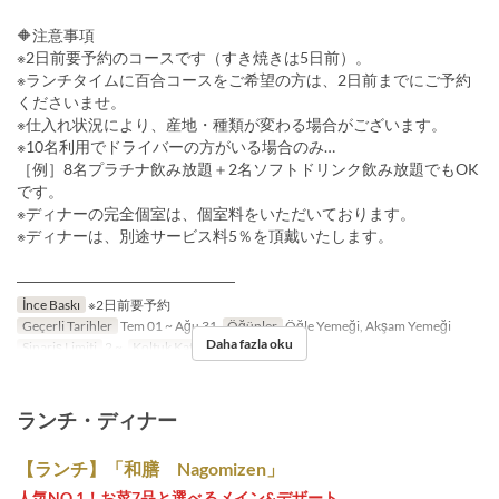
🔶注意事項
※2日前要予約のコースです（すき焼きは5日前）。
※ランチタイムに百合コースをご希望の方は、2日前までにご予約
くださいませ。
※仕入れ状況により、産地・種類が変わる場合がございます。
※10名利用でドライバーの方がいる場合のみ…
［例］8名プラチナ飲み放題＋2名ソフトドリンク飲み放題でもOK
です。
※ディナーの完全個室は、個室料をいただいております。
※ディナーは、別途サービス料5％を頂戴いたします。
――――――――――――――
İnce Baskı
※2日前要予約
Geçerli Tarihler
Tem 01 ~ Ağu 31
Öğünler
Öğle Yemeği, Akşam Yemeği
Daha fazla oku
Sipariş Limiti
2 ~
Koltuk Kategorisi
店内
ランチ・ディナー
【ランチ】「和膳 Nagomizen」
人気NO.1！お菜7品と選べるメイン&デザート