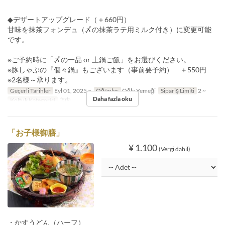
◆デザートアップグレード（＋660円）
甘味を抹茶フォンデュ（〆の抹茶ラテ用ミルク付き）に変更可能
です。
※ご予約時に「〆の一品 or 土鍋ご飯」をお選びください。
※豚しゃぶの『個々鍋』もございます（事前要予約） ＋550円
※2名様～承ります。
Geçerli Tarihler
Eyl 01, 2025 ~
Öğünler
Öğle Yemeği
Sipariş Limiti
2 ~
Daha fazla oku
Koltuk Kategorisi
店内
「お子様御膳」
¥ 1.100
(Vergi dahil)
・かすうどん（ハーフ）