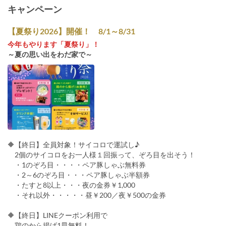
キャンペーン
【夏祭り2026】開催！ 8/1～8/31
今年もやります「夏祭り」！
～夏の思い出をわだ家で～
🔶【終日】全員対象！サイコロで運試し♪
2個のサイコロをお一人様１回振って、ぞろ目を出そう！
・1のぞろ目・・・・ペア豚しゃぶ無料券
・2～6のぞろ目・・・ペア豚しゃぶ半額券
・たすと8以上・・・夜の金券￥1,000
・それ以外・・・・・昼￥200／夜￥500の金券
🔶【終日】LINEクーポン利用で
鶏のから揚げ1皿無料！