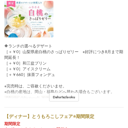
🔶ランチの選べるデザート
［＋￥0］山梨県産白桃のさっぱりゼリー ※好評につき8月まで期
間延長！
［＋￥0］和三盆プリン
［＋￥0］アイスクリーム
［＋￥660］抹茶フォンデュ
※完売時は、ご容赦くださいませ。
※白桃の産地は、岡山・福島などへ替わる場合もございます。
Daha fazla oku
Öğünler
Öğle Yemeği
Koltuk Kategorisi
店内
【ディナー】とうもろこしフェア⭐期間限定
期間限定