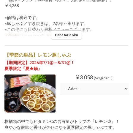
￥4,268
※価格は税込です。
※豚しゃぶ／すき焼きは、2名様～承ります。
※この他にも日替わり黒板メニューございます。
Daha fazla oku
Öğünler
Akşam Yemeği
Koltuk Kategorisi
店内
【季節の単品】レモン豚しゃぶ
【期間限定】2026年7/1㊌～8/31㊊！
夏季限定『夏★鍋』
¥ 3.058
(Vergi dahil)
柑橘類の中でもビタミンCの含有量がトップの『レモン🍋』！
爽やかな酸味と香りがクセになる夏季限定の豚しゃぶです。