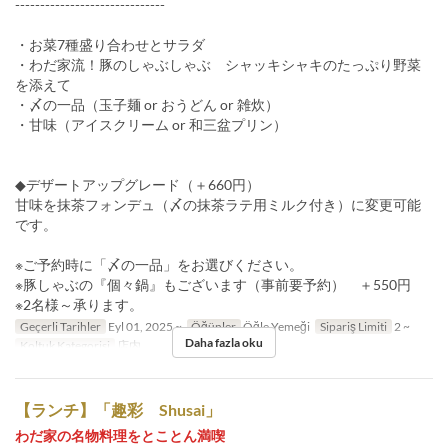
------------------------------
・お菜7種盛り合わせとサラダ
・わだ家流！豚のしゃぶしゃぶ シャッキシャキのたっぷり野菜
を添えて
・〆の一品（玉子麺 or おうどん or 雑炊）
・甘味（アイスクリーム or 和三盆プリン）
◆デザートアップグレード（＋660円）
甘味を抹茶フォンデュ（〆の抹茶ラテ用ミルク付き）に変更可能
です。
※ご予約時に「〆の一品」をお選びください。
※豚しゃぶの『個々鍋』もございます（事前要予約） ＋550円
※2名様～承ります。
Geçerli Tarihler
Eyl 01, 2025 ~
Öğünler
Öğle Yemeği
Sipariş Limiti
2 ~
Daha fazla oku
Koltuk Kategorisi
店内
【ランチ】「趣彩 Shusai」
わだ家の名物料理をとことん満喫