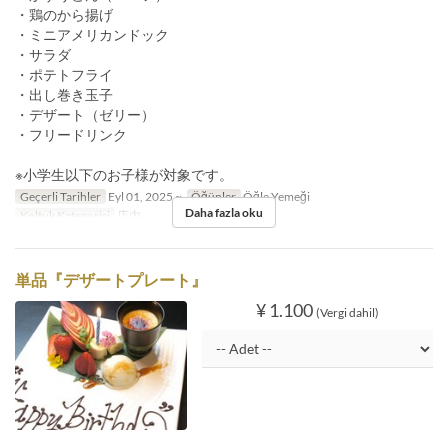
・鶏のから揚げ
・ミニアメリカンドック
・サラダ
・ポテトフライ
・出し巻き玉子
・デザート（ゼリー）
・フリードリンク
※小学生以下のお子様が対象です。
Geçerli Tarihler
Eyl 01, 2025 ~
Öğünler
Öğle Yemeği
Daha fazla oku
Koltuk Kategorisi
店内
単品『デザートプレート』
¥ 1.100
(Vergi dahil)