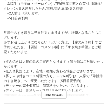
常陸牛（モモ肉・サーロイン）/茨城県産長葱と白菜/土浦蓮根/
クレソン/奥久慈産しらたき/車麩/焼き豆腐/奥久慈卵
※2人前より承ります。
※5日前要予約
---------------------------------
常陸牛のすき焼きは当日注文も承りますが、終売となることもご
ざいます。
必ずお召し上がりになりたい！という方は、【席のみ予約】でご
予約いただき、【要望・コメント欄】に「すき焼き希望」とご明
記くださいませ。
---------------------------------
※すき焼きは大鍋のみのご案内となります（個々鍋はご対応いたし
かねます）。
※仕入れ状況により、産地・種類が変わる場合がございます。
※豚しゃぶ付きコース料理の方も、＋3,168円/お一人様で「常陸牛
のすき焼き」へご変更いただけます（5日前要予約）。
※ディナーの完全個室は、個室料をいただいております。
※ディナーは、別途サービス料5％を頂戴いたします。
Daha fazla oku
Öğünler
Akşam Yemeği
Sipariş Limiti
2 ~
Koltuk Kategorisi
店内