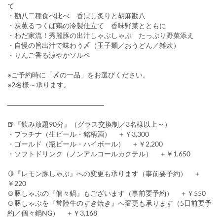
て
・勘八二種食べ比べ 香ばし炙りと胡麻勘八
・炭薫るつくば鶏の冷製仕立て 香味野菜とともに
・わだ家流！秀麗豚の出汁しゃぶしゃぶ たっぷり野菜添え
・自慢の旨出汁で味わう〆（玉子麺／おうどん／雑炊）
・りんご香る涼やかソルベ
※ご予約時に「〆の一品」をお選びください。
※2名様～承ります。
――――――――――――――
🍺『飲み放題90分』（グラス交換制／3名様以上～）
・プラチナ（生ビール・銘柄酒） ＋￥3,300
・ゴールド（瓶ビール・ハイボール） ＋￥2,200
・ソフトドリンク（ノンアルコールカクテル） ＋￥1,650
🍋『レモン豚しゃぶ』への変更も承ります（事前要予約） ＋
￥220
🍲豚しゃぶの『個々鍋』もございます（事前要予約） ＋￥550
🍲豚しゃぶを『常陸牛のすき焼き』へ変更も承ります（5日前要予
約／個々鍋NG） ＋￥3,168