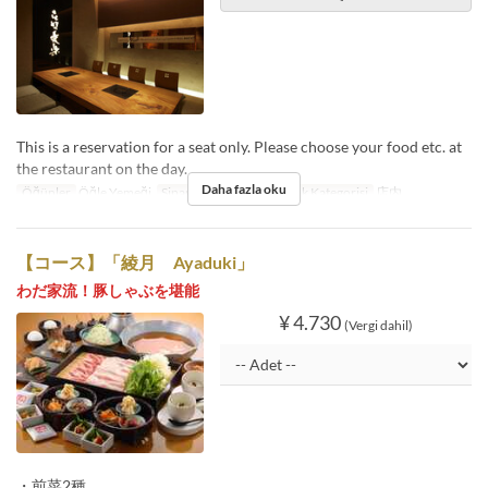
This is a reservation for a seat only. Please choose your food etc. at
the restaurant on the day.
Daha fazla oku
Öğünler
Öğle Yemeği
Sipariş Limiti
2 ~
Koltuk Kategorisi
店内
【コース】「綾月 Ayaduki」
わだ家流！豚しゃぶを堪能
¥ 4.730
(Vergi dahil)
・前菜2種