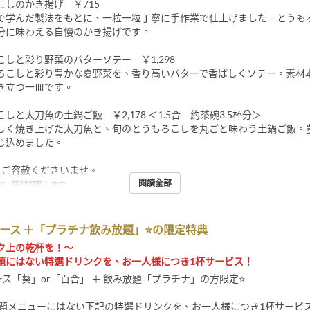
こしのかき揚げ ￥715
で学んだ製法をもとに、一粒一粒丁寧に手作業で仕上げました。とうも
分に味わえる自慢のかき揚げです。
しと彩り野菜のバターソテー ￥1,298
ろこしと彩り豊かな夏野菜を、香り高いバターで香ばしくソテー。素材
き立つ一皿です。
しと太刀魚の土鍋ご飯 ￥2,178 ＜1.5合 約茶碗3.5杯分＞
しく焼き上げた太刀魚と、旬のとうもろこしを丸ごと味わう土鍋ご飯。
じ込めました。
、ご容赦くださいませ。
閱讀全部
餐
座位類別
店内
ース ＋「プラチナ飲み放題」⭐の限定特典
ク上の乾杯を！～
題にはない特選ドリンクを、お一人様につき1杯サービス！
ース「葵」or「百合」 ＋ 飲み放題「プラチナ」の方限定⭐
放題メニューにはない下記の特選ドリンクを、お一人様につき1杯サービ