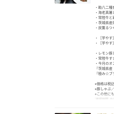
・勘八二種
・海老真薯と
・常陸牛と
・茨城県産
・炭薫るつく
・［芋やす
・［芋やす
・レモン豚し
・常陸牛すき
・今月のオ
『茨城県産 
『極み☆ブラ
※価格は税
※豚しゃぶ
※この他に
進餐時間
晚