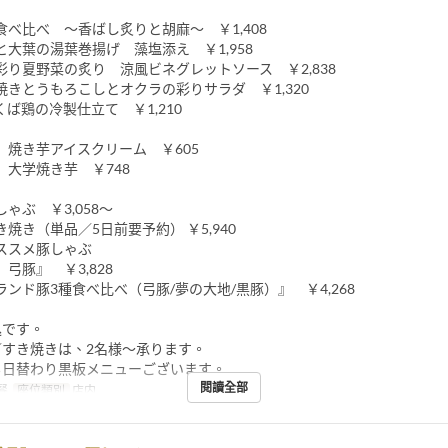
食べ比べ ～香ばし炙りと胡麻～ ￥1,408
大葉の湯葉巻揚げ 藻塩添え ￥1,958
彩り夏野菜の炙り 涼風ビネグレットソース ￥2,838
焼きとうもろこしとオクラの彩りサラダ ￥1,320
ば鶏の冷製仕立て ￥1,210
］焼き芋アイスクリーム ￥605
］大学焼き芋 ￥748
ゃぶ ￥3,058～
焼き（単品／5日前要予約） ￥5,940
ススメ豚しゃぶ
弓豚』 ￥3,828
ンド豚3種食べ比べ（弓豚/夢の大地/黒豚）』 ￥4,268
込です。
／すき焼きは、2名様～承ります。
も日替わり黒板メニューございます。
閱讀全部
餐
座位類別
店内