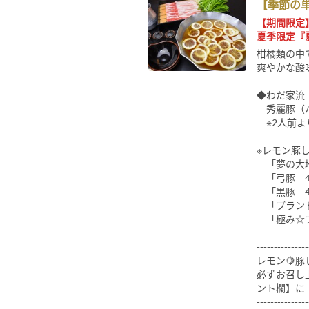
【季節の
【期間限定】2
夏季限定『
柑橘類の中
爽やかな酸
◆わだ家流
秀麗豚（バ
※2人前よ
※レモン豚
「夢の大地 
「弓豚 4,
「黒豚 4,
「ブランド
「極み☆ブ
---------------
レモン🍋
必ずお召し
ント欄】に
---------------