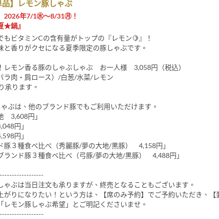
単品】レモン豚しゃぶ
026年7/1㊌～8/31㊊！
夏★鍋』
でもビタミンCの含有量がトップの『レモン🍋』！
味と香りがクセになる夏季限定の豚しゃぶです。
！レモン香る豚のしゃぶしゃぶ お一人様 3,058円（税込）
ラ肉・肩ロース）/白葱/水菜/レモン
り承ります。
しゃぶは、他のブランド豚でもご利用いただけます。
3,608円」
048円」
598円」
豚３種食べ比べ（秀麗豚/夢の大地/黒豚） 4,158円」
ランド豚３種食べ比べ（弓豚/夢の大地/黒豚） 4,488円」
------------------
豚しゃぶは当日注文も承りますが、終売となることもございます。
上がりになりたい！という方は、【席のみ予約】でご予約いただき、【
「レモン豚しゃぶ希望」とご明記くださいませ。
------------------