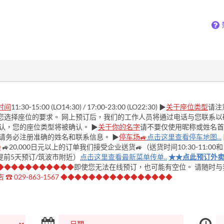
时间
11:30-15:00 (LO14:30) / 17:00-23:00 (LO22:30) ▶
关于座位类型
请注
您选择座位的要求。 网上预订后，我们的工作人员将通过电话与您联系以
认，您的座位类型将被确认。 ▶︎
关于你的名字
请不要仅使用昵称或姓名首
 请务必注册准确的姓名和联系信息。 ▶
停车场🚙
点击这里查看停车地图...
0
🚙20,000日元以上的订单我们接受企业送货🚙（送货时间10:30-11:00和15
需要提前5天预订/筑波市附近）
点击这里查看最新菜单传单..
★★点此预订外
◆◆◆◆◆◆◆◆◆◆◆
即使您无法在线预订，也可能有空位。 请随时与
 ☎ 029-863-1567 ◆◆◆◆◆◆◆◆◆◆◆◆◆◆◆◆