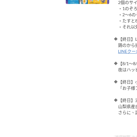
2個のサイ
・1のぞろ
・2～6の
・たすと8以
・それ以外
🔶【終日】
鶏のから揚
LINEク
🔶【8/1～
夜はハッピ
🔶【終日
「お子様フ
🔶【終日
山梨県産白
さらに、記