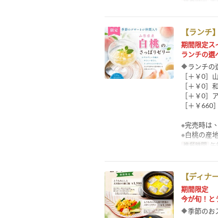
進餐時間
午餐
【ランチ
期間限定ス
ランチの選
🔶ランチ
［＋￥0］
［＋￥0］
［＋￥0］
［＋￥66
※完売時は
※白桃の産
進餐時間
午
【ディナ
期間限定
今が旬！と
🔶季節の