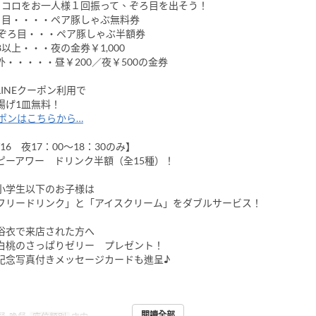
コロをお一人様１回振って、ぞろ目を出そう！
目・・・・ペア豚しゃぶ無料券
ぞろ目・・・ペア豚しゃぶ半額券
上・・・夜の金券￥1,000
・・・・・昼￥200／夜￥500の金券
LINEクーポン利用で
げ1皿無料！
ーポンはこちらから…
8/16 夜17：00～18：30のみ】
ーアワー ドリンク半額（全15種）！
】小学生以下のお子様は
リードリンク」と「アイスクリーム」をダブルサービス！
】浴衣で来店された方へ
桃のさっぱりゼリー プレゼント！
念写真付きメッセージカードも進呈♪
閱讀全部