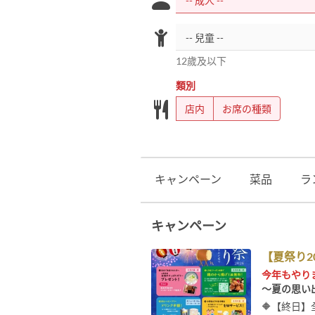
12歲及以下
類別
店内
お席の種類
キャンペーン
菜品
ラ
キャンペーン
【夏祭り20
今年もやり
～夏の思い
🔶【終日