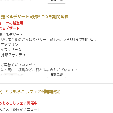
, 晚餐
座位類別
店内
】選べるデザート⭐好評につき期間延長
イーツの新登場！
べるデザート
の選べるデザート
山梨県産白桃のさっぱりゼリー ※好評につき8月まで期間延長！
和三盆プリン
アイスクリーム
0］抹茶フォンデュ
、ご容赦くださいませ。
地は、岡山・福島などへ替わる場合もございます。
閱讀全部
餐
座位類別
店内
ー】とうもろこしフェア⭐期間限定
うもろこしフェア開催中
おススメ［夜限定メニュー］