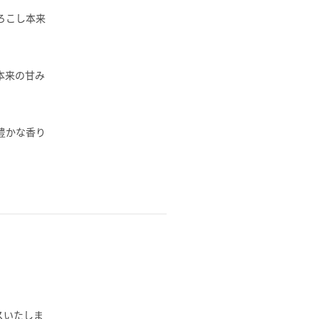
ろこし本来
本来の甘み
豊かな香り
スいたしま