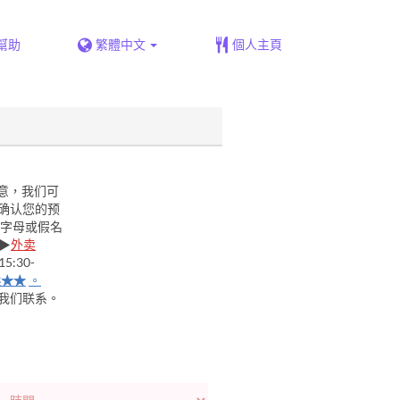
幫助
繁體中文
個人主頁
意，我们可
确认您的预
字母或假名
▶
外卖
:30-
卖★★
。
我们联系。