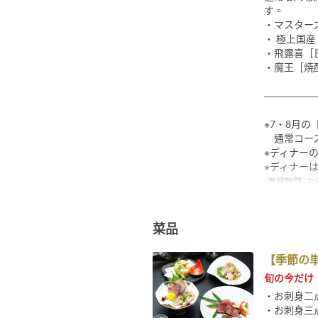
す。
・マスター
・ 極上国
・飛露喜［
・魔王［焼
―――――
※7・8月
通常コース
※ディナー
※ディナー
進餐時間
午餐
菜品
【季節の
旬の今だけ
・お刺身二点
・お刺身三点