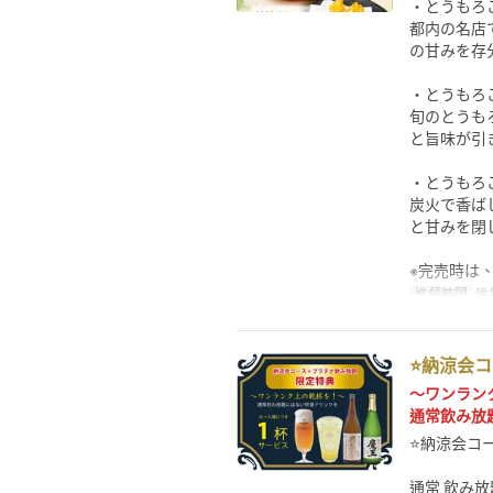
・とうもろ
都内の名店
の甘みを存
・とうもろこ
旬のとうも
と旨味が引
・とうもろこ
炭火で香ば
と甘みを閉
※完売時は
進餐時間
晚
⭐納涼会コ
～ワンラン
通常飲み放
⭐納涼会コ
通常 飲み