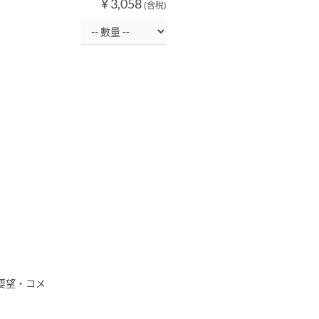
¥ 3,058
(含稅)
要望・コメ