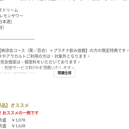
ズドリーム
産レモンサワー
日本酒］
酎］
―――――――――
の【納涼会コース（葵／百合）＋プラチナ飲み放題】の方の限定特典です
やアラカルトご利用の方は、対象外となります。
の完全個室は、個室料をいただいております。
は、別途サービス料5％を頂戴いたします。
閱讀全部
, 晚餐
座位類別
店内
単品】オススメ
！おススメの一例です
盛 ￥1,078
盛 ￥1,628