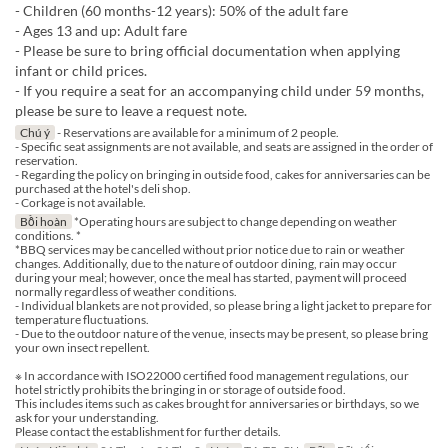
- Children (60 months-12 years): 50% of the adult fare
- Ages 13 and up: Adult fare
- Please be sure to bring official documentation when applying
infant or child prices.
- If you require a seat for an accompanying child under 59 months,
please be sure to leave a request note.
Chú ý
- Reservations are available for a minimum of 2 people.
- Specific seat assignments are not available, and seats are assigned in the order of
reservation.
- Regarding the policy on bringing in outside food, cakes for anniversaries can be
purchased at the hotel's deli shop.
- Corkage is not available.
Bồi hoàn
*Operating hours are subject to change depending on weather
conditions. *
*BBQ services may be cancelled without prior notice due to rain or weather
changes. Additionally, due to the nature of outdoor dining, rain may occur
during your meal; however, once the meal has started, payment will proceed
normally regardless of weather conditions.
- Individual blankets are not provided, so please bring a light jacket to prepare for
temperature fluctuations.
- Due to the outdoor nature of the venue, insects may be present, so please bring
your own insect repellent.
※ In accordance with ISO22000 certified food management regulations, our
hotel strictly prohibits the bringing in or storage of outside food.
This includes items such as cakes brought for anniversaries or birthdays, so we
ask for your understanding.
Please contact the establishment for further details.