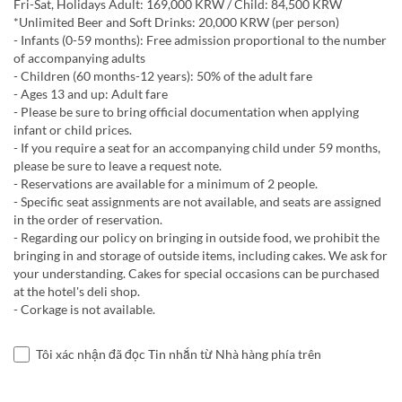
Fri-Sat, Holidays Adult: 169,000 KRW / Child: 84,500 KRW
*Unlimited Beer and Soft Drinks: 20,000 KRW (per person)
- Infants (0-59 months): Free admission proportional to the number
of accompanying adults
- Children (60 months-12 years): 50% of the adult fare
- Ages 13 and up: Adult fare
- Please be sure to bring official documentation when applying
infant or child prices.
- If you require a seat for an accompanying child under 59 months,
please be sure to leave a request note.
- Reservations are available for a minimum of 2 people.
- Specific seat assignments are not available, and seats are assigned
in the order of reservation.
- Regarding our policy on bringing in outside food, we prohibit the
bringing in and storage of outside items, including cakes. We ask for
your understanding. Cakes for special occasions can be purchased
at the hotel's deli shop.
- Corkage is not available.
Tôi xác nhận đã đọc Tin nhắn từ Nhà hàng phía trên