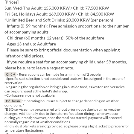
[Prices]
Sun, Wed-Thu Adult: 155,000 KRW / Child: 77,500 KRW
Fri-Sat, Holidays Adult: 169,000 KRW / Child: 84,500 KRW
*Unlimited Beer and Soft Drinks: 20,000 KRW (per person)
- Infants (0-59 months): Free admission proportional to the number
of accompanying adults
- Children (60 months-12 years): 50% of the adult fare
- Ages 13 and up: Adult fare
- Please be sure to bring official documentation when applying
infant or child prices.
- If you require a seat for an accompanying child under 59 months,
please be sure to leave a request note.
Chú ý
- Reservations can be made for a minimum of 2 people.
- Specific seat selection is not possible and seats will be assigned in the order of
reservation.
- Regarding the regulation on bringing in outside food, cakes for anniversaries
can be purchased at the hotel's deli shop.
- Corkage service is not available.
Bồi hoàn
*Operating hours are subject to change depending on weather
conditions. *
*BBQ services may be cancelled without prior notice due to rain or weather
changes. Additionally, due to the nature of outdoor dining, rain may occur
during your meal; however, once the meal has started, payment will proceed
normally regardless of weather conditions.
- Individual blankets are not provided, so please bring a light jacket to prepare for
temperature fluctuations.