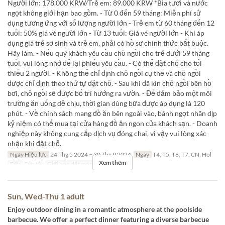
Người lớn: 178.000 KRW/Trẻ em: 89.000 KRW *Bia tươi và nước
ngọt không giới hạn bao gồm. - Từ 0 đến 59 tháng: Miễn phí sử
dụng tương ứng với số lượng người lớn - Trẻ em từ 60 tháng đến 12
tuổi: 50% giá vé người lớn - Từ 13 tuổi: Giá vé người lớn - Khi áp
dụng giá trẻ sơ sinh và trẻ em, phải có hồ sơ chính thức bắt buộc.
Hãy làm. - Nếu quý khách yêu cầu chỗ ngồi cho trẻ dưới 59 tháng
tuổi, vui lòng nhớ để lại phiếu yêu cầu. - Có thể đặt chỗ cho tối
thiểu 2 người. - Không thể chỉ định chỗ ngồi cụ thể và chỗ ngồi
được chỉ định theo thứ tự đặt chỗ. - Sau khi đã kín chỗ ngồi bên hồ
bơi, chỗ ngồi sẽ được bố trí hướng ra vườn. - Để đảm bảo một môi
trường ăn uống dễ chịu, thời gian dùng bữa được áp dụng là 120
phút. - Về chính sách mang đồ ăn bên ngoài vào, bánh ngọt nhân dịp
kỷ niệm có thể mua tại cửa hàng đồ ăn ngon của khách sạn. - Doanh
nghiệp này không cung cấp dịch vụ đóng chai, vì vậy vui lòng xác
nhận khi đặt chỗ.
Ngày Hiệu lực
24 Thg 5 2024 ~ 30 Thg 9 2024
Ngày
T4, T5, T6, T7, CN, Hol
Xem thêm
Bữa
Bữa tối
Giới hạn dặt món
1 ~ 4
Sun, Wed-Thu 1 adult
Enjoy outdoor dining in a romantic atmosphere at the poolside
barbecue. We offer a perfect dinner featuring a diverse barbecue