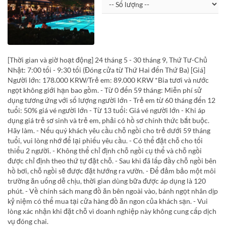
[Thời gian và giờ hoạt động] 24 tháng 5 - 30 tháng 9, Thứ Tư-Chủ
Nhật: 7:00 tối - 9:30 tối (Đóng cửa từ Thứ Hai đến Thứ Ba) [Giá]
Người lớn: 178.000 KRW/Trẻ em: 89.000 KRW *Bia tươi và nước
ngọt không giới hạn bao gồm. - Từ 0 đến 59 tháng: Miễn phí sử
dụng tương ứng với số lượng người lớn - Trẻ em từ 60 tháng đến 12
tuổi: 50% giá vé người lớn - Từ 13 tuổi: Giá vé người lớn - Khi áp
dụng giá trẻ sơ sinh và trẻ em, phải có hồ sơ chính thức bắt buộc.
Hãy làm. - Nếu quý khách yêu cầu chỗ ngồi cho trẻ dưới 59 tháng
tuổi, vui lòng nhớ để lại phiếu yêu cầu. - Có thể đặt chỗ cho tối
thiểu 2 người. - Không thể chỉ định chỗ ngồi cụ thể và chỗ ngồi
được chỉ định theo thứ tự đặt chỗ. - Sau khi đã lấp đầy chỗ ngồi bên
hồ bơi, chỗ ngồi sẽ được đặt hướng ra vườn. - Để đảm bảo một môi
trường ăn uống dễ chịu, thời gian dùng bữa được áp dụng là 120
phút. - Về chính sách mang đồ ăn bên ngoài vào, bánh ngọt nhân dịp
kỷ niệm có thể mua tại cửa hàng đồ ăn ngon của khách sạn. - Vui
lòng xác nhận khi đặt chỗ vì doanh nghiệp này không cung cấp dịch
vụ đóng chai.