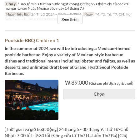
Chú ý
*Bao gồm bia tươi và nước ngọt không giới hạn và thậm chí cả cocktail
margarita vào Ngày Mexico vào ngày 14 tháng 7.)
Ngày Hiệu lực
24 Thg 5 2024 ~ 30 Thg 9 2024
Ngày
T4, T5, T6, T7, CN, Hol
Xem thêm
Bữa
Bữa tối
Giới hạn dặt món
2 ~ 20
Poolside BBQ Children 1
In the summer of 2024, we will be introducing a Mexican-themed
poolside barbecue. Enjoy a variety of Mexican-style barbecue
dishes and traditional menus including lobster and fajitas, as well as
desserts and unlimited draft beer at Grand Hyatt Seoul Poolside
Barbecue.
₩ 89.000
(Giá sau phí dịch vụ & thuế)
Chọn
[Thời gian và giờ hoạt động] 24 tháng 5 - 30 tháng 9, Thứ Tư-Chủ
Nhật: 7:00 tối - 9:30 tối (Đóng cửa từ Thứ Hai đến Thứ Ba) [Giá]