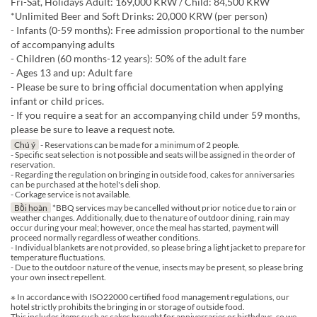
Fri-Sat, Holidays Adult: 169,000 KRW / Child: 84,500 KRW
*Unlimited Beer and Soft Drinks: 20,000 KRW (per person)
- Infants (0-59 months): Free admission proportional to the number
of accompanying adults
- Children (60 months-12 years): 50% of the adult fare
- Ages 13 and up: Adult fare
- Please be sure to bring official documentation when applying
infant or child prices.
- If you require a seat for an accompanying child under 59 months,
please be sure to leave a request note.
Chú ý
- Reservations can be made for a minimum of 2 people.
- Specific seat selection is not possible and seats will be assigned in the order of
reservation.
- Regarding the regulation on bringing in outside food, cakes for anniversaries
can be purchased at the hotel's deli shop.
- Corkage service is not available.
Bồi hoàn
*BBQ services may be cancelled without prior notice due to rain or
weather changes. Additionally, due to the nature of outdoor dining, rain may
occur during your meal; however, once the meal has started, payment will
proceed normally regardless of weather conditions.
- Individual blankets are not provided, so please bring a light jacket to prepare for
temperature fluctuations.
- Due to the outdoor nature of the venue, insects may be present, so please bring
your own insect repellent.
※ In accordance with ISO22000 certified food management regulations, our
hotel strictly prohibits the bringing in or storage of outside food.
This includes items such as cakes brought for anniversaries or birthdays, so we