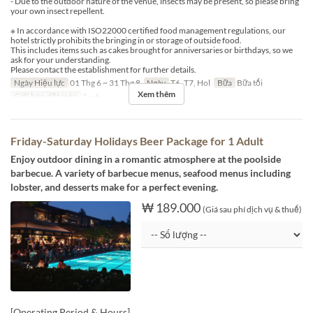
- Due to the outdoor nature of the venue, insects may be present, so please bring
your own insect repellent.
※ In accordance with ISO22000 certified food management regulations, our
hotel strictly prohibits the bringing in or storage of outside food.
This includes items such as cakes brought for anniversaries or birthdays, so we
ask for your understanding.
Please contact the establishment for further details.
Ngày Hiệu lực
01 Thg 6 ~ 31 Thg 8
Ngày
T6, T7, Hol
Bữa
Bữa tối
Xem thêm
Giới hạn dặt món
1 ~ 6
Friday-Saturday Holidays Beer Package for 1 Adult
Enjoy outdoor dining in a romantic atmosphere at the poolside
barbecue. A variety of barbecue menus, seafood menus including
lobster, and desserts make for a perfect evening.
₩ 189.000
(Giá sau phí dịch vụ & thuế)
[Operating Period & Hours]