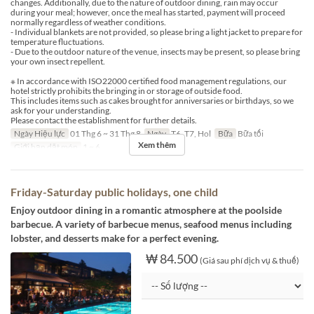
changes. Additionally, due to the nature of outdoor dining, rain may occur
during your meal; however, once the meal has started, payment will proceed
normally regardless of weather conditions.
- Individual blankets are not provided, so please bring a light jacket to prepare for
temperature fluctuations.
- Due to the outdoor nature of the venue, insects may be present, so please bring
your own insect repellent.
※ In accordance with ISO22000 certified food management regulations, our
hotel strictly prohibits the bringing in or storage of outside food.
This includes items such as cakes brought for anniversaries or birthdays, so we
ask for your understanding.
Please contact the establishment for further details.
Ngày Hiệu lực
01 Thg 6 ~ 31 Thg 8
Ngày
T6, T7, Hol
Bữa
Bữa tối
Xem thêm
Giới hạn dặt món
1 ~ 6
Friday-Saturday public holidays, one child
Enjoy outdoor dining in a romantic atmosphere at the poolside
barbecue. A variety of barbecue menus, seafood menus including
lobster, and desserts make for a perfect evening.
₩ 84.500
(Giá sau phí dịch vụ & thuế)