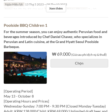
Ngày Hiệu lực
13 Thg 5 2023 ~ 08 Thg 10 2023
Xem thêm
Ngày
T4, T5, T6, T7, CN, Hol
Bữa
Bữa tối
Giới hạn dặt món
2 ~ 20
Poolside BBQ Children 1
For the summer season, you can enjoy authentic Peruvian food and
beverages introduced by Chef Daniel Chavez, who specializes in
Peruvian and Latin cuisine, at the Grand Hyatt Seoul Poolside
Barbeque.
₩ 69.000
(Giá sau phí dịch vụ & thuế)
Chọn
[Operating Period]
May 13 - October 8
[Operating Hours and Prices]
Wednesday-Sunday: 7:00 PM - 9:30 PM (Closed Monday-Tuesday)
Adult: KRW 138,000/Child: KRW 69,000/ Unlimited draft beer and