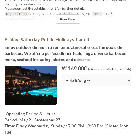
ask for your understanding.
Please contact the establishment for further details.
Ngày Hiệu lực
01 Thg 6 ~ 31 Thg 8
Ngày
T4, T5, CN
Bữa
Bữa tối
Xem thêm
Giới hạn dặt món
1 ~ 4
Friday-Saturday Public Holidays 1 adult
Enjoy outdoor dining in a romantic atmosphere at the poolside
barbecue. We offer a perfect dinner featuring a diverse barbecue
menu, seafood including lobster, and desserts.
₩ 169.000
(Giá sau phí dịch vụ & thuế)
[Operating Period & Hours]
Period: May 2 - September 27
Time: Every Wednesday-Sunday / 7:00 PM - 9:30 PM (Closed Mon-
Tue)