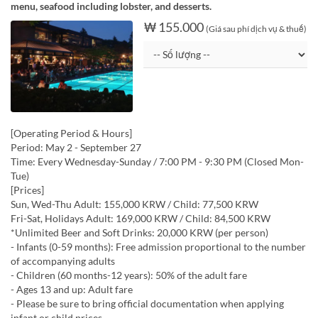
menu, seafood including lobster, and desserts.
₩ 155.000
(Giá sau phí dịch vụ & thuế)
[Operating Period & Hours]
Period: May 2 - September 27
Time: Every Wednesday-Sunday / 7:00 PM - 9:30 PM (Closed Mon-
Tue)
[Prices]
Sun, Wed-Thu Adult: 155,000 KRW / Child: 77,500 KRW
Fri-Sat, Holidays Adult: 169,000 KRW / Child: 84,500 KRW
*Unlimited Beer and Soft Drinks: 20,000 KRW (per person)
- Infants (0-59 months): Free admission proportional to the number
of accompanying adults
- Children (60 months-12 years): 50% of the adult fare
- Ages 13 and up: Adult fare
- Please be sure to bring official documentation when applying
infant or child prices.