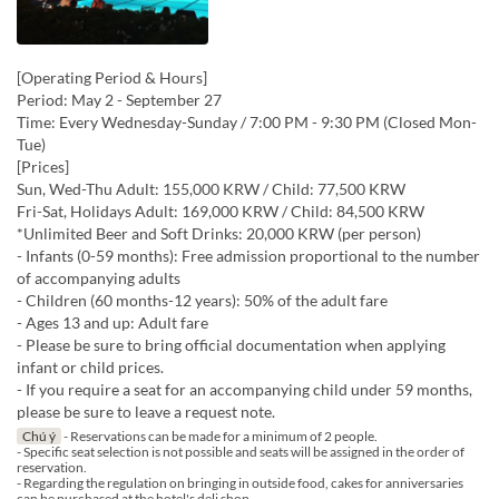
[Operating Period & Hours]
Period: May 2 - September 27
Time: Every Wednesday-Sunday / 7:00 PM - 9:30 PM (Closed Mon-
Tue)
[Prices]
Sun, Wed-Thu Adult: 155,000 KRW / Child: 77,500 KRW
Fri-Sat, Holidays Adult: 169,000 KRW / Child: 84,500 KRW
*Unlimited Beer and Soft Drinks: 20,000 KRW (per person)
- Infants (0-59 months): Free admission proportional to the number
of accompanying adults
- Children (60 months-12 years): 50% of the adult fare
- Ages 13 and up: Adult fare
- Please be sure to bring official documentation when applying
infant or child prices.
- If you require a seat for an accompanying child under 59 months,
please be sure to leave a request note.
Chú ý
- Reservations can be made for a minimum of 2 people.
- Specific seat selection is not possible and seats will be assigned in the order of
reservation.
- Regarding the regulation on bringing in outside food, cakes for anniversaries
can be purchased at the hotel's deli shop.