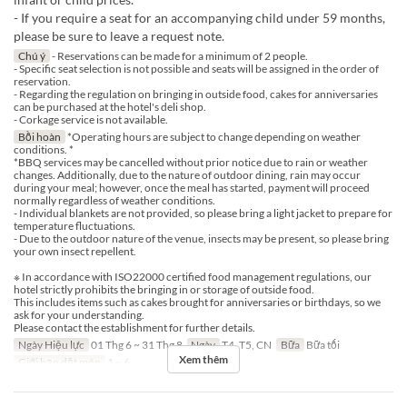
- If you require a seat for an accompanying child under 59 months,
please be sure to leave a request note.
Chú ý
- Reservations can be made for a minimum of 2 people.
- Specific seat selection is not possible and seats will be assigned in the order of
reservation.
- Regarding the regulation on bringing in outside food, cakes for anniversaries
can be purchased at the hotel's deli shop.
- Corkage service is not available.
Bồi hoàn
*Operating hours are subject to change depending on weather
conditions. *
*BBQ services may be cancelled without prior notice due to rain or weather
changes. Additionally, due to the nature of outdoor dining, rain may occur
during your meal; however, once the meal has started, payment will proceed
normally regardless of weather conditions.
- Individual blankets are not provided, so please bring a light jacket to prepare for
temperature fluctuations.
- Due to the outdoor nature of the venue, insects may be present, so please bring
your own insect repellent.
※ In accordance with ISO22000 certified food management regulations, our
hotel strictly prohibits the bringing in or storage of outside food.
This includes items such as cakes brought for anniversaries or birthdays, so we
ask for your understanding.
Please contact the establishment for further details.
Ngày Hiệu lực
01 Thg 6 ~ 31 Thg 8
Ngày
T4, T5, CN
Bữa
Bữa tối
Xem thêm
Giới hạn dặt món
1 ~ 6