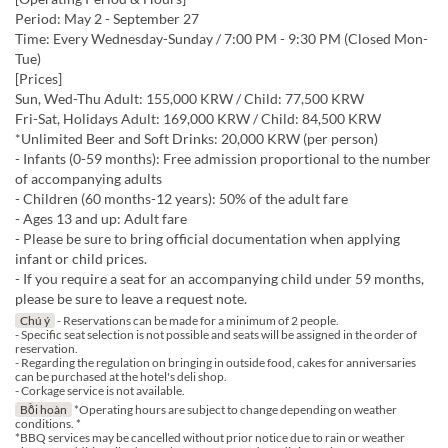
Period: May 2 - September 27
Time: Every Wednesday-Sunday / 7:00 PM - 9:30 PM (Closed Mon-
Tue)
[Prices]
Sun, Wed-Thu Adult: 155,000 KRW / Child: 77,500 KRW
Fri-Sat, Holidays Adult: 169,000 KRW / Child: 84,500 KRW
*Unlimited Beer and Soft Drinks: 20,000 KRW (per person)
- Infants (0-59 months): Free admission proportional to the number
of accompanying adults
- Children (60 months-12 years): 50% of the adult fare
- Ages 13 and up: Adult fare
- Please be sure to bring official documentation when applying
infant or child prices.
- If you require a seat for an accompanying child under 59 months,
please be sure to leave a request note.
Chú ý
- Reservations can be made for a minimum of 2 people.
- Specific seat selection is not possible and seats will be assigned in the order of
reservation.
- Regarding the regulation on bringing in outside food, cakes for anniversaries
can be purchased at the hotel's deli shop.
- Corkage service is not available.
Bồi hoàn
*Operating hours are subject to change depending on weather
conditions. *
*BBQ services may be cancelled without prior notice due to rain or weather