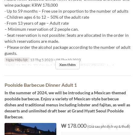
wine package: KRW 178,000
· Up to 59 months – Free use in proportion to the number of adults
· Children ages 6 to 12 – 50% of the adult rate
· From 13 years of age – Adult rate
– Minimum reservation of 2 people can.
- Seat reservation is not possible: Seats are allocated in the order in
which reservations are made.
- Please order the alcohol package according to the number of adult
guests.
Ngày Hiệu lực
13 Thg 5 2023 ~ 08 Thg 10 2023
Xem thêm
Ngày
T4, T5, T6, T7, CN, Hol
Bữa
Bữa tối
Giới hạn dặt món
1 ~ 4
Poolside Barbecue Dinner Adult 1
In the summer of 2024, we will be introducing a Mexican-themed
poolside barbecue. Enjoy a variety of Mexican-style barbecue
dishes and traditional menus including lobster and fajitas, as well as
desserts and unlimited draft beer at Grand Hyatt Seoul Poolside
Barbecue.
₩ 178.000
(Giá sau phí dịch vụ & thuế)