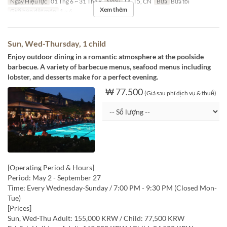
Ngày Hiệu lực
01 Thg 6 ~ 31 Thg 8
Ngày
T4, T5, CN
Bữa
Bữa tối
Xem thêm
Giới hạn dặt món
1 ~ 6
Sun, Wed-Thursday, 1 child
Enjoy outdoor dining in a romantic atmosphere at the poolside
barbecue. A variety of barbecue menus, seafood menus including
lobster, and desserts make for a perfect evening.
₩ 77.500
(Giá sau phí dịch vụ & thuế)
[Operating Period & Hours]
Period: May 2 - September 27
Time: Every Wednesday-Sunday / 7:00 PM - 9:30 PM (Closed Mon-
Tue)
[Prices]
Sun, Wed-Thu Adult: 155,000 KRW / Child: 77,500 KRW