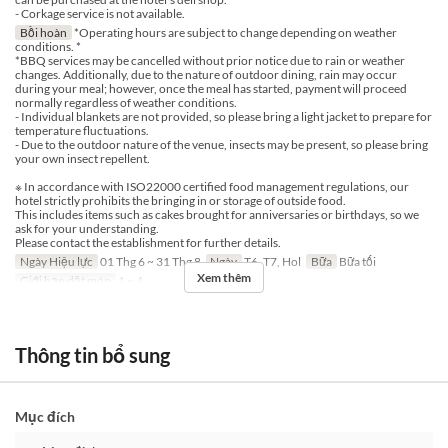
- Corkage service is not available.
Bồi hoàn
*Operating hours are subject to change depending on weather
conditions. *
*BBQ services may be cancelled without prior notice due to rain or weather
changes. Additionally, due to the nature of outdoor dining, rain may occur
during your meal; however, once the meal has started, payment will proceed
normally regardless of weather conditions.
- Individual blankets are not provided, so please bring a light jacket to prepare for
temperature fluctuations.
- Due to the outdoor nature of the venue, insects may be present, so please bring
your own insect repellent.
※ In accordance with ISO22000 certified food management regulations, our
hotel strictly prohibits the bringing in or storage of outside food.
This includes items such as cakes brought for anniversaries or birthdays, so we
ask for your understanding.
Please contact the establishment for further details.
Ngày Hiệu lực
01 Thg 6 ~ 31 Thg 8
Ngày
T6, T7, Hol
Bữa
Bữa tối
Xem thêm
Giới hạn dặt món
1 ~ 4
Thông tin bổ sung
Mục đích