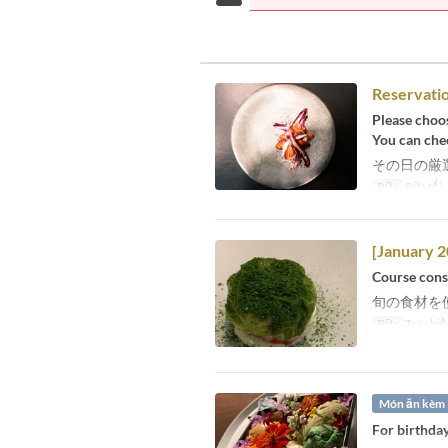
Reservatio
Please choo
You can che
その日の厳
Bữa
Bữa tối,
[January 2
Course consi
旬の食材を
Bữa
Trà chiề
Món ăn kèm
For birthday