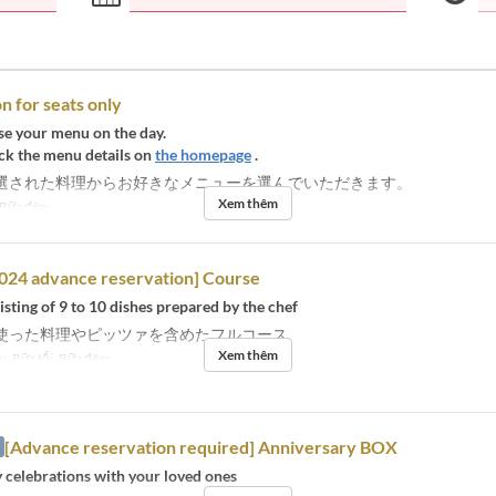
n for seats only
se your menu on the day.
ck the menu details on
the homepage
.
選された料理からお好きなメニューを選んでいただきます。
Xem thêm
 Bữa đêm
024 advance reservation] Course
sting of 9 to 10 dishes prepared by the chef
使った料理やピッツァを含めたフルコース
Xem thêm
u, Bữa tối, Bữa đêm
[Advance reservation required] Anniversary BOX
 celebrations with your loved ones