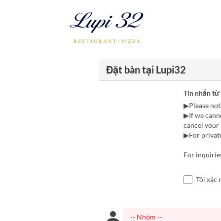
Đặt bàn tại Lupi32
Tin nhắn từ
▶Please note
▶If we cann
cancel your r
▶For private
For inquiri
Tôi xác 