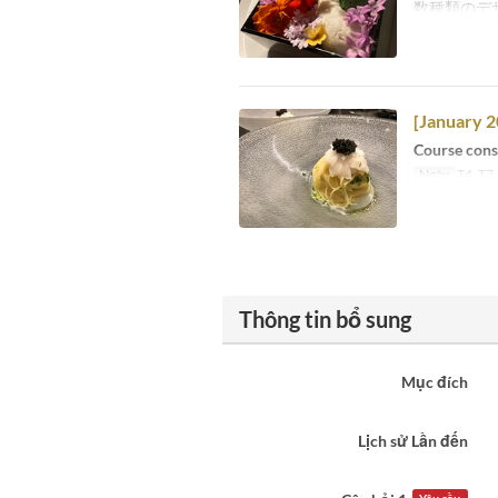
数種類のデ
[January 2
Course consi
Ngày
T4, T7,
Thông tin bổ sung
Mục đích
Lịch sử Lần đến