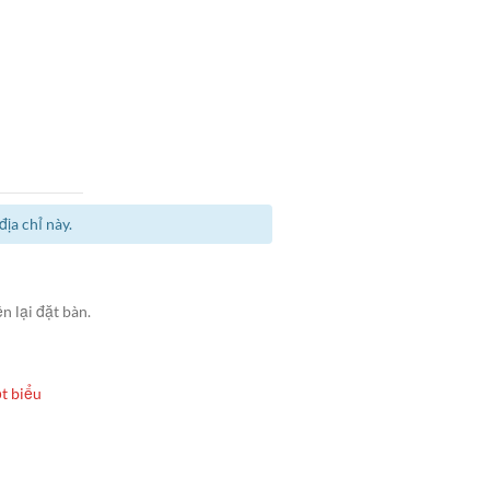
ịa chỉ này.
n lại đặt bàn.
t biểu