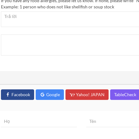
If you have any food allergies, please let us know. If none, please write "
Example: 1 person who does not like shellfish or soup stock
Facebook
Google
Yahoo! JAPAN
TableCheck