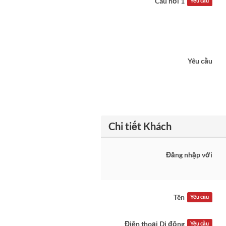
Câu hỏi 1
Yêu cầu
Yêu cầu
Chi tiết Khách
Đăng nhập với
Tên
Yêu cầu
Điện thoại Di động
Yêu cầu