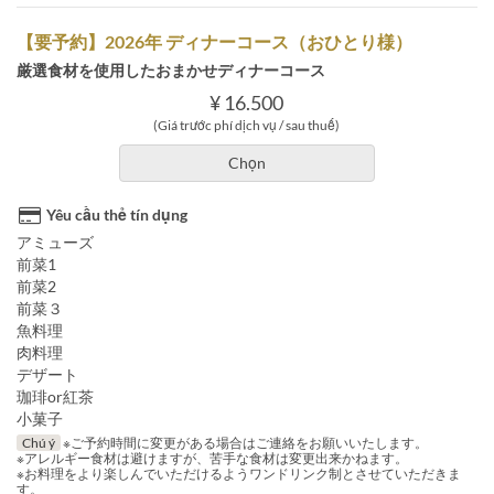
【要予約】2026年 ディナーコース（おひとり様）
厳選食材を使用したおまかせディナーコース
¥ 16.500
(Giá trước phí dịch vụ / sau thuế)
Chọn
Yêu cầu thẻ tín dụng
アミューズ
前菜1
前菜2
前菜３
魚料理
肉料理
デザート
珈琲or紅茶
小菓子
Chú ý
※ご予約時間に変更がある場合はご連絡をお願いいたします。
※アレルギー食材は避けますが、苦手な食材は変更出来かねます。
※お料理をより楽しんでいただけるようワンドリンク制とさせていただきま
す。