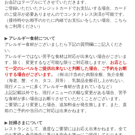
お会計はテーブルにてさせていただきます。
ご登録いただいたクレジットカードでお支払いする場合、カード
のご提示が必要ありませんのでコンタクトレス決済が可能です。
（接待時やお相手のかたに内緒でお支払いをしたい場合、こちら
をご利用ください）
▶
アレルギー食材について
アレルギー食材がございましたら下記の質問欄にご記入くださ
い。
アレルギーではない苦手な食材は対応が出来ない場合がございま
す。除く、変更するなど可能な限りご対応致しますが、
お店とし
て一定のレベルをご提供出来ないと判断した場合、ご予約をお断
りする場合がございます。
（例:出汁含めた肉類全般、魚介全般
（海老、蟹、イカ、タコ、貝等）、乳製品全般召し上がれない、
現行メニューに多くアレルギー食材が含まれているなど）
上記記載以外でも、現行メニューの大幅な変更がある場合、苦手
な食材が多い場合はお断りさせていただくことがございます。
ご要望により変更した場合、追加料金が発生致します。また、直
前のご予約や当日のご対応は出来かねます。
▶
妊婦さまについて
レストランとして、過度なご要望にはお応え出来かねます。全て
のお客様へ食品衛生に基づき安全を第一にご提供しております