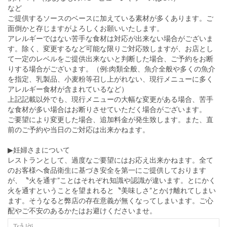
など
ご提供するソースのベースに加えている素材が多くあります。ご
面倒かと存じますがよろしくお願いいたします。
アレルギーではない苦手な食材は対応が出来ない場合がございま
す。除く、変更するなど可能な限りご対応致しますが、お店とし
て一定のレベルをご提供出来ないと判断した場合、ご予約をお断
りする場合がございます。（例:肉類全般、魚介全般や多くの魚介
を指定、乳製品、小麦粉等召し上がれない、現行メニューに多く
アレルギー食材が含まれているなど）
上記記載以外でも、現行メニューの大幅な変更がある場合、苦手
な食材が多い場合はお断りさせていただく場合がございます。
ご要望により変更した場合、追加料金が発生致します。また、直
前のご予約や当日のご対応は出来かねます。
▶妊婦さまについて
レストランとして、過度なご要望にはお応え出来かねます。全て
のお客様へ食品衛生に基づき安全を第一にご提供しております
が、〝火を通す”ことはそれぞれ知識や認識が違います。とにかく
火を通すということを望まれると〝美味しさ”とかけ離れてしまい
ます。そうなると弊店の存在意義が無くなってしまいます。ご心
配やご不安のあるかたはお避けくださいませ。