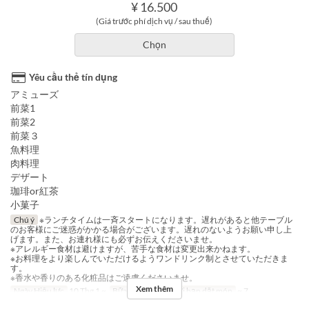
¥ 16.500
(Giá trước phí dịch vụ / sau thuế)
Chọn
Yêu cầu thẻ tín dụng
アミューズ
前菜1
前菜2
前菜３
魚料理
肉料理
デザート
珈琲or紅茶
小菓子
Chú ý
※ランチタイムは一斉スタートになります。遅れがあると他テーブル
のお客様にご迷惑がかかる場合がございます。遅れのないようお願い申し上
げます。また、お連れ様にも必ずお伝えくださいませ。
※アレルギー食材は避けますが、苦手な食材は変更出来かねます。
※お料理をより楽しんでいただけるようワンドリンク制とさせていただきま
す。
※香水や香りのある化粧品はご遠慮くださいませ。
Xem thêm
Ngày Hiệu lực
10 Thg 1 ~
Bữa
Bữa trưa
Giới hạn dặt món
~ 7