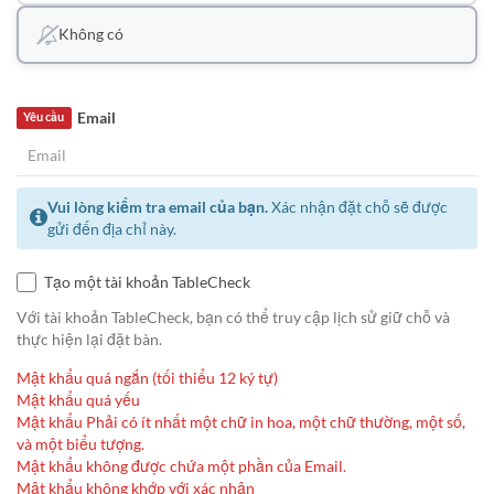
Không có
Email
Yêu cầu
Vui lòng kiểm tra email của bạn.
Xác nhận đặt chỗ sẽ được
gửi đến địa chỉ này.
Tạo một tài khoản TableCheck
Với tài khoản TableCheck, bạn có thể truy cập lịch sử giữ chỗ và
thực hiện lại đặt bàn.
Mật khẩu quá ngắn (tối thiểu 12 ký tự)
Mật khẩu quá yếu
Mật khẩu Phải có ít nhất một chữ in hoa, một chữ thường, một số,
và một biểu tượng.
Mật khẩu không được chứa một phần của Email.
Mật khẩu không khớp với xác nhận