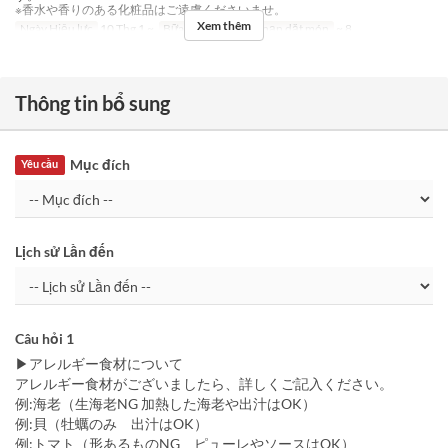
※香水や香りのある化粧品はご遠慮くださいませ。
Xem thêm
Ngày Hiệu lực
10 Thg 1 ~
Bữa
Bữa tối
Giới hạn dặt món
~ 8
Thông tin bổ sung
Mục đích
Yêu cầu
Lịch sử Lần đến
Câu hỏi 1
▶アレルギー食材について
アレルギー食材がございましたら、詳しくご記入ください。
例:海老（生海老NG 加熱した海老や出汁はOK）
例:貝（牡蠣のみ 出汁はOK）
例:トマト（形あるものNG ピューレやソースはOK）