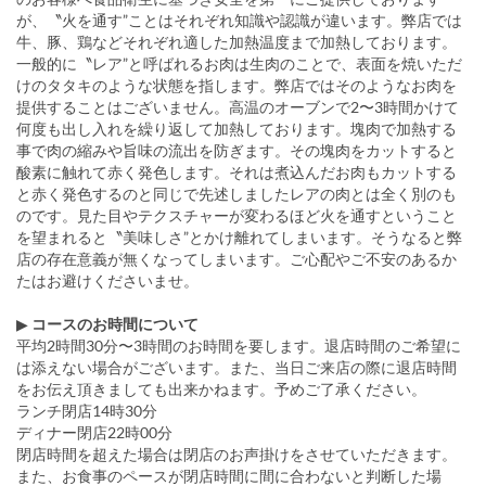
が、〝火を通す”ことはそれぞれ知識や認識が違います。弊店では
牛、豚、鶏などそれぞれ適した加熱温度まで加熱しております。
一般的に〝レア”と呼ばれるお肉は生肉のことで、表面を焼いただ
けのタタキのような状態を指します。弊店ではそのようなお肉を
提供することはございません。高温のオーブンで2〜3時間かけて
何度も出し入れを繰り返して加熱しております。塊肉で加熱する
事で肉の縮みや旨味の流出を防ぎます。その塊肉をカットすると
酸素に触れて赤く発色します。それは煮込んだお肉もカットする
と赤く発色するのと同じで先述しましたレアの肉とは全く別のも
のです。見た目やテクスチャーが変わるほど火を通すということ
を望まれると〝美味しさ”とかけ離れてしまいます。そうなると弊
店の存在意義が無くなってしまいます。ご心配やご不安のあるか
たはお避けくださいませ。
▶
コースのお時間について
平均2時間30分〜3時間のお時間を要します。退店時間のご希望に
は添えない場合がございます。また、当日ご来店の際に退店時間
をお伝え頂きましても出来かねます。予めご了承ください。
ランチ閉店14時30分
ディナー閉店22時00分
閉店時間を超えた場合は閉店のお声掛けをさせていただきます。
また、お食事のペースが閉店時間に間に合わないと判断した場