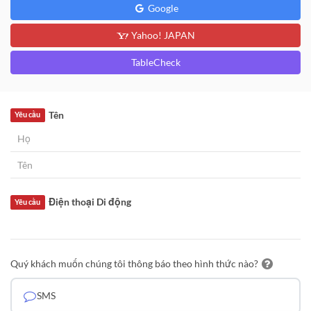
Google
Yahoo! JAPAN
TableCheck
Tên
Yêu cầu
Điện thoại Di động
Yêu cầu
Quý khách muốn chúng tôi thông báo theo hình thức nào?
SMS