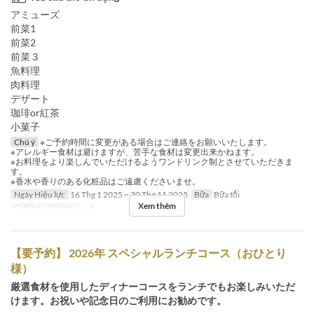
アミューズ
前菜1
前菜2
前菜３
魚料理
肉料理
デザート
珈琲or紅茶
小菓子
Chú ý
※ご予約時間に変更がある場合はご連絡をお願いいたします。
※アレルギー食材は避けますが、苦手な食材は変更出来かねます。
※お料理をより楽しんでいただけるようワンドリンク制とさせていただきま
す。
※香水や香りのある化粧品はご遠慮くださいませ。
Ngày Hiệu lực
16 Thg 1 2025 ~ 30 Thg 11 2025
Bữa
Bữa tối
Xem thêm
Giới hạn dặt món
~ 8
【要予約】 2026年 スペシャルランチコース（おひとり
様）
厳選食材を使用したディナーコースをランチでもお楽しみいただ
けます。お祝いや記念日のご利用にお勧めです。