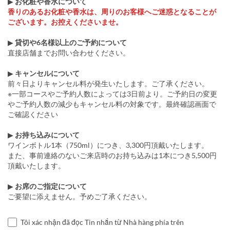
▶
お化粧や香水について
香りのあるお化粧や香水は、周りのお客様へご迷惑となることが
ございます。お控えくださいませ。
▶
貸切や6名様以上のご予約について
直接店舗までお問い合わせください。
▶
キャンセルについて
前々日よりキャンセル料が発生いたします。ご了承ください。
※一部コースやご予約人数によっては3日前より。ご予約日の変更
やご予約人数の減少もキャンセル料の対象です。最終確認画面で
ご確認ください
▶
お持ち込みについて
ワインボトル1本（750ml）につき、3,300円頂戴いたします。
また、事前連絡のないご来店時のお持ち込みは1本につき5,500円
頂戴いたします。
▶
お席のご指定について
ご要望に添えません。予めご了承ください。
Tôi xác nhận đã đọc Tin nhắn từ Nhà hàng phía trên