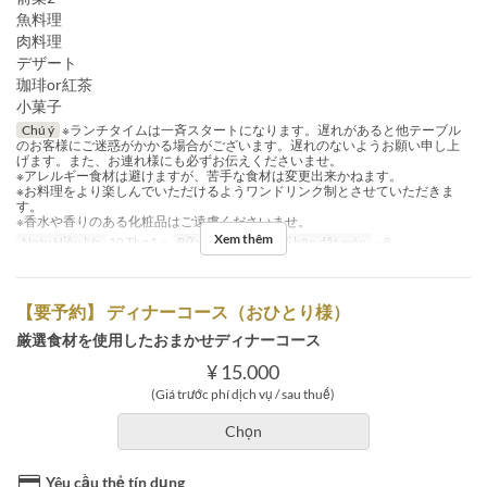
魚料理
肉料理
デザート
珈琲or紅茶
小菓子
Chú ý
※ランチタイムは一斉スタートになります。遅れがあると他テーブル
のお客様にご迷惑がかかる場合がございます。遅れのないようお願い申し上
げます。また、お連れ様にも必ずお伝えくださいませ。
※アレルギー食材は避けますが、苦手な食材は変更出来かねます。
※お料理をより楽しんでいただけるようワンドリンク制とさせていただきま
す。
※香水や香りのある化粧品はご遠慮くださいませ。
Xem thêm
Ngày Hiệu lực
10 Thg 1 ~
Bữa
Bữa trưa
Giới hạn dặt món
~ 8
【要予約】 ディナーコース（おひとり様）
厳選食材を使用したおまかせディナーコース
¥ 15.000
(Giá trước phí dịch vụ / sau thuế)
Chọn
Yêu cầu thẻ tín dụng