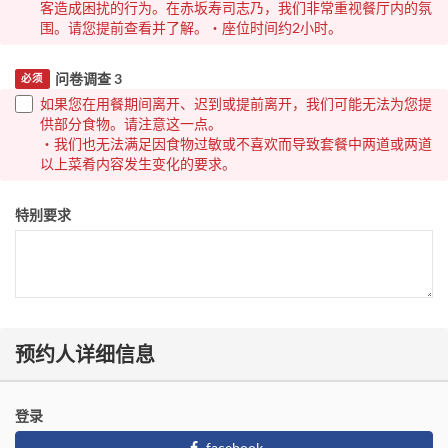
客造成困扰的行为。在赤坂寿司志乃，我们非常重视餐厅内的氛
围。请您提前查看并了解。・座位时间约2小时。
问卷调查 3
必须
如果您在用餐期间离开、迟到或提前离开，我们可能无法为您提
供部分食物。请注意这一点。
・我们也无法满足因食物过敏或不喜欢而导致套餐中两道或两道
以上菜肴内容发生变化的要求。
特别要求
预约人详细信息
登录
facebook