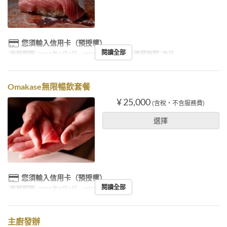
您須輸入信用卡（預授權）
閱讀全部
有效期限
2025年9月9日 ~ 2025年10月31日
進餐時間
晚餐
Omakase無限暢飲套餐
¥ 25,000
(含稅・不含服務費)
選擇
您須輸入信用卡（預授權）
閱讀全部
有效期限
2025年9月9日 ~ 2025年10月31日
主廚發辦