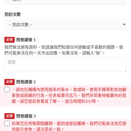
到訪次數
問卷調查 1
必須
我們無法避免原料，但請讓我們知道任何過敏或不喜歡的細節。我
們可能無法在同一天作出回應。如果沒有，請輸入“無”。
問卷調查 2
必須
・請勿在櫃檯內使用過多的香水、柔順劑、使用手機等對其他顧
客造成困擾的行為。在赤坂壽司志乃，我們非常重視餐廳內的氛
圍。請您提前查看並了解。・座位時間約2小時。
問卷調查 3
必須
如果您在用餐期間離開、遲到或提前離開，我們可能無法為您提
供部分食物。請注意這一點。