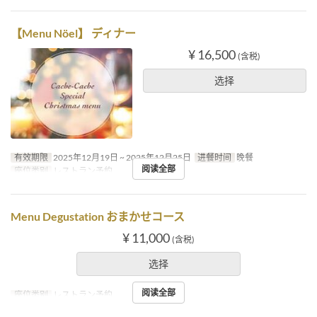
【Menu Nöel】 ディナー
¥ 16,500
(含税)
选择
有效期限
2025年12月19日 ~ 2025年12月25日
进餐时间
晚餐
阅读全部
座位类别
レストラン予約
Menu Degustation おまかせコース
¥ 11,000
(含税)
选择
阅读全部
座位类别
レストラン予約