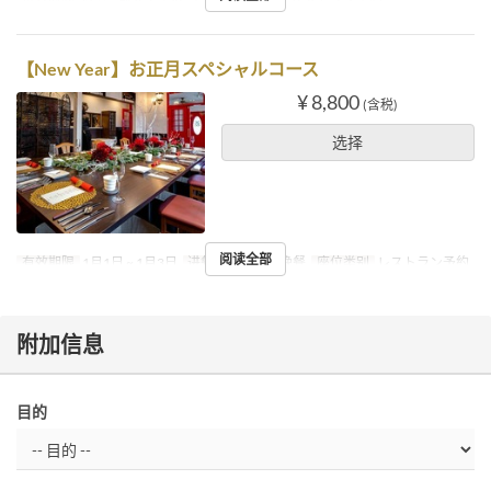
【New Year】お正月スペシャルコース
¥ 8,800
(含税)
选择
阅读全部
有效期限
1月1日 ~ 1月3日
进餐时间
午餐, 晚餐
座位类别
レストラン予約
附加信息
目的