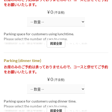
をお願いいたします。
¥ 0
(不含税)
Parking space for customers using lunchtime.
Please select the number of cars to come.
阅读全部
进餐时间
午餐
最大下单数
1 ~ 2
座位类别
レストラン予約
Parking (dinner time)
お席のみのご予約は承っておりませんので、コースと併せてご予約
をお願いいたします。
¥ 0
(不含税)
Parking space for customers using dinner time.
Please select the number of cars to come.
阅读全部
进餐时间
晚餐
最大下单数
1 ~ 2
座位类别
レストラン予約