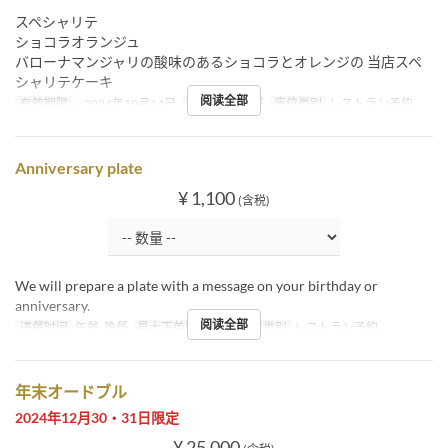
スペシャリテ
ショコラオランジュ
バローナマンジャリの酸味のあるショコラとオレンジの 当店スペ
シャリテケーキ
阅读全部
有效期限
~ 2024年10月14日
进餐时间
晚餐
座位类别
レストラン予約
Anniversary plate
¥ 1,100
(含税)
We will prepare a plate with a message on your birthday or
anniversary.
阅读全部
进餐时间
午餐, 晚餐
最大下单数
1 ~ 1
座位类别
レストラン予約
年末オードブル
2024年12月30・31日限定
¥ 25,000