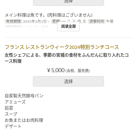
选择
メイン料理は魚です。(肉料理はございません)
有效期限
2025年2月1日 ~
星期
一, 二, 三, 四, 五
进餐时间
午餐
阅读全部
座位类别
レストラン予約
フランス レストランウィーク2024特別ランチコース
女性シェフによる、季節の宮城の食材をふんだんに取り入れたコ
ース料理
¥ 5,000
(含税、服务费)
选择
自家製天然酵母パン
アミューズ
前菜
スープ
お魚またはお肉料理
デザート