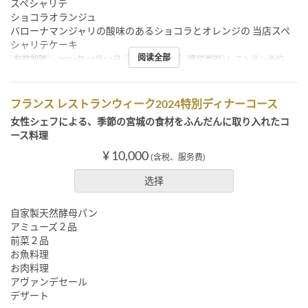
スペシャリテ
ショコラオランジュ
バローナマンジャリの酸味のあるショコラとオレンジの 当店スペ
シャリテケーキ
阅读全部
有效期限
~ 2024年10月14日
进餐时间
午餐
座位类别
レストラン予約
フランス レストランウィーク2024特別ディナーコース
女性シェフによる、季節の宮城の食材をふんだんに取り入れたコ
ース料理
¥ 10,000
(含税、服务费)
选择
自家製天然酵母パン
アミューズ２品
前菜２品
お魚料理
お肉料理
アヴァンデセール
デザート