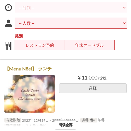
类别
レストラン予約
年末オードブル
【Menu Nöel】 ランチ
¥ 11,000
(含税)
选择
有效期限
2025年12月19日 ~ 2025年12月25日
进餐时间
午餐
阅读全部
座位类别
レストラン予約