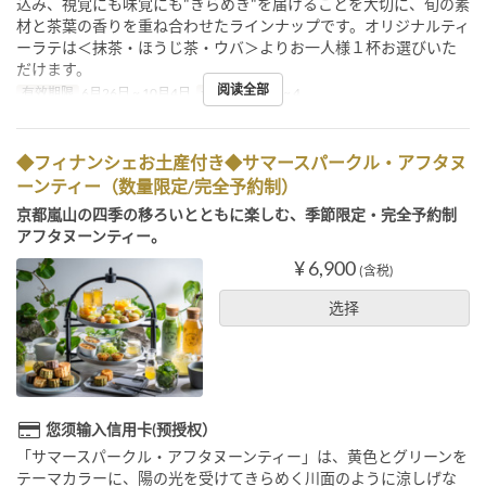
込み、視覚にも味覚にも"きらめき"を届けることを大切に、旬の素
材と茶葉の香りを重ね合わせたラインナップです。オリジナルティ
ーラテは＜抹茶・ほうじ茶・ウバ＞よりお一人様１杯お選びいた
だけます。
阅读全部
有效期限
6月26日 ~ 10月4日
最大下单数
2 ~ 4
◆フィナンシェお土産付き◆サマースパークル・アフタヌ
ーンティー（数量限定/完全予約制）
京都嵐山の四季の移ろいとともに楽しむ、季節限定・完全予約制
アフタヌーンティー。
¥ 6,900
(含税)
选择
您须输入信用卡(预授权）
「サマースパークル・アフタヌーンティー」は、黄色とグリーンを
テーマカラーに、陽の光を受けてきらめく川面のように涼しげな