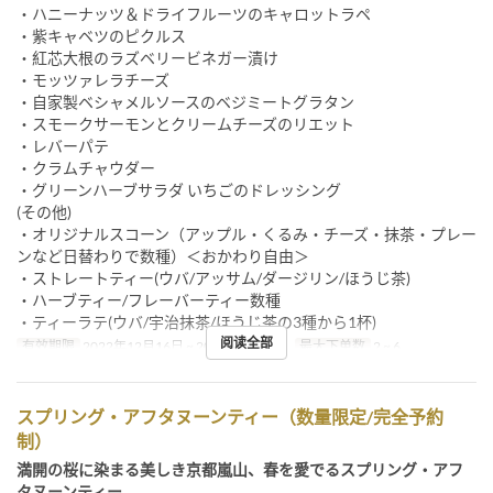
・ハニーナッツ＆ドライフルーツのキャロットラペ
・紫キャベツのピクルス
・紅芯大根のラズベリービネガー漬け
・モッツァレラチーズ
・自家製ベシャメルソースのベジミートグラタン
・スモークサーモンとクリームチーズのリエット
・レバーパテ
・クラムチャウダー
・グリーンハーブサラダ いちごのドレッシング
(その他)
・オリジナルスコーン（アップル・くるみ・チーズ・抹茶・プレー
ンなど日替わりで数種）＜おかわり自由＞
・ストレートティー(ウバ/アッサム/ダージリン/ほうじ茶)
・ハーブティー/フレーバーティー数種
・ティーラテ(ウバ/宇治抹茶/ほうじ茶の3種から1杯)
阅读全部
有效期限
2022年12月16日 ~ 2023年3月16日
最大下单数
2 ~ 6
スプリング・アフタヌーンティー（数量限定/完全予約
制）
満開の桜に染まる美しき京都嵐山、春を愛でるスプリング・アフ
タヌーンティー