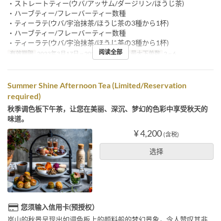
・ストレートティー(ウバ/アッサム/ダージリン/ほうじ茶)
・ハーブティー/フレーバーティー数種
・ティーラテ(ウバ/宇治抹茶/ほうじ茶の3種から1杯)
・ハーブティー/フレーバーティー数種
・ティーラテ(ウバ/宇治抹茶/ほうじ茶の3種から1杯)
阅读全部
有效期限
2023年3月17日 ~ 2023年5月31日
最大下单数
2 ~ 6
Summer Shine Afternoon Tea (Limited/Reservation
required)
秋季调色板下午茶，让您在美丽、深沉、梦幻的色彩中享受秋天的
味道。
¥ 4,200
(含税)
选择
您须输入信用卡(预授权）
岚山的秋景呈现出如调色板上的颜料般的梦幻景象，令人赞叹其非