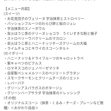
【メニュー内容】
(スイーツ)
・お花見団子のヴェリーヌ 宇治抹茶とストロベリー
・パッションフルーツのわらび餅と桜のジュレ
・宇治抹茶のスノーボウル
・炭火ほうじ茶のテリーヌショコラ うぐいすきな粉と柚子
・ストロベリーウバクリームのマカロン
・炭火ほうじ茶とハニーナッツチーズクリームの大福
・ライムチョコとキウイのスコーンタルト
(セイボリー)
・ハニーナッツ＆ドライフルーツのキャロットラペ
・紫キャベツのピクルス
・ロマネスコのジェノベーゼマリネ
・自家製ベシャメルソースのベジミートグラタン
・スモークサーモンとクリームチーズのリエット
・レバーパテ
・グリーンアスパラガスのポタージュ
・グリーンハーブサラダ 宇治抹茶のドレッシング
(その他)
・オリジナルスコーン（抹茶・くるみ・チーズ・プレーンなど数
種）＜おかわり自由＞