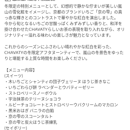
冬限定の特別メニューとして、幻想的で静かな佇まいが美しい嵐
山の雪化粧をイメージし、京都のブランドいちご「京の雫」の真
っ赤な輝きとのコントラストで華やかな紅白を演出しました。
今から旬となるいちごの甘酸っぱくみずみずしい香りと、和洋を
掛け合わせたCHAVATYらしいお茶の表現を取り入れながら、オリ
ジナリティー溢れる味わいの楽しさが魅力となっています。
これからのシーズンにふさわしい晴れやかな紅白を彩った、
CHAVATYの冬限定アフタヌーンティーで、嵐山の冬景色をゆった
りと堪能する上質な時間をお楽しみください。
【メニュー内容】
(スイーツ)
・木いちごとシャンティの団子ヴェリーヌ ほうじ茶きなこ
・いちごわらび餅 ラベンダーとウバティーゼリー
・ストロベリースノーボウル
・宇治抹茶のテリーヌショコラ
・ルビーチョコレートとストロベリーウバクリームのマカロン
・黒米おはぎ バニラの白餡
・京の雫のスコーンタルト
・京の雫と炭火ほうじ茶練乳
(セイボリー)