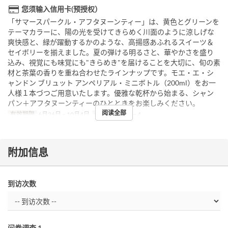
您须输入信用卡(预授权）
「サマースパークル・アフタヌーンティー」は、黄色とグリーンを
テーマカラーに、陽の光を受けてきらめく川面のように涼しげな
爽快感と、緑が躍動するかのような、高揚感あふれるスイーツ＆
セイボリーを揃えました。夏の弾ける明るさと、華やかさを盛り
込み、視覚にも味覚にも"きらめき"を届けることを大切に、旬の素
材と茶葉の香りを重ね合わせたラインナップです。モエ・エ・シ
ャンドン ブリュット アンペリアル・ミニボトル（200ml）をお一
人様１本づつご用意いたします。優雅な乾杯から始まる、シャン
パン＋アフタヌーンティーのひとときをお楽しみください。
阅读全部
有效期限
6月26日 ~ 10月4日
最大下单数
2 ~ 4
附加信息
到访次数
问卷调查 1