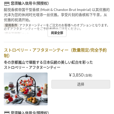
您须输入信用卡(预授权）
酩悦香槟帝国干型香槟 (Moët & Chandon Brut Impérial) 以其优雅的
光泽为您的休闲时光增添一丝优雅。享受片刻的香槟和下午茶，从
优雅的祝酒开始。
使用条件
アフタヌーンティーをご注文のお客様へのオプションとなります。
必ずアフタヌーンティーをご予約者様分ご注文ください。
阅读全部
最大下单数
1 ~ 3
ストロベリー・アフタヌーンティー（数量限定/完全予約
制）
冬の京都嵐山で堪能する日本伝統の美しい紅白を彩った
ストロベリー・アフタヌーンティー
¥ 3,850
(含税)
选择
您须输入信用卡(预授权）