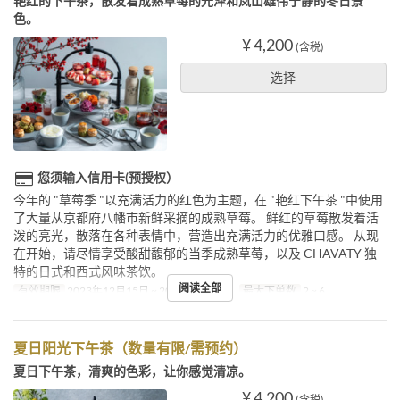
艳红的下午茶，散发着成熟草莓的光泽和岚山雄伟宁静的冬日景
色。
¥ 4,200
(含税)
选择
您须输入信用卡(预授权）
今年的 "草莓季 "以充满活力的红色为主题，在 "艳红下午茶 "中使用
了大量从京都府八幡市新鲜采摘的成熟草莓。 鲜红的草莓散发着活
泼的亮光，散落在各种表情中，营造出充满活力的优雅口感。 从现
在开始，请尽情享受酸甜馥郁的当季成熟草莓，以及 CHAVATY 独
特的日式和西式风味茶饮。
阅读全部
有效期限
2023年12月15日 ~ 2024年3月21日
最大下单数
2 ~ 6
夏日阳光下午茶（数量有限/需预约）
夏日下午茶，清爽的色彩，让你感觉清凉。
¥ 4,200
(含税)