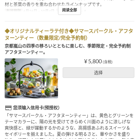
材と茶葉の香りを重ね合わせたラインナップです。
阅读全部
有效期限
6月26日 ~ 10月4日
最大下单数
2 ~ 4
◆オリジナルティーラテ付き◆サマースパークル・アフタ
ヌーンティー（数量限定/完全予約制）
京都嵐山の四季の移ろいとともに楽しむ、季節限定・完全予約制
アフタヌーンティー。
¥ 5,800
(含税)
选择
您须输入信用卡(预授权）
「サマースパークル・アフタヌーンティー」は、黄色とグリーンを
テーマカラーに、陽の光を受けてきらめく川面のように涼しげな
爽快感と、緑が躍動するかのような、高揚感あふれるスイーツ＆
セイボリーを揃えました。夏の弾ける明るさと、華やかさを盛り