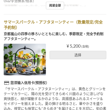
Uva/宇治抹茶/焙茶）
阅读全部
有效期限
2023年6月1日 ~ 2023年9月17日
最大下单数
2 ~ 6
サマースパークル・アフタヌーンティー（数量限定/完全
予約制）
京都嵐山の四季の移ろいとともに楽しむ、季節限定・完全予約制
アフタヌーンティー。
¥ 5,200
(含税)
选择
您须输入信用卡(预授权）
「サマースパークル・アフタヌーンティー」は、黄色とグリーンを
テーマカラーに、陽の光を受けてきらめく川面のように涼しげな
爽快感と、緑が躍動するかのような、高揚感あふれるスイーツ＆
セイボリーを揃えました。夏の弾ける明るさと、華やかさを盛り
込み、視覚にも味覚にも"きらめき"を届けることを大切に、旬の素