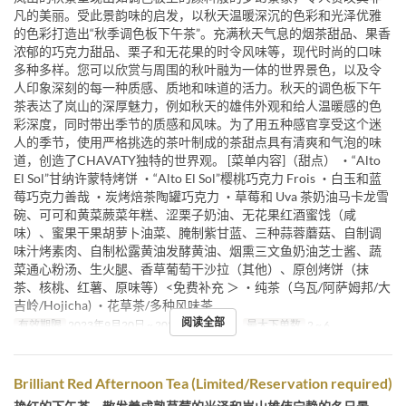
凡的美丽。受此景韵味的启发，以秋天温暖深沉的色彩和光泽优雅
的色彩打造出“秋季调色板下午茶”。充满秋天气息的烟茶甜品、果香
浓郁的巧克力甜品、栗子和无花果的时令风味等，现代时尚的口味
多种多样。您可以欣赏与周围的秋叶融为一体的世界景色，以及令
人印象深刻的每一种质感、质地和味道的活力。秋天的调色板下午
茶表达了岚山的深厚魅力，例如秋天的雄伟外观和给人温暖感的色
彩深度，同时带出季节的质感和风味。为了用五种感官享受这个迷
人的季节，使用严格挑选的茶叶制成的茶甜点具有清爽和气泡的味
道，创造了CHAVATY独特的世界观。 [菜单内容]（甜点） ・“Alto
El Sol”甘纳许蒙特烤饼 ・“Alto El Sol”樱桃巧克力 Frois ・白玉和蓝
莓巧克力善哉 ・炭烤焙茶陶罐巧克力 ・草莓和 Uva 茶奶油马卡龙雪
碗、可可和黄菜蕨菜年糕、涩栗子奶油、无花果红酒蜜饯（咸
味）、蜜果干果胡萝卜油菜、腌制紫甘蓝、三种蒜蓉蘑菇、自制调
味汁烤素肉、自制松露黄油发酵黄油、烟熏三文鱼奶油芝士酱、蔬
菜通心粉汤、生火腿、香草葡萄干沙拉（其他）、原创烤饼（抹
茶、核桃、红薯、原味等）<免费补充 ＞ ・纯茶（乌瓦/阿萨姆邦/大
吉岭/Hojicha) ・花草茶/多种风味茶
阅读全部
有效期限
2023年9月20日 ~ 2023年12月14日
最大下单数
2 ~ 6
Brilliant Red Afternoon Tea (Limited/Reservation required)