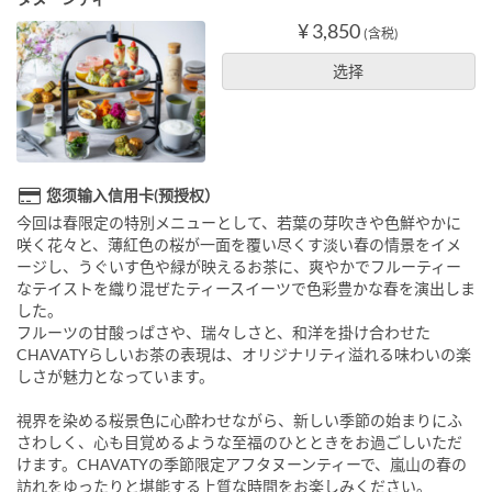
¥ 3,850
(含税)
选择
您须输入信用卡(预授权）
今回は春限定の特別メニューとして、若葉の芽吹きや色鮮やかに
咲く花々と、薄紅色の桜が一面を覆い尽くす淡い春の情景をイメ
ージし、うぐいす色や緑が映えるお茶に、爽やかでフルーティー
なテイストを織り混ぜたティースイーツで色彩豊かな春を演出しま
した。
フルーツの甘酸っぱさや、瑞々しさと、和洋を掛け合わせた
CHAVATYらしいお茶の表現は、オリジナリティ溢れる味わいの楽
しさが魅力となっています。
視界を染める桜景色に心酔わせながら、新しい季節の始まりにふ
さわしく、心も目覚めるような至福のひとときをお過ごしいただ
けます。CHAVATYの季節限定アフタヌーンティーで、嵐山の春の
訪れをゆったりと堪能する上質な時間をお楽しみください。