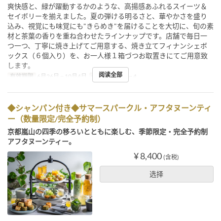
爽快感と、緑が躍動するかのような、高揚感あふれるスイーツ＆
セイボリーを揃えました。夏の弾ける明るさと、華やかさを盛り
込み、視覚にも味覚にも"きらめき"を届けることを大切に、旬の素
材と茶葉の香りを重ね合わせたラインナップです。店舗で毎日一
つ一つ、丁寧に焼き上げてご用意する、焼き立てフィナンシェボ
ックス（６個入り）を、お一人様１箱づつお取置きにてご用意致
します。
阅读全部
有效期限
6月26日 ~ 10月4日
最大下单数
2 ~ 4
◆シャンパン付き◆サマースパークル・アフタヌーンティ
ー（数量限定/完全予約制）
京都嵐山の四季の移ろいとともに楽しむ、季節限定・完全予約制
アフタヌーンティー。
¥ 8,400
(含税)
选择