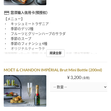
您须输入信用卡(预授权）
【メニュー】
・ キッシュミートラザニア
・ 季節のデリ2種
・ フルーツとグリーンハーブのサラダ
・ 季節のスープ
・ 季節のフィナンシェ4種
・ オリジナルティーラテ
阅读全部
有效期限
8月16日
星期
日, 假日
进餐时间
早餐
最大下单数
2 ~ 2
MOËT & CHANDON IMPÉRIAL Brut Mini Bottle (200ml)
¥ 3,200
(含税)