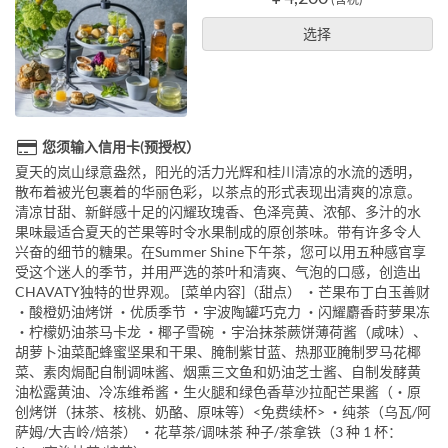
选择
您须输入信用卡(预授权）
夏天的岚山绿意盎然，阳光的活力光辉和桂川清凉的水流的透明，
散布着被光包裹着的华丽色彩，以茶点的形式表现出清爽的凉意。
清凉甘甜、新鲜感十足的闪耀玫瑰香、色泽亮黄、浓郁、多汁的水
果味最适合夏天的芒果等时令水果制成的原创茶味。带有许多令人
兴奋的细节的糖果。在Summer Shine下午茶，您可以用五种感官享
受这个迷人的季节，并用严选的茶叶和清爽、气泡的口感，创造出
CHAVATY独特的世界观。 [菜单内容]（甜点） ・芒果布丁白玉善财
・酸橙奶油烤饼 ・优质季节 ・宇波陶罐巧克力 ・闪耀麝香莳萝果冻
・柠檬奶油茶马卡龙 ・椰子雪碗 ・宇治抹茶蕨饼薄荷酱（咸味）、
胡萝卜油菜配蜂蜜坚果和干果、腌制紫甘蓝、热那亚腌制罗马花椰
菜、素肉焗配自制调味酱、烟熏三文鱼和奶油芝士酱、自制发酵黄
油松露黄油、冷冻维希酱・生火腿和绿色香草沙拉配芒果酱（・原
创烤饼（抹茶、核桃、奶酪、原味等）<免费续杯> ・纯茶（乌瓦/阿
萨姆/大吉岭/焙茶） ・花草茶/调味茶 种子/茶拿铁（3 种 1 杯：