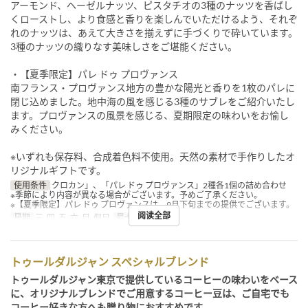
アーモンド、ヘーゼルナッツ、ピスタチオの3種のナッツを香ばし
くローストし、より食感と香りを楽しんでいただけるよう、それぞ
れのナッツは、あえて大きさを揃えずに手づくりで砕いています。
3種のナッツの織りなす美味しさをご堪能ください。
・【夏季限定】パレ ドゥ プロヴァンス
南フランス・プロヴァンス地方の豊かな陽光と香りを1枚のパレに
閉じ込めました。地中海の風を感じる3種のサブレをご紹介いたし
ます。プロヴァンスの風景を感じる、夏期限定の味わいをお愉し
みください。
※いずれも保存料、合成着色料不使用。天然の素材で手作りしたオ
リジナルギフトです。
使用条件
クロカン」、「パレ ドゥ プロヴァンス」2種各1個の詰め合わせ
※季節により内容が異なる場合がございます。予めご了承ください。
※【夏季限定】パレ ドゥ プロヴァンスは、9月下旬までの提供でございます。
阅读全部
星期
三, 四, 五, 六, 日, 假日
最大下单数
~ 10
トゥールダルジャン スペシャルブレンド
トゥールダルジャン東京で提供しているコーヒーの味わいをベース
に、オリジナルブレンドでご用意するコーヒー豆は、ご自宅でも
コーヒー好きな方へも贈り物におすすめです。