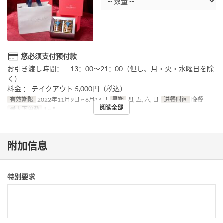
您必须支付预付款
お引き渡し時間： 13：00～21：00（但し、月・火・水曜日を除
く）
料金 ： テイクアウト 5,000円（税込）
有效期限
2022年11月9日 ~ 6月14日
星期
四, 五, 六, 日
进餐时间
晚餐
阅读全部
最大下单数
1 ~ 5
附加信息
特别要求