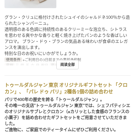
グラン・クリュに格付けされたシュイイのシャルドネ100％から造
られたシャンパーニュ。
透明感のある色調に持続性のあるクリーミーな泡立ち、シトラス
を思わせる爽やかな香りと軽く焼き上げたパンのような香ばしい
アロマ。 ブラン・ドゥ・ブランの気品ある味わいが食卓のエレガ
ンスを演出します。
特別な日のお祝いにいかがでしょうか。
使用条件
※ご利用日の3日前までの事前予約制
阅读全部
星期
三, 四, 五, 六, 日, 假日
最大下单数
~ 10
トゥールダルジャン 東京 オリジナルギフトセット 「クロ
カン」、「パレ ドゥ パリ」2種各1個の詰め合わせ
パリで400年の歴史を誇る「トゥールダルジャン」。
その唯一の支店“トゥールダルジャン 東京”では、シェフパティシエ
のオリジナルサブレとクロカン（※カリッとした食感のフランスの
小菓子）を詰め合わせたギフトセットをご用意させていただきま
した。
ご進物に、ご家庭でのティータイムにぜひご利用ください。