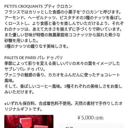
PETITS CROQUANTS プティ クロカン
フランスではカリッとした食感の小菓子を“クロカン”と呼びます。
アーモンド、ヘーゼルナッツ、ピスタチオの3種のナッツを香ばし
くローストし、より食感と香りを楽しんでいただけるよう、それぞ
れのナッツは、あえて大きさを揃えずに手づくりで砕いています。
また優しい甘味が特徴の無農薬栽培ココナッツから採れた希少な
砂糖を用いました。
3種のナッツの織りなす美味しさを。
PALETS DE PARIS パレ ドゥ パリ
季節によって彩りを変える美しいパリの木々の葉をイメージした
サブレ“パレ ドゥ パリ。
ヴァニラの魅惑の香り、カカオをふんだんに使ったチョコレート
風味。
そして、香ばしいコーヒー風味。3種それぞれの美味しさをお楽し
みいただけます。
※いずれも保存料、合成着色料不使用。天然の素材で手作りしたオ
リジナルギフトです。
¥ 5,000
(含税)