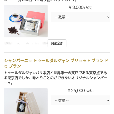
¥ 3,000
(含税)
阅读全部
星期
三, 四, 五, 六, 日, 假日
最大下单数
~ 10
シャンパーニュ トゥールダルジャン ブリュット ブラン ド
ゥ ブラン
トゥールダルジャンパリ本店と世界唯一の支店である東京点であ
る東京店でしか、味わうことのができないオリジナルシャンパー
ニュ。
¥ 25,000
(含税)