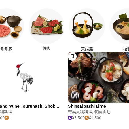
燒肉
涮涮鍋
天婦羅
拉
Meat and Wine Tsuruhashi Shokudo
Shinsaibashi Lime
利料理
義大利料理
,
餐廳酒吧
500
-
¥3,500
¥1,500