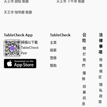
天王寺 甜點 餐廳
天王寺 下午茶 餐廳
天王寺 咖啡廳 餐廳
TableCheck App
TableCheck
公
法
司
律
掃描以下載
主頁
事
TableCheck
關
探索
項
App
於
登錄
我
用
幫助
們
餐
規
團
定
隊
隱
招
私
募
政
訊
策
息