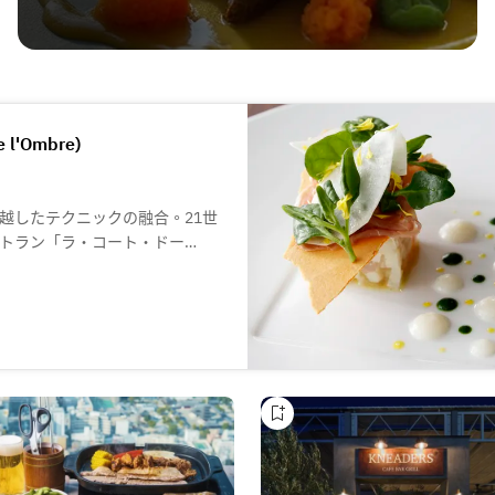
e l'Ombre)
越したテクニックの融合。21世
トラン「ラ・コート・ドー
・ドール神戸」で日本人シェフ
に数回はフランスの「ラ・コー
)を訪れて研究を重ねておりま
ロワゾー氏が最も信頼を寄せて