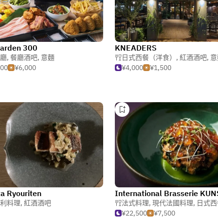
Garden 300
KNEADERS
廳
,
餐廳酒吧
,
意麵
日式西餐（洋食）
,
紅酒酒吧
,
意
000
¥6,000
¥4,000
¥1,500
a Ryouriten
利料理
,
紅酒酒吧
法式料理
,
現代法國料理
,
日式西餐（
¥22,500
¥7,500