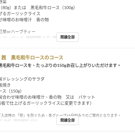
野菜
80g）または 黒毛和牛ロース（100g）
げるガーリックライス
せ味噌のお味噌汁 香の物
紅茶orハーブティー
閱讀全部
1日 ~ 8月31日
進餐時間
午餐
座位類別
餐厅
】茜 黒毛和牛ロースのコース
黒毛和牛ロースを、たっぷりの150gお召し上がりいただけます。
製ドレッシングのサラダ
板焼き
ス（150g）
製合わせ味噌のお味噌汁、香の物 又は バケット
で鉄板で仕上げるガーリックライスに変更できます）
ご入店時の 「密」を防ぐため、各グループ15分刻みでのご案内となります。
閱讀全部
, 晚餐
座位類別
餐厅