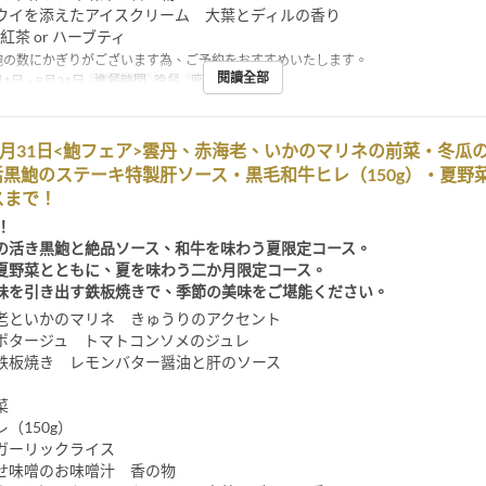
ウイを添えたアイスクリーム 大葉とディルの香り
 紅茶 or ハーブティ
鮑の数にかぎりがございます為、ご予約をおすすめいたします。
閱讀全部
1日 ~ 8月31日
進餐時間
晚餐
座位類別
餐厅
8月31日<鮑フェア>雲丹、赤海老、いかのマリネの前菜・冬瓜
活黒鮑のステーキ特製肝ソース・黒毛和牛ヒレ（150g）・夏野
スまで！
！
の活き黒鮑と絶品ソース、和牛を味わう夏限定コース。
夏野菜とともに、夏を味わう二か月限定コース。
味を引き出す鉄板焼きで、季節の美味をご堪能ください。
老といかのマリネ きゅうりのアクセント
ポタージュ トマトコンソメのジュレ
鉄板焼き レモンバター醤油と肝のソース
菜
（150g）
ガーリックライス
せ味噌のお味噌汁 香の物