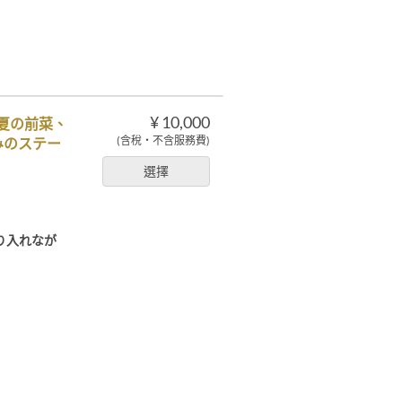
¥ 10,000
 夏の前菜、
(含稅・不含服務費)
みのステー
選擇
り入れなが