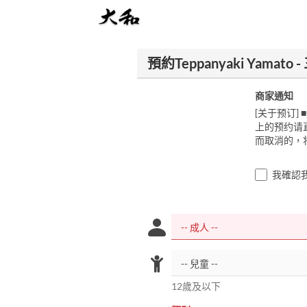
預約Teppanyaki Yamat
商家通知
[关于预订]
上的预约请直
而取消的，将收
我確認
12歲及以下