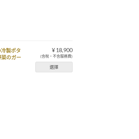
¥ 18,900
の冷製ポタ
(含稅・不含服務費)
野菜のガー
選擇