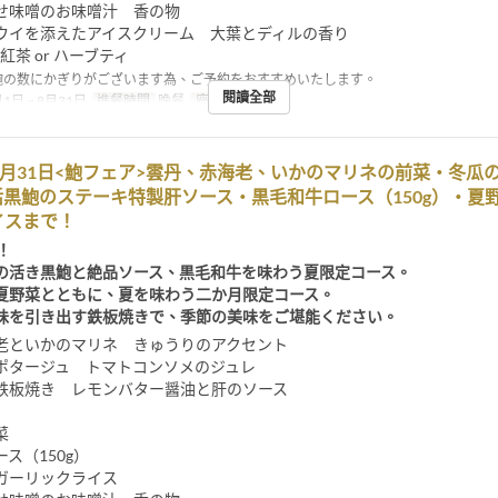
せ味噌のお味噌汁 香の物
ウイを添えたアイスクリーム 大葉とディルの香り
 紅茶 or ハーブティ
鮑の数にかぎりがございます為、ご予約をおすすめいたします。
閱讀全部
1日 ~ 8月31日
進餐時間
晚餐
座位類別
餐厅
8月31日<鮑フェア>雲丹、赤海老、いかのマリネの前菜・冬瓜
黒鮑のステーキ特製肝ソース・黒毛和牛ロース（150g）・夏
イスまで！
！
の活き黒鮑と絶品ソース、黒毛和牛を味わう夏限定コース。
夏野菜とともに、夏を味わう二か月限定コース。
味を引き出す鉄板焼きで、季節の美味をご堪能ください。
老といかのマリネ きゅうりのアクセント
ポタージュ トマトコンソメのジュレ
鉄板焼き レモンバター醤油と肝のソース
菜
ス（150g）
ガーリックライス