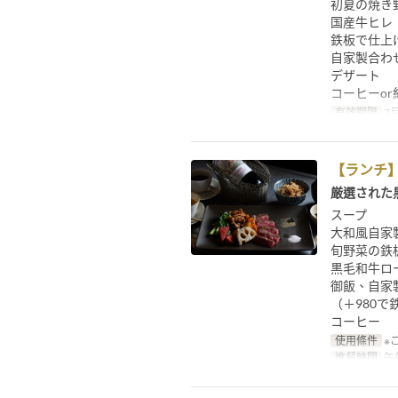
初夏の焼き
国産牛ヒレ（
鉄板で仕上
自家製合わ
デザート
コーヒーor
有效期限
7月
【ランチ
厳選された
スープ
大和風自家
旬野菜の鉄
黒毛和牛ロー
御飯、自家
（＋980
コーヒー
使用條件
※
進餐時間
午餐