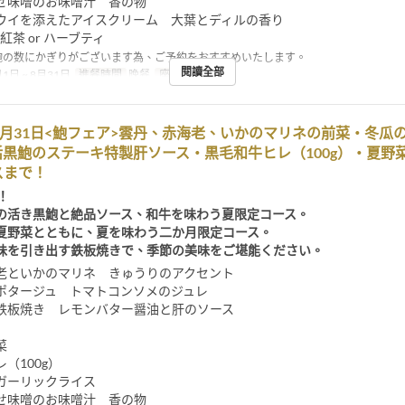
せ味噌のお味噌汁 香の物
ウイを添えたアイスクリーム 大葉とディルの香り
 紅茶 or ハーブティ
鮑の数にかぎりがございます為、ご予約をおすすめいたします。
閱讀全部
1日 ~ 8月31日
進餐時間
晚餐
座位類別
餐厅
8月31日<鮑フェア>雲丹、赤海老、いかのマリネの前菜・冬瓜
活黒鮑のステーキ特製肝ソース・黒毛和牛ヒレ（100g）・夏野
スまで！
！
の活き黒鮑と絶品ソース、和牛を味わう夏限定コース。
夏野菜とともに、夏を味わう二か月限定コース。
味を引き出す鉄板焼きで、季節の美味をご堪能ください。
老といかのマリネ きゅうりのアクセント
ポタージュ トマトコンソメのジュレ
鉄板焼き レモンバター醤油と肝のソース
菜
（100g）
ガーリックライス
せ味噌のお味噌汁 香の物