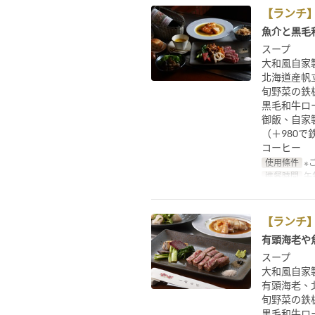
【ランチ
魚介と黒毛
スープ
大和風自家
北海道産帆
旬野菜の鉄
黒毛和牛ロー
御飯、自家
（＋980
コーヒー
使用條件
※
進餐時間
午餐
【ランチ
有頭海老や
スープ
大和風自家
有頭海老、
旬野菜の鉄
黒毛和牛ロー