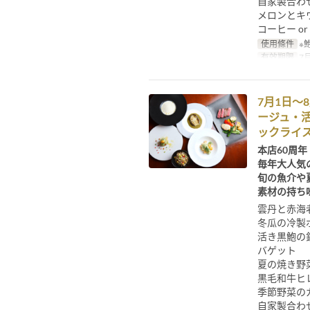
自家製合わ
メロンとキ
コーヒー or
使用條件
※
有效期限
7月
7月1日～
ージュ・
ックライ
本店60周年
毎年大人気
旬の魚介や
素材の持ち
雲丹と赤海
冬瓜の冷製
活き黒鮑の
バゲット
夏の焼き野
黒毛和牛ヒレ
季節野菜の
自家製合わ