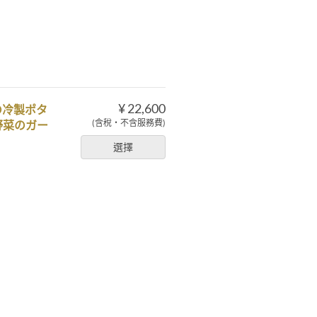
¥ 22,600
の冷製ポタ
(含稅・不含服務費)
野菜のガー
選擇