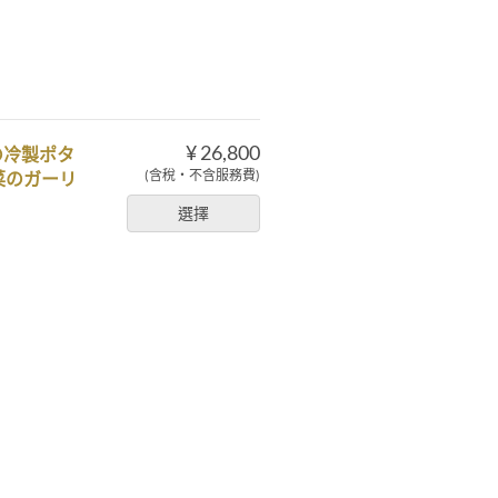
¥ 26,800
の冷製ポタ
(含稅・不含服務費)
菜のガーリ
選擇