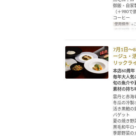
御飯、自家
（＋980
コーヒー
使用條件
※
進餐時間
午餐
7月1日～
ージュ・活
リックラ
本店60周年
毎年大人気
旬の魚介や
素材の持ち
雲丹と赤海
冬瓜の冷製
活き黒鮑の
バゲット
夏の焼き野
黒毛和牛ロー
季節野菜の