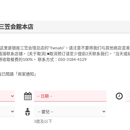
o - 三笠会館本店
 ■这里是银座三笠会馆总店的“Yamato”。请注意不要将我们与其他商店混淆。
接联系店铺。 [关于取消] ■取消预订请至少提前2天联系我们。 *当天
取餐费的100%。 联系方式：050-3184-4129
我已閱讀「商家通知」
3歲及以下