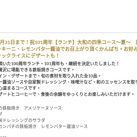
8月31日まで！祝101周年【ランチ】大和の四季コース～夏～
ッキーニ、レモンバター醤油でお召上がり頂くかんぱち。お好
リックライスにデザートも！
頂いた100周年ランチ。101周年も、継続を決定いたしました！
贅沢に堪能できる鉄板焼きコースです。
イン、デザートまで、旬の食材を取り入れた全10品。
ー醤油ソースや自家製ドレッシング、味噌汁など、和のエッセンスを取
心温まるコースです。
ザートとコーヒーで、食後の余韻をゆっくりとお楽しみいただけます。
の鉄板焼き アメリケーヌソース
プ
製ドレッシングのサラダ
カンパチの鉄板焼き レモンバター醤油ソース