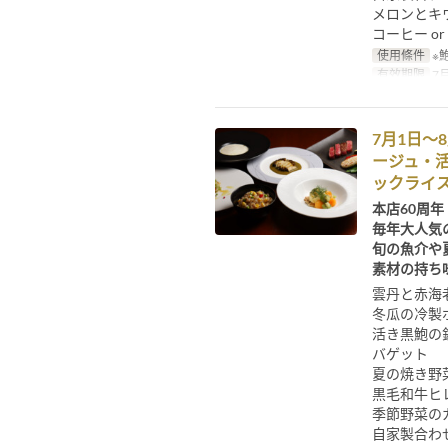
メロンとキ
コーヒー or
使用條件
※
有效期限
7月
7月1日～
ージュ・
ックライ
本店60周年
毎年大人気
旬の魚介や
素材の持ち
雲丹と赤海
冬瓜の冷製
活き黒鮑の
バゲット
夏の焼き野
黒毛和牛ヒレ
季節野菜の
自家製合わ