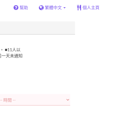
幫助
繁體中文
個人主頁
 ■11人以
或前一天未通知