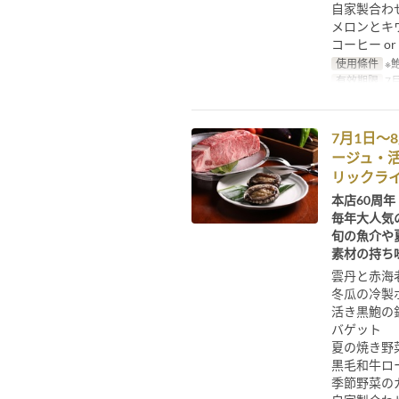
自家製合わ
メロンとキ
コーヒー or
使用條件
※
有效期限
7月
7月1日～
ージュ・活
リックラ
本店60周年
毎年大人気
旬の魚介や
素材の持ち
雲丹と赤海
冬瓜の冷製
活き黒鮑の
バゲット
夏の焼き野
黒毛和牛ロー
季節野菜の