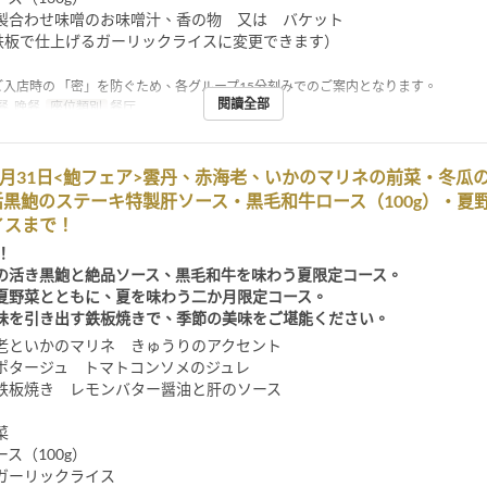
製合わせ味噌のお味噌汁、香の物 又は バケット
で鉄板で仕上げるガーリックライスに変更できます）
ご入店時の 「密」を防ぐため、各グループ15分刻みでのご案内となります。
閱讀全部
, 晚餐
座位類別
餐厅
8月31日<鮑フェア>雲丹、赤海老、いかのマリネの前菜・冬瓜
黒鮑のステーキ特製肝ソース・黒毛和牛ロース（100g）・夏
イスまで！
！
の活き黒鮑と絶品ソース、黒毛和牛を味わう夏限定コース。
夏野菜とともに、夏を味わう二か月限定コース。
味を引き出す鉄板焼きで、季節の美味をご堪能ください。
老といかのマリネ きゅうりのアクセント
ポタージュ トマトコンソメのジュレ
鉄板焼き レモンバター醤油と肝のソース
菜
ス（100g）
ガーリックライス