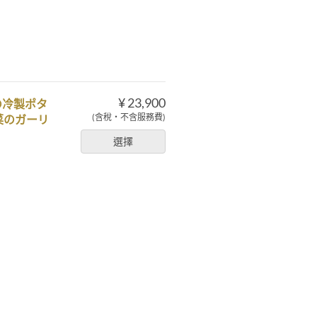
¥ 23,900
の冷製ポタ
(含稅・不含服務費)
菜のガーリ
選擇