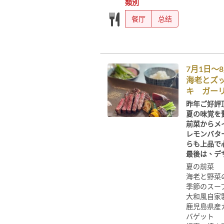
類別
餐厅
总结
7月1日～
海老とズ
キ ガー
昨年ご好評
夏の味覚を
前菜からメ
レモンバタ
らも上品で
最後は、デ
夏の前菜
海老と野菜
季節のスー
大和風自家
鹿児島県産
バゲット