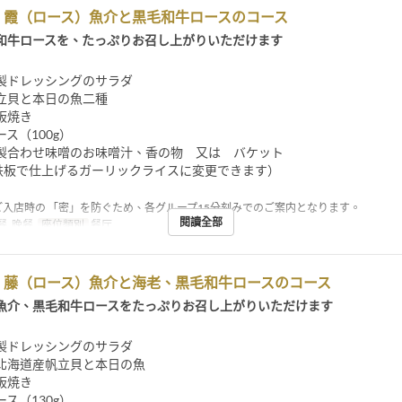
】霞（ロース）魚介と黒毛和牛ロースのコース
和牛ロースを、たっぷりお召し上がりいただけます
製ドレッシングのサラダ
立貝と本日の魚二種
板焼き
ス（100g）
製合わせ味噌のお味噌汁、香の物 又は バケット
で鉄板で仕上げるガーリックライスに変更できます）
ご入店時の 「密」を防ぐため、各グループ15分刻みでのご案内となります。
閱讀全部
, 晚餐
座位類別
餐厅
】藤（ロース）魚介と海老、黒毛和牛ロースのコース
魚介、黒毛和牛ロースをたっぷりお召し上がりいただけます
製ドレッシングのサラダ
北海道産帆立貝と本日の魚
板焼き
ス（130g）