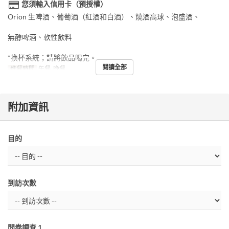
您須輸入信用卡（預授權）
Orion 生啤酒、葡萄酒（紅酒和白酒）、燒酒高球、泡盛酒、
無醇啤酒、軟性飲料
*換杯系統；請將飲品喝完。
閱讀全部
進餐時間
午餐, 晚餐
附加資訊
目的
到訪次數
問卷調查 1