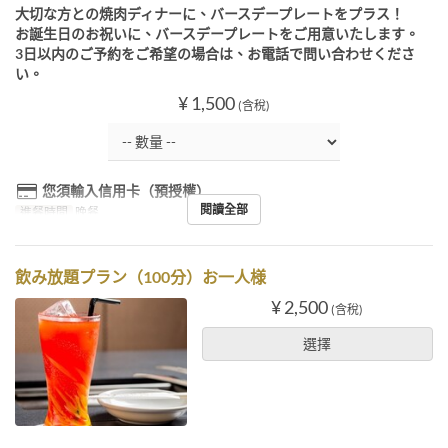
大切な方との焼肉ディナーに、バースデープレートをプラス！
お誕生日のお祝いに、バースデープレートをご用意いたします。
3日以内のご予約をご希望の場合は、お電話で問い合わせくださ
い。
¥ 1,500
(含稅)
您須輸入信用卡（預授權）
閱讀全部
進餐時間
晚餐
飲み放題プラン（100分）お一人様
¥ 2,500
(含稅)
選擇