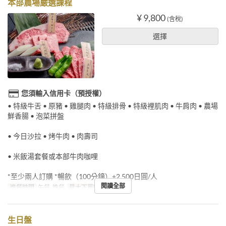
本部農場嚴選課程
¥ 9,800
(含稅)
選擇
您須輸入信用卡（預授權）
• 特級牛舌 • 原豬 • 雞腿肉 • 特級排骨 • 特級裡肌肉 • 牛肩肉 • 農場
鮮香腸 • 泡菜拼盤
• 今日沙拉 • 烤牛肉 • 肉壽司
• 米飯湯套餐或本部牛肉咖哩
*至少兩人訂購 *暢飲（100分鐘）+2,500日圓/人
閱讀全部
進餐時間
午餐, 晚餐
最大下單數
2 ~
生日盤