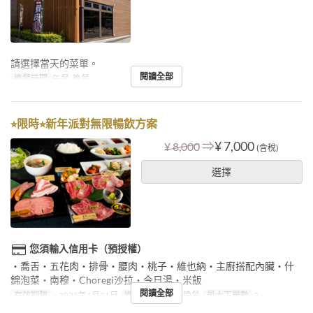
請選擇當天的菜單。
閱讀全部
進餐時間
午餐, 晚餐
⭐︎限時⭐︎新年派對無限暢飲方案
⇒
¥ 7,000
¥ 8,000
(含稅)
選擇
您須輸入信用卡（預授權）
・喬舌・五花肉・排骨・腰肉・桃子・維也納・主廚搭配內臟・什
錦泡菜・南穆・Choregi沙拉・今日湯・米飯
閱讀全部
有效期限
~ 2025年1月31日
進餐時間
午餐, 晚餐
最大下單數
2 ~