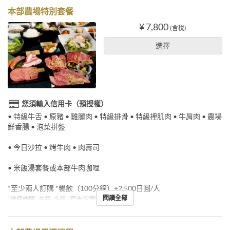
本部農場特別套餐
¥ 7,800
(含稅)
選擇
您須輸入信用卡（預授權）
• 特級牛舌 • 原豬 • 雞腿肉 • 特級排骨 • 特級裡肌肉 • 牛肩肉 • 農場
鮮香腸 • 泡菜拼盤
• 今日沙拉 • 烤牛肉 • 肉壽司
• 米飯湯套餐或本部牛肉咖哩
*至少兩人訂購 *暢飲（100分鐘）+2,500日圓/人
閱讀全部
進餐時間
午餐, 晚餐
最大下單數
2 ~