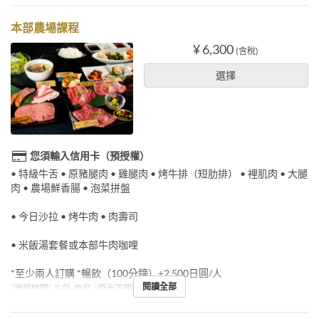
本部農場課程
¥ 6,300
(含稅)
選擇
您須輸入信用卡（預授權）
• 特級牛舌 • 原豬腿肉 • 雞腿肉 • 烤牛排（短肋排） • 裡肌肉 • 大腿
肉 • 農場鮮香腸 • 泡菜拼盤
• 今日沙拉 • 烤牛肉 • 肉壽司
• 米飯湯套餐或本部牛肉咖哩
*至少兩人訂購 *暢飲（100分鐘）+2,500日圓/人
閱讀全部
進餐時間
午餐, 晚餐
最大下單數
2 ~