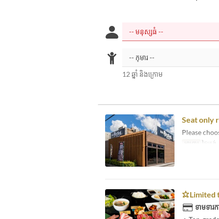
12 ឆ្នាំ និងក្រោម
Seat only 
Please choo
អាហារ
ថ្ងៃត្រង
⭐︎Limited 
ទាមទារកា