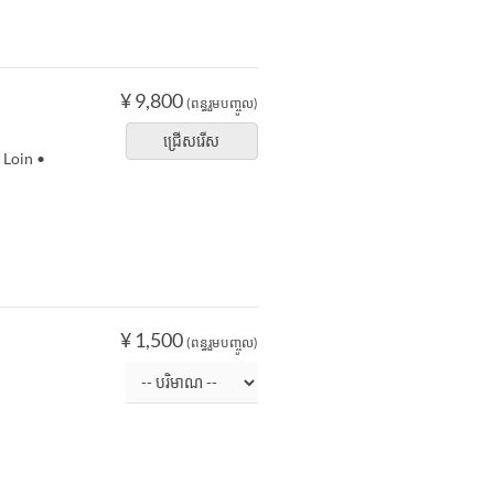
¥ 9,800
(ពន្ធរួមបញ្ចូល)
ជ្រើសរើស
 Loin •
¥ 1,500
(ពន្ធរួមបញ្ចូល)