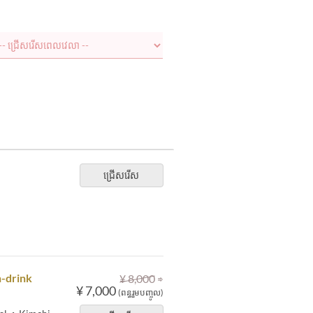
ជ្រើសរើស
⇒
n-drink
¥ 8,000
¥ 7,000
(ពន្ធរួមបញ្ចូល)