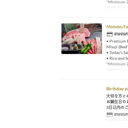
*Minimum 2 
អាហារ
ថ្ងៃត្រង
Motobu Fa
ទាមទារកា
• Premium B
Misuji (Bee
• Today's Sa
• Rice and 
*Minimum 2 
អាហារ
ថ្ងៃត្រង
Birthday p
大切な方と
お誕生日の
3日以内の
ទាមទារកា
អាហារ
អាហារ