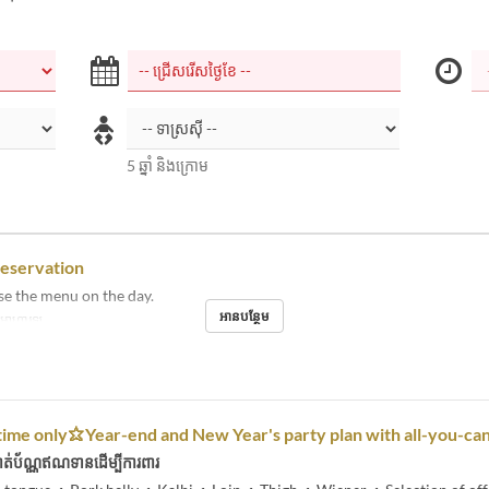
5 ឆ្នាំ និងក្រោម
reservation
se the menu on the day.
អានបន្ថែម
់, អាហារឡ
time only⭐︎Year-end and New Year's party plan with all-you-ca
ត់ប័ណ្ណឥណទានដើម្បីការពារ