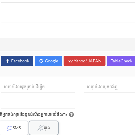
Facebook
Google
Yahoo! JAPAN
TableCheck
តើអ្នកចង់ឲ្យយើងជូនដំណឹងអ្នកដោយវិធីណា?
SMS
គ្មាន