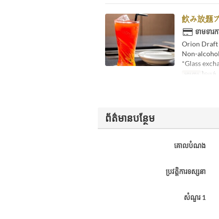
飲み放題プ
ទាមទារកា
Orion Draft
Non-alcoholi
*Glass excha
អាហារ
ថ្ងៃត្រង
ព័ត៌មានបន្ថែម
គោលបំណង
ប្រវត្តិការទស្សនា
សំណួរ 1