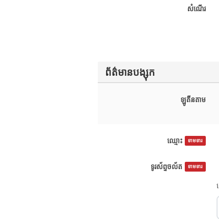
សំណើរ
ព័ត៌មានបង្សុក
ឡូតីនតាម
ឈ្មោះ
ទាមទារ
ទូរស័ព្ទចល័ត
ទាមទារ