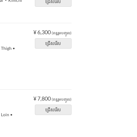
fal ・Kimchi
ជ្រើសរើស
¥ 6,300
(ពន្ធរួមបញ្ចូល)
ជ្រើសរើស
 Thigh •
¥ 7,800
(ពន្ធរួមបញ្ចូល)
ជ្រើសរើស
 Loin •