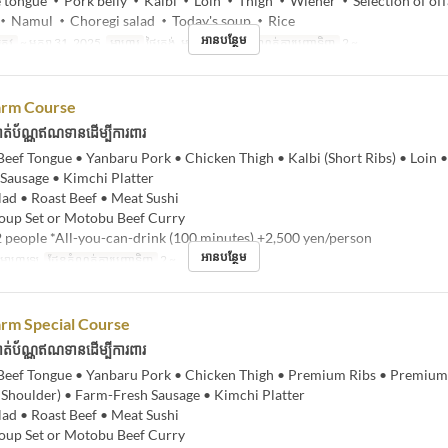
 tongue ・Pork belly ・Kalbi ・Loin ・Thigh ・Wiener ・Selection of of
 ・Namul ・Choregi salad ・Today's soup ・Rice
អានបន្ថែម
្រូវ
~ មករា 31, 2025
អាហារ
ថ្ងៃត្រង់, អាហារឡ
ដែនកំណត់ការបញ្ជាទិញ
2 ~
rm Course
ត់ប័ណ្ណឥណទានដើម្បីការពារ
eef Tongue • Yanbaru Pork • Chicken Thigh • Kalbi (Short Ribs) • Loin •
Sausage • Kimchi Platter
lad • Roast Beef • Meat Sushi
Soup Set or Motobu Beef Curry
people *All-you-can-drink (100 minutes) +2,500 yen/person
អានបន្ថែម
់, អាហារឡ
ដែនកំណត់ការបញ្ជាទិញ
2 ~
rm Special Course
ត់ប័ណ្ណឥណទានដើម្បីការពារ
eef Tongue • Yanbaru Pork • Chicken Thigh • Premium Ribs • Premium
f Shoulder) • Farm-Fresh Sausage • Kimchi Platter
lad • Roast Beef • Meat Sushi
Soup Set or Motobu Beef Curry