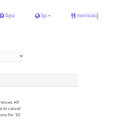
ជំនួយ
ខ្មែរ
ការកក់របស់ខ្ញុំ
rences. ▶If
e to cancel
ions for 10