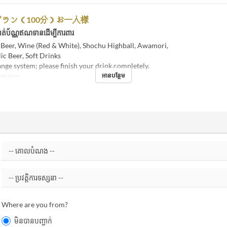
ラン（100分）お一人様
ត់ប័ណ្ណឥណទានដើម្បីការពារ
 Beer, Wine (Red & White), Shochu Highball, Awamori,
c Beer, Soft Drinks
nge system; please finish your drink completely.
អានបន្ថែម
់, អាហារឡ
Where are you from?
មិនបានបញ្ជាក់