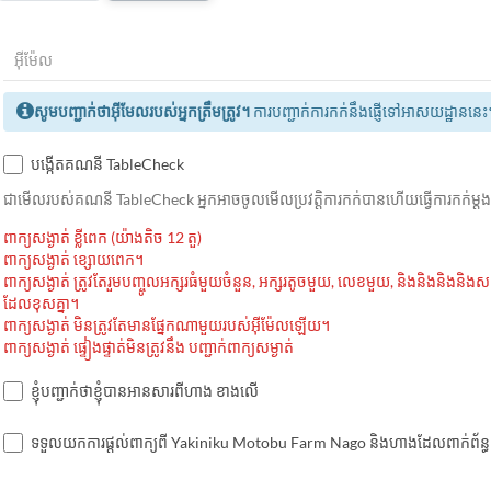
សូមបញ្ជាក់ថាអ៊ីមែលរបស់អ្នកត្រឹមត្រូវ។
ការបញ្ជាក់ការកក់នឹងផ្ញើទៅអាសយដ្ឋាននេះ
បង្កើតគណនី TableCheck
ជាមេីលរបស់គណនី TableCheck អ្នកអាចចូលមើលប្រវត្តិការកក់បានហើយធ្វើការកក់ម្
ពាក្យសង្ងាត់ ខ្លីពេក (យ៉ាងតិច 12 តួ)
ពាក្យសង្ងាត់ ខ្សោយពេក។
ពាក្យសង្ងាត់ ត្រូវតែរួមបញ្ចូលអក្សរធំមួយចំនួន, អក្សរតូចមួយ, លេខមួយ, និងនិងនិងនិង
ដែលខុសគ្នា។
ពាក្យសង្ងាត់ មិនត្រូវតែមានផ្នែកណាមួយរបស់អ៊ីម៉ែលឡើយ។
ពាក្យសង្ងាត់ ផ្ទៀងផ្ទាត់មិនត្រូវនឹង បញ្ជាក់ពាក្យសម្ងាត់
ខ្ញុំបញ្ជាក់ថាខ្ញុំបានអានសារពីហាង ខាងលើ
ទទួលយកការផ្តល់ពាក្យពី Yakiniku Motobu Farm Nago និងហាងដែលពាក់ព័ន្ធ