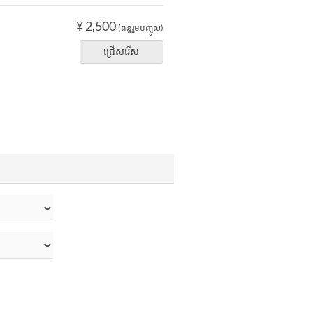
¥ 2,500
(ពន្ធរួមបញ្ចូល)
ជ្រើសរើស