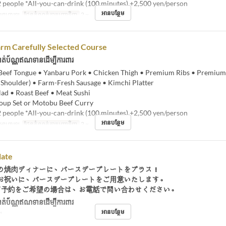
people *All-you-can-drink (100 minutes) +2,500 yen/person
អានបន្ថែម
់, អាហារឡ
ដែនកំណត់ការបញ្ជាទិញ
2 ~
rm Carefully Selected Course
ត់ប័ណ្ណឥណទានដើម្បីការពារ
eef Tongue • Yanbaru Pork • Chicken Thigh • Premium Ribs • Premium
f Shoulder) • Farm-Fresh Sausage • Kimchi Platter
lad • Roast Beef • Meat Sushi
Soup Set or Motobu Beef Curry
people *All-you-can-drink (100 minutes) +2,500 yen/person
អានបន្ថែម
់, អាហារឡ
ដែនកំណត់ការបញ្ជាទិញ
2 ~
late
の焼肉ディナーに、バースデープレートをプラス！
お祝いに、バースデープレートをご用意いたします。
ご予約をご希望の場合は、お電話で問い合わせください。
ត់ប័ណ្ណឥណទានដើម្បីការពារ
អានបន្ថែម
ឡ