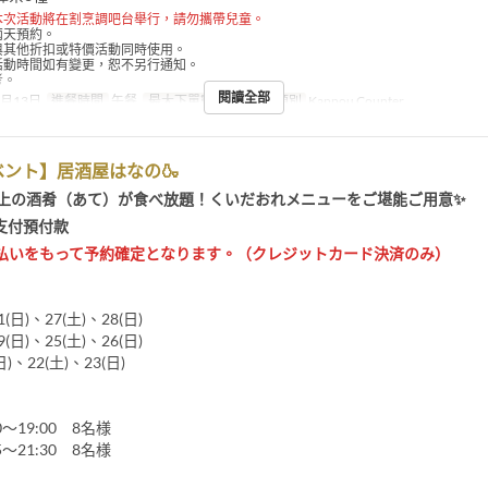
本次活動將在割烹調吧台舉行，請勿攜帶兒童。
兩天預約。
與其他折扣或特價活動同時使用。
活動時間如有變更，恕不另行通知。
考。
閱讀全部
9月13日
進餐時間
午餐
最大下單數
~ 4
座位類別
Kappou Counter
ント】居酒屋はなの🍶
以上の酒肴（あて）が食べ放題！くいだおれメニューをご堪能ご用意✨
支付預付款
払いをもって予約確定となります。（クレジットカード決済のみ）
1(日)、27(土)、28(日)
9(日)、25(土)、26(日)
日)、22(土)、23(日)
0～19:00 8名様
5～21:30 8名様