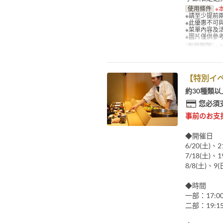
使用條件
※
※請至少提前
※此優惠不可
※菜單內容及
※圖片僅供參
有效期限
~ 
【特別イベ
約30種類
您必須
事前のお支
◆開催日
6/20(土)、2
7/18(土)、1
8/8(土)、9(
◆時間
一部：17:0
二部：19:1