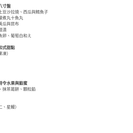
八寸盤
土豆沙拉燒、西瓜與鱈魚子
檬煮丸十魚丸
黃瓜與昆布
醋漬
魚卵、葡萄白和え
和式甜點
果凍）
時令水果與餡蜜
、抹茶葛餅、顆粒餡
仁、星鰻）