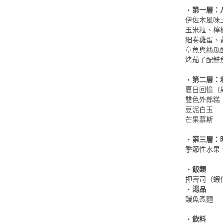
・
第一層：
伊佐木風味
玉米粒、檸
細卷雞蛋、
章魚與絲瓜
烤茄子配鮭
・
第二層：
夏日回憶（
雙色外郎糕
豆泥白玉
芒果慕斯
・
第三層：
季節性水果
・
飯類
押壽司（蝦
・
湯品
鰻魚煮麵
・
飲料