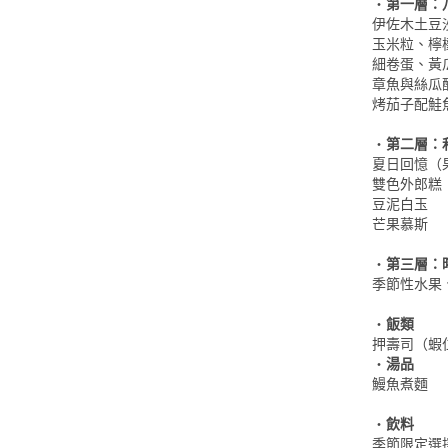
・
第一層：
伊佐木土豆
玉米粒、檸
細卷蛋、黃
章魚與絲瓜
烤茄子配鮭
・
第二層：
夏日回憶（
雙色外郎糕
豆泥白玉
芒果慕斯
・
第三層：
季節性水果
・
飯類
押壽司（蝦
・
湯品
鰻魚煮麵
・
飲料
季節限定選