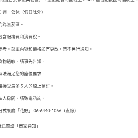
：週一公休（假日除外）
均為無菸區。
包含服務費和消費稅。
參考。菜單內容和價格如有更改，恕不另行通知。
食物過敏，請事先告知。
無法滿足您的座位要求。
接受最多 5 人的線上預訂。
私人房間，請致電諮詢。
式餐廳「花野」 06-6440-1066（直線）
我已閱讀「商家通知」