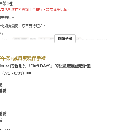
擇茶3種
本次活動將在割烹調吧台舉行，請勿攜帶兒童。
兩天預約。
時間如有變更，恕不另行通知。
考。
閱讀全部
9月13日
進餐時間
午餐
最大下單數
~ 4
座位類別
Kappou Counter
下午茶+戚風蛋糕伴手禮
on House 的新系列「Fluff DAYS」的紀念戚風蛋糕計劃
（7/1～8/31）■■
湯
體驗
體驗
庭