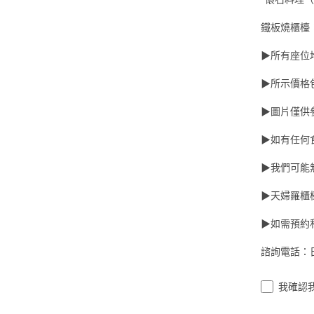
鐵板燒櫃檯
▶所有座位
▶所示價格
▶圖片僅供
▶如有任何
▶我們可能
▶天婦羅櫃檯
▶如需預約
諮詢電話：日
我確認