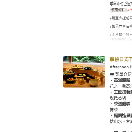
季節限定選
使用條件
※
※請至少提前
※菜單內容及
※圖片僅供參
有效期限
~ 
體驗日式
Afterno
■■ 菜單介紹
・
高湯體驗
花之一番高
・
工匠技藝
現做葛切
・
茶道體驗
抹茶
・
庭園造景
枯山水・甘