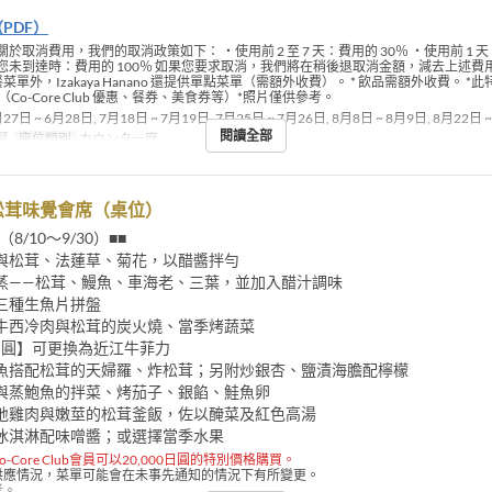
（PDF）
關於取消費用，我們的取消政策如下： ・使用前 2 至 7 天：費用的 30％ ・使用前 1 天
您未到達時：費用的 100％ 如果您要求取消，我們將在稍後退取消金額，減去上述費
菜單外，Izakaya Hanano 還提供單點菜單（需額外收費）。 * 飲品需額外收費。 *
（Co-Core Club 優惠、餐券、美食券等）*照片僅供參考。
27日 ~ 6月28日, 7月18日 ~ 7月19日, 7月25日 ~ 7月26日, 8月8日 ~ 8月9日, 8月22日 
閱讀全部
餐
座位類別
カウンター席
松茸味覺會席（桌位）
（8/10～9/30）■■
與松茸、法蓮草、菊花，以醋醬拌勻
蒸——松茸、鰻魚、車海老、三葉，並加入醋汁調味
三種生魚片拼盤
牛西冷肉與松茸的炭火燒、當季烤蔬菜
0日圓】可更換為近江牛菲力
魚搭配松茸的天婦羅、炸松茸；另附炒銀杏、鹽漬海膽配檸檬
與蒸鮑魚的拌菜、烤茄子、銀餡、鮭魚卵
地雞肉與嫩莖的松茸釜飯，佐以醃菜及紅色高湯
冰淇淋配味噌醬；或選擇當季水果
Co-Core Club會員可以20,000日圓的特別價格購買。
供應情況，菜單可能會在未事先通知的情況下有所變更。
考。