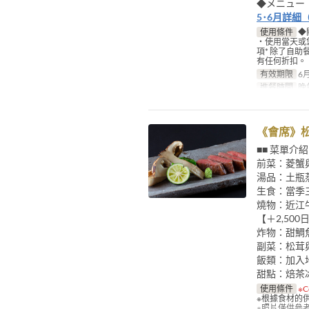
◆メニュー
5･6月詳細
使用條件
◆
・使用當天或
項* 除了自助餐
有任何折扣。 
有效期限
6月
進餐時間
晚
《會席》
■■ 菜單介紹
前菜：菱蟹
湯品：土瓶
生食：當季
燒物：近江
【＋2,50
炸物：甜鯛
副菜：松茸
飯類：加入
甜點：焙茶
使用條件
※
※根據食材的
※照片僅供參