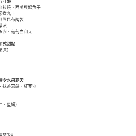
八寸盤
沙拉燒、西瓜與鱈魚子
檬煮丸十
瓜與昆布醃製
醋漬
魚卵、葡萄白和え
和式甜點
果凍）
時令水果寒天
、抹茶葛餅、紅豆沙
仁、星鰻）
擇茶3種