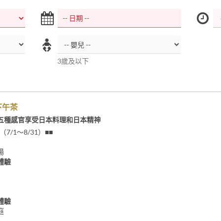
3歲及以下
下午茶
五種感官享受日本料理和日本精神
（7/1～8/31）■■
湯
體驗
體驗
庭