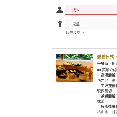
12歲及以下
體驗日式
午餐時，用
■■ 菜單介紹
・
高湯體驗
花之最上高
・
工匠技藝
現做葛切
・
茶道體驗
抹茶
・
庭園造景
枯山水・甘